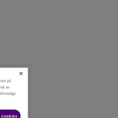
sler på
ruk av
nødvendige
 cookies