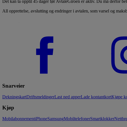
Det kan ta opptil 45 dager før AvtaleGiroen er aktiv. Du må derfor be
All opprettelse, avslutting og endringer i avtalen, som varsel og maks
Snarveier
Dekningskart
Driftsmeldinger
Last ned apper
Lade kontantkort
Kjøpe ko
Kjøp
Mobilabonnement
iPhone
Samsung
Mobiltelefoner
Smartklokker
Nettbre