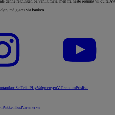
tale denne regningen på vanlig måte, men fra neste regning vil du få Avt
beløp, må gjøres via banken.
ntantkort
Se Telia Play
Valgmenyen
V Premium
Prisliste
tt
Pakketilbud
Varemerker