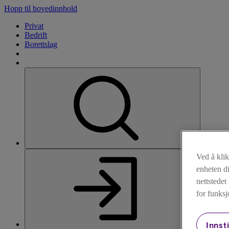
Hopp til hovedinnhold
Privat
Bedrift
Borettslag
Søk
Ved å kli
enheten di
nettstede
for funksj
Innsti
Logg inn