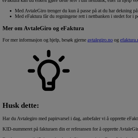
eFaktura kan du enkelt gjøre dette selv i din nettbank, eller få hjelp 
Med AvtaleGiro trenger du kun å passe på at du har dekning på
Med eFaktura får du regningene rett i nettbanken i stedet for i
Mer om AvtaleGiro og eFaktura
For mer informasjon og hjelp, besøk gjerne
avtalegiro.no
og
efaktura.
Husk dette:
Har du Avtalegiro med papirvarsel i dag, anbefaler vi å opprette eFaktur
KID-nummeret på fakturaen din er referansen for å opprette AvtaleGi