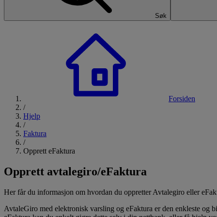
Søk
Forsiden
/
Hjelp
/
Faktura
/
Opprett eFaktura
Opprett avtalegiro/eFaktura
Her får du informasjon om hvordan du oppretter Avtalegiro eller eFakt
AvtaleGiro med elektronisk varsling og eFaktura er den enkleste og bil