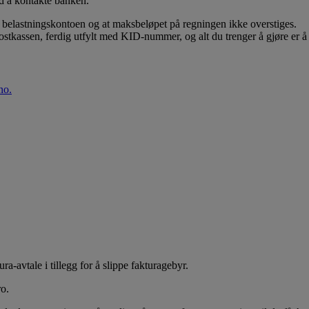
ved å kontakte banken.
 belastningskontoen og at maksbeløpet på regningen ikke overstiges.
 postkassen, ferdig utfylt med KID-nummer, og alt du trenger å gjøre er 
no.
a-avtale i tillegg for å slippe fakturagebyr.
ro.