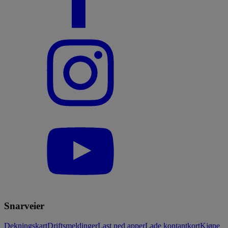
Snarveier
Dekningskart
Driftsmeldinger
Last ned apper
Lade kontantkort
Kjøpe