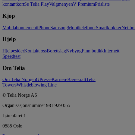
kontantkort
Se Telia Play
Valgmenyen
V Premium
Prisliste
Kjøp
Mobilabonnement
iPhone
Samsung
Mobiltelefoner
Smartklokker
Nettbre
Hjelp
Hjelpesider
Kontakt oss
Borettslag
Nybygg
Finn butikk
Internett
Speedtest
Om Telia
Om Telia Norge
5G
Presse
Karriere
Bærekraft
Telia
Towers
Whistleblowing Line
© Telia Norge AS
Organisasjonsnummer 981 929 055
Lørenfaret 1
0585 Oslo