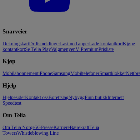
Snarveier
Dekningskart
Driftsmeldinger
Last ned apper
Lade kontantkort
Kjøpe
kontantkort
Se Telia Play
Valgmenyen
V Premium
Prisliste
Kjøp
Mobilabonnement
iPhone
Samsung
Mobiltelefoner
Smartklokker
Nettbre
Hjelp
Hjelpesider
Kontakt oss
Borettslag
Nybygg
Finn butikk
Internett
Speedtest
Om Telia
Om Telia Norge
5G
Presse
Karriere
Bærekraft
Telia
Towers
Whistleblowing Line