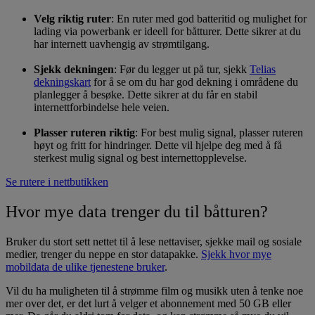
Velg riktig ruter
: En ruter med god batteritid og mulighet for
lading via powerbank er ideell for båtturer. Dette sikrer at du
har internett uavhengig av strømtilgang.
Sjekk dekningen
: Før du legger ut på tur, sjekk
Telias
dekningskart
for å se om du har god dekning i områdene du
planlegger å besøke. Dette sikrer at du får en stabil
internettforbindelse hele veien.
Plasser ruteren riktig
: For best mulig signal, plasser ruteren
høyt og fritt for hindringer. Dette vil hjelpe deg med å få
sterkest mulig signal og best internettopplevelse.
Se rutere i nettbutikken
Hvor mye data trenger du til båtturen?
Bruker du stort sett nettet til å lese nettaviser, sjekke mail og sosiale
medier, trenger du neppe en stor datapakke.
Sjekk hvor mye
mobildata de ulike tjenestene bruker
.
Vil du ha muligheten til å strømme film og musikk uten å tenke noe
mer over det, er det lurt å velger et abonnement
med 50 GB eller