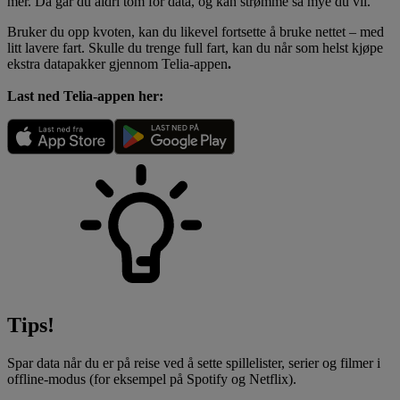
mer
. Da går du aldri tom for data, og kan strømme så mye du vil.
Bruker du opp kvoten, kan du likevel fortsette å bruke nettet – med
litt lavere fart. Skulle du trenge full fart, kan du når som helst kjøpe
ekstra datapakker gjennom
Telia-appen
.
Last ned Telia-appen her:
Tips!
Spar data når du er på reise ved å sette spillelister, serier og filmer i
offline-modus (for eksempel på Spotify og Netflix).