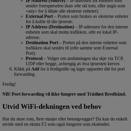
IP Address (Source)
– IP-adressen for enheten som
sender forespørselen (kan ofte stå tom, eller angis som
«any» for å tillate alle eksterne enheter).
External Port
– Porten som brukes av eksterne enheter
for å koble til din tjeneste.
IP Address (Destination)
– IP-adressen for den interne
enheten som skal motta trafikken, ofte en lokal IP-
adresse.
Destination Port
– Porten på den interne enheten som
trafikken skal sendes til (ofte samme som External
Port).
Protocol
– Velger om anslutningen ska skje via TCP,
UDP eller begge, avhengig av hva tjenesten krever.
Klikk på
Add
for å ferdigstille og lagre oppsettet ditt for port
forwarding.
Ferdig!
NB! Port forwarding vil ikke fungere med Trådløst Bredbånd.
Utvid WiFi-dekningen ved behov
Har du store rom, flere etasjer eller betongvegger? Da kan du enkelt
utvide med en ekstra F2 som også fungerer som ekstender.