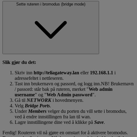
Sette ruteren i bromodus (bridge mode)
Slik gjør du det:
Skriv inn
http://teliagateway.lan
eller
192.168.1.1
i
adressefeltet i nettleseren.
Tast inn brukernavn og passord, og logg inn.NB! Brukernavn
/ passord: står bak på ruteren, merket "
Web admin
username
" og "
Web Admin password
".
Gå til
NETWORK
i hovedmenyen.
Velg
Bridge Ports
.
Under
Members
velger du porten du vill sette i bromodus,
ved å endre innstillingen fra lan til wan.
Lagre innstillingene dine ved å klikke på
Save
.
Ferdig! Routeren vil nå gjøre en omstart for å aktivere bromodus.