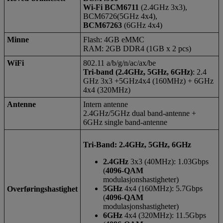
Wi-Fi BCM6711
(2.4GHz 3x3),
BCM6726(5GHz 4x4),
BCM67263
(6GHz 4x4)
Minne
Flash: 4GB eMMC
RAM: 2GB DDR4 (1GB x 2 pcs)
WiFi
802.11 a/b/g/n/ac/ax/be
Tri-band (2.4GHz, 5GHz, 6GHz)
: 2.4
GHz 3x3 +5GHz4x4 (160MHz) + 6GHz
4x4 (320MHz)
Antenne
Intern antenne
2.4GHz/5GHz dual band-antenne +
6GHz single band-antenne
Tri-Band: 2.4GHz, 5GHz, 6GHz
2.4GHz
3x3 (40MHz): 1.03Gbps
(
4096-QAM
modulasjonshastigheter)
5GHz
4x4 (160MHz): 5.7Gbps
Overføringshastighet
(
4096-QAM
modulasjonshastigheter)
6GHz
4x4 (320MHz): 11.5Gbps