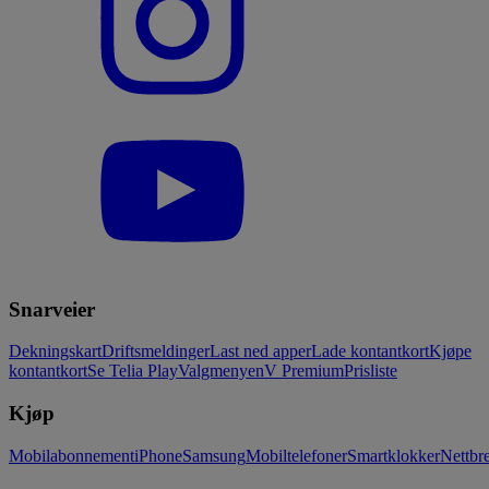
Snarveier
Dekningskart
Driftsmeldinger
Last ned apper
Lade kontantkort
Kjøpe
kontantkort
Se Telia Play
Valgmenyen
V Premium
Prisliste
Kjøp
Mobilabonnement
iPhone
Samsung
Mobiltelefoner
Smartklokker
Nettbre