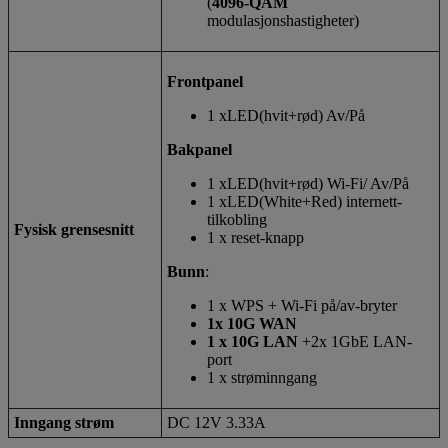
(
4096-QAM
modulasjonshastigheter)
Frontpanel
1 xLED(hvit+rød) Av/På
Bakpanel
1 xLED(hvit+rød) Wi-Fi/ Av/På
1 xLED(White+Red) internett-
tilkobling
Fysisk grensesnitt
1 x reset-knapp
Bunn
:
1 x WPS + Wi-Fi på/av-bryter
1x 10G WAN
1 x 10G LAN
+2x 1GbE LAN-
port
1 x strøminngang
Inngang strøm
DC 12V 3.33A