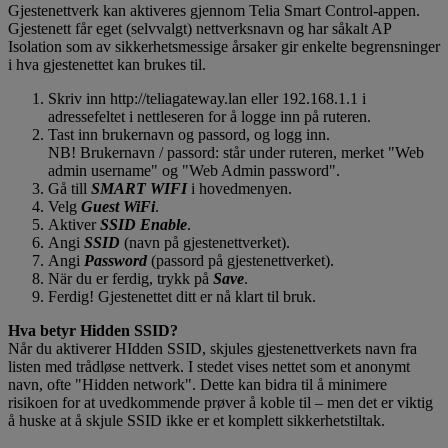
Gjestenettverk kan aktiveres gjennom Telia Smart Control-appen.
Gjestenett får eget (selvvalgt) nettverksnavn og har såkalt AP
Isolation som av sikkerhetsmessige årsaker gir enkelte begrensninger
i hva gjestenettet kan brukes til.
Skriv inn http://teliagateway.lan eller 192.168.1.1 i
adressefeltet i nettleseren for å logge inn på ruteren.
Tast inn brukernavn og passord, og logg inn.
NB! Brukernavn / passord: står under ruteren, merket "Web
admin username" og "Web Admin password".
Gå till
SMART WIFI
i hovedmenyen.
Velg
Guest WiFi
.
Aktiver
SSID Enable
.
Angi
SSID
(navn på gjestenettverket).
Angi
Password
(passord på gjestenettverket).
När du er ferdig, trykk på
Save
.
Ferdig! Gjestenettet ditt er nå klart til bruk.
Hva betyr Hidden SSID?
Når du aktiverer HIdden SSID, skjules gjestenettverkets navn fra
listen med trådløse nettverk. I stedet vises nettet som et anonymt
navn, ofte "Hidden network". Dette kan bidra til å minimere
risikoen for at uvedkommende prøver å koble til – men det er viktig
å huske at å skjule SSID ikke er et komplett sikkerhetstiltak.