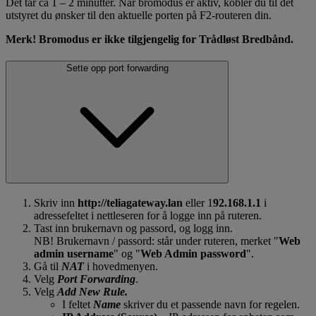
Det tar ca 1 – 2 minutter. Når bromodus er aktiv, kobler du til det
utstyret du ønsker til den aktuelle porten på F2-routeren din.
Merk! Bromodus er ikke tilgjengelig for Trådløst Bredbånd.
Sette opp port forwarding
Skriv inn
http://teliagateway.lan
eller 1
92.168.1.1
i
adressefeltet i nettleseren for å logge inn på ruteren.
Tast inn brukernavn og passord, og logg inn.
NB! Brukernavn / passord: står under ruteren, merket "
Web
admin username
" og "
Web Admin password
".
Gå til
NAT
i hovedmenyen.
Velg
Port Forwarding
.
Velg
Add New Rule.
I feltet
Name
skriver du et passende navn for regelen.