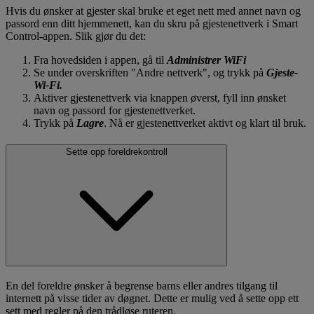
Hvis du ønsker at gjester skal bruke et eget nett med annet navn og
passord enn ditt hjemmenett, kan du skru på gjestenettverk i Smart
Control-appen. Slik gjør du det:
Fra hovedsiden i appen, gå til
Administrer WiFi
Se under overskriften "Andre nettverk", og trykk på
Gjeste-
Wi-Fi.
Aktiver gjestenettverk via knappen øverst, fyll inn ønsket
navn og passord for gjestenettverket.
Trykk på
Lagre
. Nå er gjestenettverket aktivt og klart til bruk.
Sette opp foreldrekontroll
En del foreldre ønsker å begrense barns eller andres tilgang til
internett på visse tider av døgnet. Dette er mulig ved å sette opp ett
sett med regler på den trådløse ruteren.