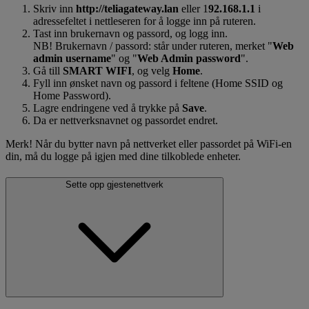
Skriv inn
http://teliagateway.lan
eller 1
92.168.1.1
i
adressefeltet i nettleseren for å logge inn på ruteren.
Tast inn brukernavn og passord, og logg inn.
NB! Brukernavn / passord: står under ruteren, merket "
Web
admin username
" og "
Web Admin password
".
Gå till
SMART WIFI
, og velg
Home
.
Fyll inn ønsket navn og passord i feltene (Home SSID og
Home Password).
Lagre endringene ved å trykke på
Save
.
Da er nettverksnavnet og passordet endret.
Merk! Når du bytter navn på nettverket eller passordet på WiFi-en
din, må du logge på igjen med dine tilkoblede enheter.
Sette opp gjestenettverk