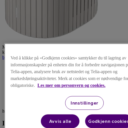
Merk: Smart WiFi F2-routeren er foreløpig kun tilgjengelig for
kunder som velger vår største bredbåndspakke på fiber.
Se alle våre
bredbåndsabonnement
.
Ved å klikke på «Godkjenn cookies» samtykker du til lagring av
informasjonskapsler på enheten din for å forbedre navigasjonen p
Telia-appen, analysere bruk av nettstedet og Telia-appen og
markedsføringsaktiviteter. Merk at cookies som er nødvendige for 
obligatoriske.
Les mer om personvern og cookies.
Innstillinger
Få full kontroll på
hjemmenettet ditt
Avvis alle
Godkjenn cookie
Last ned Telia Smart Control-appen