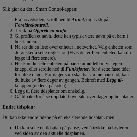
Slik gjør du det i Smart Control-appen:
Fra hovedsiden, scroll ned til
Annet
, og trykk på
Foreldrekontroll
.
Trykk på
Opprett en profil
.
Gi profilen et navn, dette kan typisk være navn på et barn i
husstanden.
Nå ser du en liste over enheter i nettverket. Velg enheten som
du ønsker å sette regler for. (Hvis det er flere enheter, kan du
legge til flere senere).
Her kan du sette enheten på pause umiddelbart via egen
knapp, eller scrolle ned til
Funksjoner
, for å sette faste tider
for ulike dager. For dager som skal ha samme pausetid, kan
du huke av flere dager av gangen. Bekreft med
Legg til
-
knappen (nederst på siden).
Legg til flere tidsplaner om ønskelig.
Gå tilbake for å se oppdatert oversikt over dager og tidsplaner.
Endre tidsplan:
Du kan ikke endre tidene på en eksisterende tidsplan, men:
Du kan sette en tidsplan på pause, ved å trykke på bryteren
ved siden av den aktuelle tidsplanen.