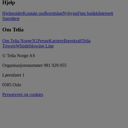
Hjelp
Hjelpesider
Kontakt oss
Borettslag
Nybygg
Finn butikk
Internett
Speedtest
Om Telia
Om Telia Norge
5G
Presse
Karriere
Bærekraft
Telia
Towers
Whistleblowing Line
© Telia Norge AS
Organisasjonsnummer 981 929 055
Lørenfaret 1
0585 Oslo
Personvern og cookies