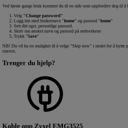
Ved første gangs bruk kommer du til en side som oppfordrer deg til å b
Velg
"Change password"
Logg inn med brukernavn "
home
" og passord "
home
"
Sett ditt eget, personlige passord.
Skriv inn ønsket navn og passord på nettverkene
Trykk "
Save
"
NB! Du vil ha en mulighet til å velge "Skip now" i stedet for å bytte 
ruteren.
Trenger du hjelp?
Koble opp Zyxel EMG3525