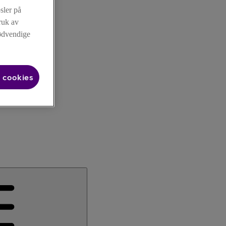
sler på
ruk av
nødvendige
 cookies