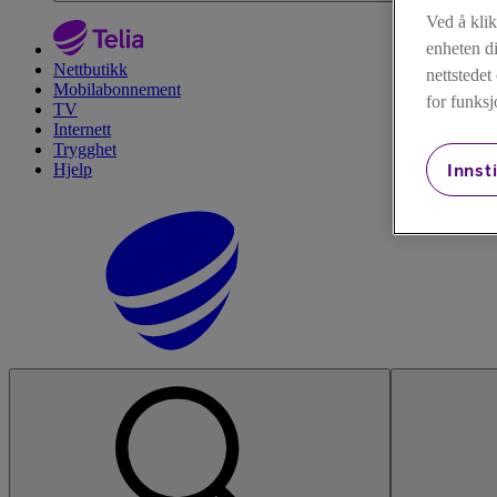
Ved å kli
enheten di
Nettbutikk
nettstede
Mobilabonnement
for funksj
TV
Internett
Trygghet
Hjelp
Innsti