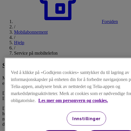
Forsiden
/
Mobilabonnement
/
Hjelp
/
Service på mobiltelefon
Service på mobiltelefon
Ved å klikke på «Godkjenn cookies» samtykker du til lagring av
Må mobilen din på verksted? Da kan du registrere service online,
informasjonskapsler på enheten din for å forbedre navigasjonen p
eller få hjelp i en Telia-butikk.
Telia-appen, analysere bruk av nettstedet og Telia-appen og
Du kan registrere service på telefon og tilbehør. Husk å ha klart
markedsføringsaktiviteter. Merk at cookies som er nødvendige for 
IMEI-nummer eller serienummer.
obligatoriske.
Les mer om personvern og cookies.
Du kan også levere telefonen din hos din nærmeste Telia-butikk. De
hjelper deg også med oppsett og sjekker vanlige brukerfeil før
Innstillinger
mobilen eventuelt blir sendt inn. Har du behov for lånetelefon kan
de som regel hjelpe deg med det også.