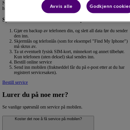
NB! Dersom saken gjelder en skade dekket av mobilforsikring du
Avvis alle
Godkjenn cookie
har hos oss, skal du istedet
melde skade via forsikringsselskapet
Sjekkliste før du sender mobilen på service
Gjør en backup av telefonen din, og slett all data før du sender
den inn.
Skjermlås og telefonlås (som for eksempel "Find My Iphone")
må skrus av.
Ta ut eventuelt fysisk SIM-kort, minnekort og annet tilbehør.
Kun telefonen (uten deksel) skal sendes inn.
Bestill online service
Send inn mobilen (fraktseddel får du på e-post etter at du har
registrert servicesaken).
Bestill service
Lurer du på noe mer?
Se vanlige spørsmål om service på mobilen.
Koster det noe å få service på mobilen?