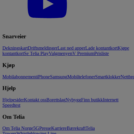
Snarveier
Dekningskart
Driftsmeldinger
Last ned apper
Lade kontantkort
Kjøpe
kontantkort
Se Telia Play
Valgmenyen
V Premium
Prisliste
Kjøp
Mobilabonnement
iPhone
Samsung
Mobiltelefoner
Smartklokker
Nettbre
Hjelp
Hjelpesider
Kontakt oss
Borettslag
Nybygg
Finn butikk
Internett
Speedtest
Om Telia
Om Telia Norge
5G
Presse
Karriere
Bærekraft
Telia
Towers
Whistleblowing Line