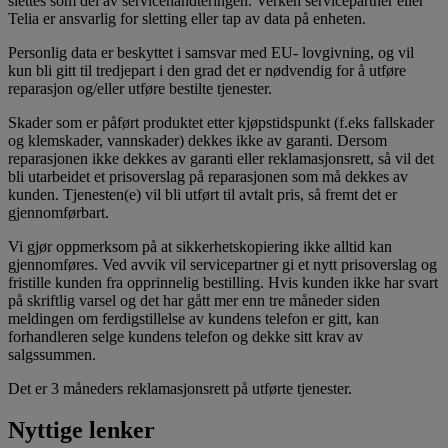
slettes som del av servicehåndteringen. Verken servicepartner eller
Telia er ansvarlig for sletting eller tap av data på enheten.
Personlig data er beskyttet i samsvar med EU- lovgivning, og vil
kun bli gitt til tredjepart i den grad det er nødvendig for å utføre
reparasjon og/eller utføre bestilte tjenester.
Skader som er påført produktet etter kjøpstidspunkt (f.eks fallskader
og klemskader, vannskader) dekkes ikke av garanti. Dersom
reparasjonen ikke dekkes av garanti eller reklamasjonsrett, så vil det
bli utarbeidet et prisoverslag på reparasjonen som må dekkes av
kunden. Tjenesten(e) vil bli utført til avtalt pris, så fremt det er
gjennomførbart.
Vi gjør oppmerksom på at sikkerhetskopiering ikke alltid kan
gjennomføres. Ved avvik vil servicepartner gi et nytt prisoverslag og
fristille kunden fra opprinnelig bestilling. Hvis kunden ikke har svart
på skriftlig varsel og det har gått mer enn tre måneder siden
meldingen om ferdigstillelse av kundens telefon er gitt, kan
forhandleren selge kundens telefon og dekke sitt krav av
salgssummen.
Det er 3 måneders reklamasjonsrett på utførte tjenester.
Nyttige lenker