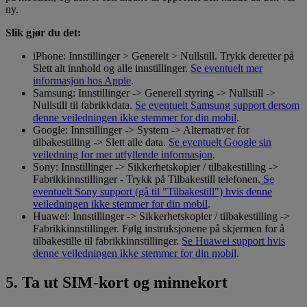
ny.
Slik gjør du det:
iPhone: Innstillinger > Generelt > Nullstill. Trykk deretter på
Slett alt innhold og alle innstillinger.
Se eventuelt mer
informasjon hos Apple
.
Samsung: Innstillinger -> Generell styring -> Nullstill ->
Nullstill til fabrikkdata.
Se eventuelt Samsung support dersom
denne veiledningen ikke stemmer for din mobil
.
Google: Innstillinger -> System -> Alternativer for
tilbakestilling -> Slett alle data.
Se eventuelt Google sin
veiledning for mer utfyllende informasjon
.
Sony: Innstillinger -> Sikkerhetskopier / tilbakestilling ->
Fabrikkinnstillinger - Trykk på Tilbakestill telefonen.
Se
eventuelt Sony support (gå til "Tilbakestill") hvis denne
veiledningen ikke stemmer for din mobil
.
Huawei: Innstillinger -> Sikkerhetskopier / tilbakestilling ->
Fabrikkinnstillinger. Følg instruksjonene på skjermen for å
tilbakestille til fabrikkinnstillinger.
Se Huawei support hvis
denne veiledningen ikke stemmer for din mobil
.
5. Ta ut SIM-kort og minnekort