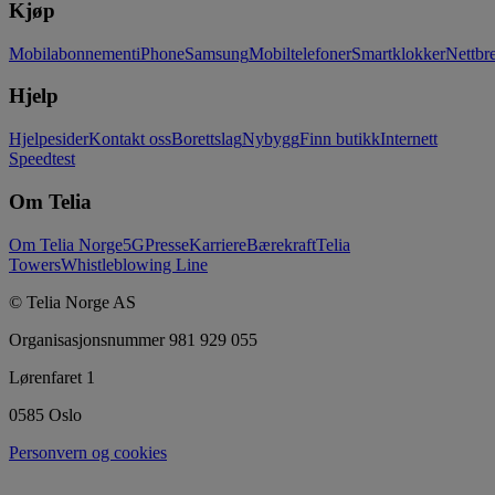
Kjøp
Mobilabonnement
iPhone
Samsung
Mobiltelefoner
Smartklokker
Nettbre
Hjelp
Hjelpesider
Kontakt oss
Borettslag
Nybygg
Finn butikk
Internett
Speedtest
Om Telia
Om Telia Norge
5G
Presse
Karriere
Bærekraft
Telia
Towers
Whistleblowing Line
© Telia Norge AS
Organisasjonsnummer 981 929 055
Lørenfaret 1
0585 Oslo
Personvern og cookies