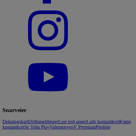
Snarveier
Dekningskart
Driftsmeldinger
Last ned apper
Lade kontantkort
Kjøpe
kontantkort
Se Telia Play
Valgmenyen
V Premium
Prisliste