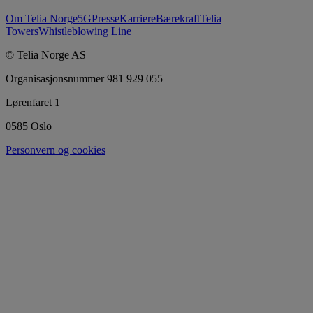
Om Telia Norge
5G
Presse
Karriere
Bærekraft
Telia
Towers
Whistleblowing Line
© Telia Norge AS
Organisasjonsnummer 981 929 055
Lørenfaret 1
0585 Oslo
Personvern og cookies