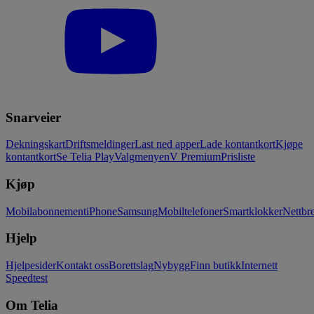
Snarveier
Dekningskart
Driftsmeldinger
Last ned apper
Lade kontantkort
Kjøpe
kontantkort
Se Telia Play
Valgmenyen
V Premium
Prisliste
Kjøp
Mobilabonnement
iPhone
Samsung
Mobiltelefoner
Smartklokker
Nettbre
Hjelp
Hjelpesider
Kontakt oss
Borettslag
Nybygg
Finn butikk
Internett
Speedtest
Om Telia