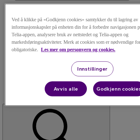
Ved å klikke på «Godkjenn cookies» samtykker du til lagring av
Nettbutikk
Mobilabonnement
informasjonskapsler på enheten din for å forbedre navigasjonen p
TV
Telia-appen, analysere bruk av nettstedet og Telia-appen og
Internett
markedsføringsaktiviteter. Merk at cookies som er nødvendige for 
Trygghet
Hjelp
obligatoriske.
Les mer om personvern og cookies.
Innstillinger
Avvis alle
Godkjenn cookie