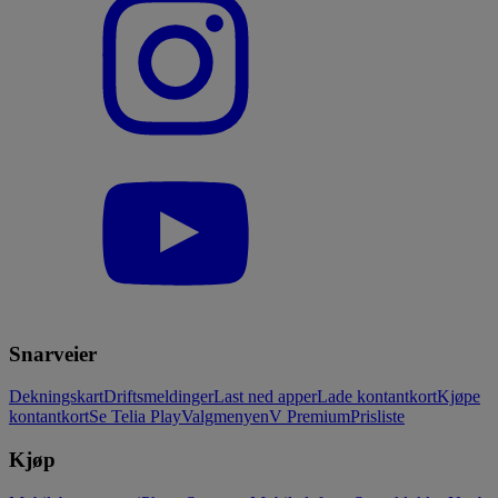
Snarveier
Dekningskart
Driftsmeldinger
Last ned apper
Lade kontantkort
Kjøpe
kontantkort
Se Telia Play
Valgmenyen
V Premium
Prisliste
Kjøp