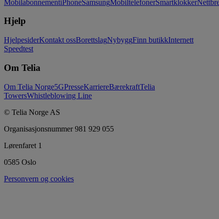
Mobilabonnement
iPhone
Samsung
Mobiltelefoner
Smartklokker
Nettbre
Hjelp
Hjelpesider
Kontakt oss
Borettslag
Nybygg
Finn butikk
Internett
Speedtest
Om Telia
Om Telia Norge
5G
Presse
Karriere
Bærekraft
Telia
Towers
Whistleblowing Line
© Telia Norge AS
Organisasjonsnummer 981 929 055
Lørenfaret 1
0585 Oslo
Personvern og cookies