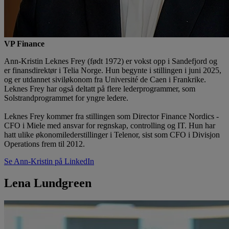
VP Finance
Ann-Kristin Leknes Frey (født 1972) er vokst opp i Sandefjord og
er finansdirektør i Telia Norge. Hun begynte i stillingen i juni 2025,
og er utdannet siviløkonom fra Université de Caen i Frankrike.
Leknes Frey har også deltatt på flere lederprogrammer, som
Solstrandprogrammet for yngre ledere.
Leknes Frey kommer fra stillingen som Director Finance Nordics -
CFO i Miele med ansvar for regnskap, controlling og IT. Hun har
hatt ulike økonomilederstillinger i Telenor, sist som CFO i Divisjon
Operations frem til 2012.
Se Ann-Kristin på LinkedIn
Lena Lundgreen