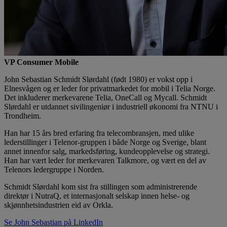
VP Consumer Mobile
John Sebastian Schmidt Slørdahl (født 1980) er vokst opp i
Elnesvågen og er leder for privatmarkedet for mobil i Telia Norge.
Det inkluderer merkevarene Telia, OneCall og Mycall. Schmidt
Slørdahl er utdannet sivilingeniør i industriell økonomi fra NTNU i
Trondheim.
Han har 15 års bred erfaring fra telecombransjen, med ulike
lederstillinger i Telenor-gruppen i både Norge og Sverige, blant
annet innenfor salg, markedsføring, kundeopplevelse og strategi.
Han har vært leder for merkevaren Talkmore, og vært en del av
Telenors ledergruppe i Norden.
Schmidt Slørdahl kom sist fra stillingen som administrerende
direktør i NutraQ, et internasjonalt selskap innen helse- og
skjønnhetsindustrien eid av Orkla.
Se John Sebastian på LinkedIn