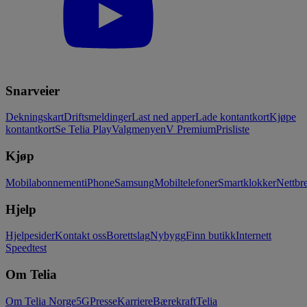
Snarveier
Dekningskart
Driftsmeldinger
Last ned apper
Lade kontantkort
Kjøpe
kontantkort
Se Telia Play
Valgmenyen
V Premium
Prisliste
Kjøp
Mobilabonnement
iPhone
Samsung
Mobiltelefoner
Smartklokker
Nettbre
Hjelp
Hjelpesider
Kontakt oss
Borettslag
Nybygg
Finn butikk
Internett
Speedtest
Om Telia
Om Telia Norge
5G
Presse
Karriere
Bærekraft
Telia