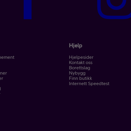
Hjelp
nement
Hjelpesider
Kontakt oss
Borettslag
oner
Nybygg
er
Finn butikk
Internett Speedtest
d
r