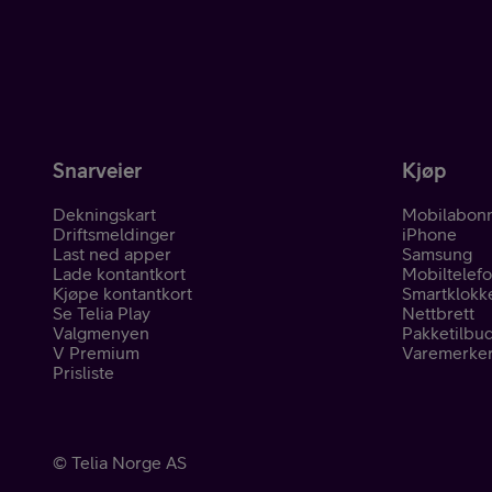
Snarveier
Kjøp
Dekningskart
Mobilabon
Driftsmeldinger
iPhone
Last ned apper
Samsung
Lade kontantkort
Mobiltelef
Kjøpe kontantkort
Smartklokk
Se Telia Play
Nettbrett
Valgmenyen
Pakketilbu
V Premium
Varemerke
Prisliste
©
Telia Norge AS