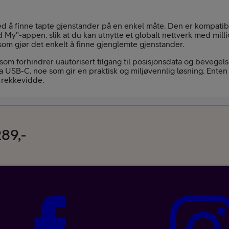
med å finne tapte gjenstander på en enkel måte. Den er kompat
 My"-appen, slik at du kan utnytte et globalt nettverk med mill
 som gjør det enkelt å finne gjenglemte gjenstander.
som forhindrer uautorisert tilgang til posisjonsdata og bevegelse
 USB-C, noe som gir en praktisk og miljøvennlig løsning. Enten
n rekkevidde.
89,-