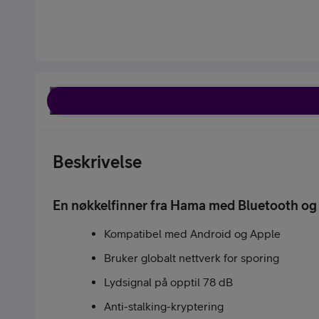
Pakketilbud
Våre varemerker
Beskrivelse
En nøkkelfinner fra Hama med Bluetooth og
Kompatibel med Android og Apple
Bruker globalt nettverk for sporing
Hjelp mobil
Lydsignal på opptil 78 dB
Anti-stalking-kryptering