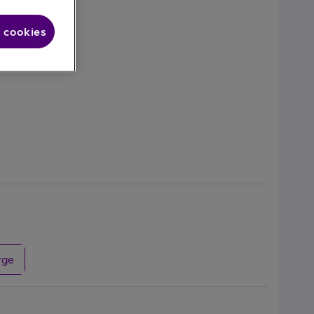
 cookies
rge
alaxy