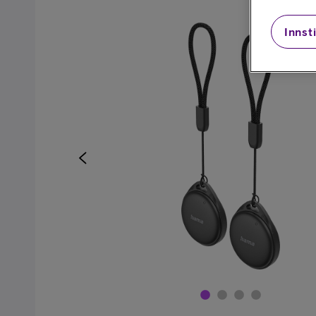
Innsti
Kjøp mobiltelefon
Kjøp smartklokke
Kjøp nettbrett