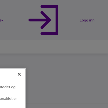
øk
Logg inn
rveier
stedet og
nalitet er