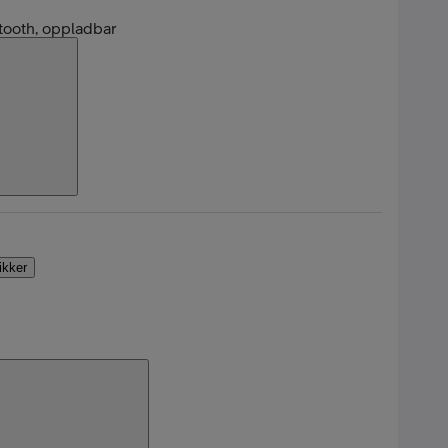
tooth, oppladbar
l
tikker
bil