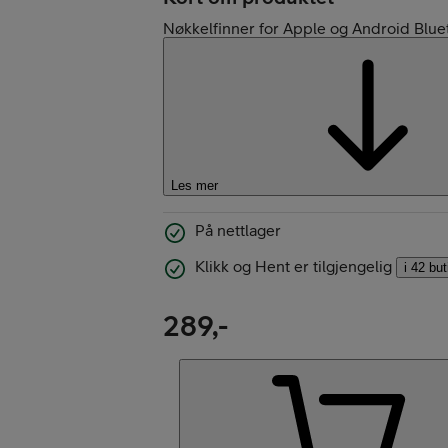
Nøkkelfinner for Apple og Android Blue
Kjøp Google Pixe
Les mer
På nettlager
Klikk og Hent er tilgjengelig
i 42 bu
Kjøp Like Fin mo
289,-