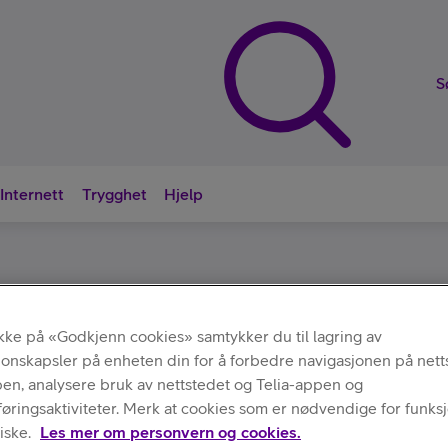
S
Internett
Trygghet
Hjelp
Nyttige sna
Annet
Hama
/
/
KeyFinder
ikke på «Godkjenn cookies» samtykker du til lagring av
jonskapsler på enheten din for å forbedre navigasjonen på nett
pen, analysere bruk av nettstedet og Telia-appen og
ringsaktiviteter. Merk at cookies som er nødvendige for funksjo
iske.
Les mer om personvern og cookies.