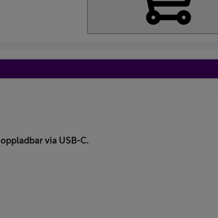
Kampanjer
Beskrivelse
Mobil med abon
 oppladbar via USB-C.
Mobilforsikring