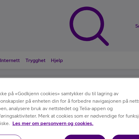
S
Internett
Trygghet
Hjelp
Nyttige sna
ikke på «Godkjenn cookies» samtykker du til lagring av
jonskapsler på enheten din for å forbedre navigasjonen på nett
Annet
Polaroid
/
/
Paper HiPrint Gen2 Sheets
pen, analysere bruk av nettstedet og Telia-appen og
ringsaktiviteter. Merk at cookies som er nødvendige for funksjo
iske.
Les mer om personvern og cookies.