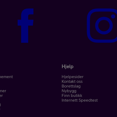
Hjelp
nement
Hjelpesider
Kontakt oss
Borettslag
oner
Nybygg
er
Finn butikk
Internett Speedtest
d
r