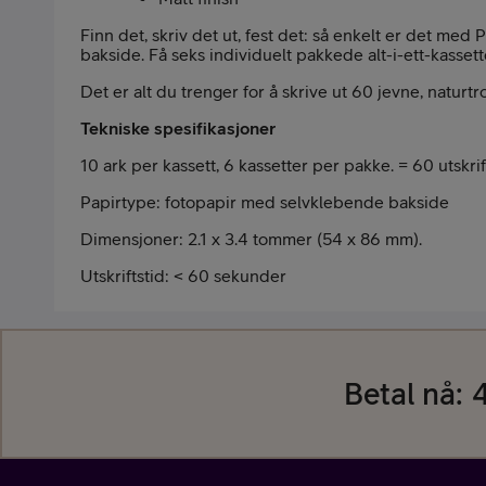
Finn det, skriv det ut, fest det: så enkelt er det me
Pakketilbud
bakside. Få seks individuelt pakkede alt-i-ett-kassett
Det er alt du trenger for å skrive ut 60 jevne, naturtro 
Tekniske spesifikasjoner
10 ark per kassett, 6 kassetter per pakke. = 60 utskrif
Papirtype: fotopapir med selvklebende bakside
Våre varemerker
Dimensjoner: 2.1 x 3.4 tommer (54 x 86 mm).
Utskriftstid: < 60 sekunder
Betal nå:
4
Hjelp mobil