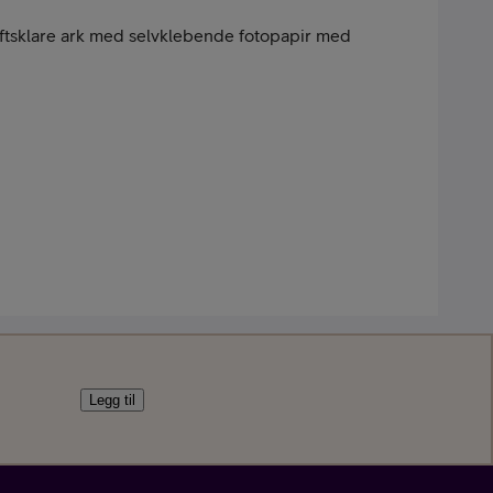
kriftsklare ark med selvklebende fotopapir med
nement
Legg til