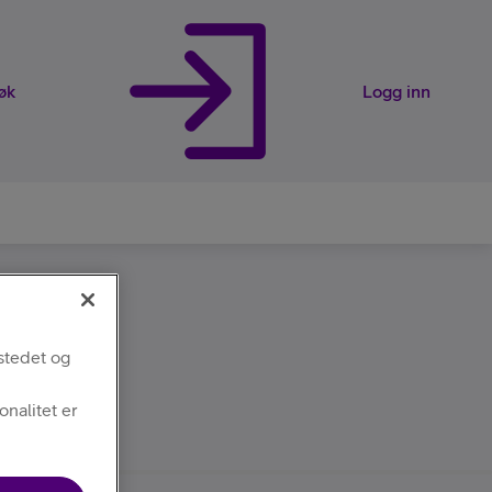
øk
Logg inn
rveier
stedet og
nalitet er