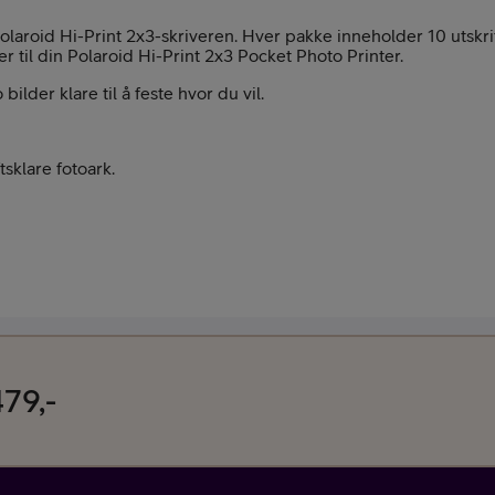
d Polaroid Hi-Print 2x3-skriveren. Hver pakke inneholder 10 uts
Kampanjer
er til din Polaroid Hi-Print 2x3 Pocket Photo Printer.
bilder klare til å feste hvor du vil.
tsklare fotoark.
Mobil med abon
79,-
Mobilforsikring