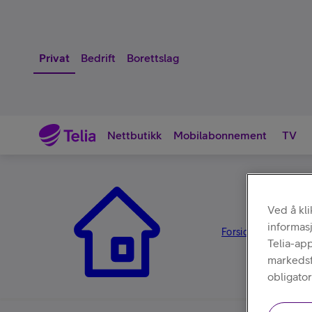
Privat
Bedrift
Borettslag
Nettbutikk
Mobilabonnement
TV
Nettbutikk
Ved å kl
informas
Forsiden
Tilbehør
/
/
Telia-ap
markedsfø
obligator