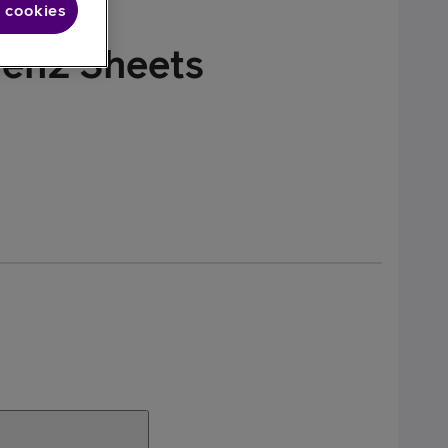
 cookies
Gen2 Sheets
alaxy