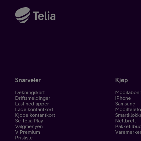
Snarveier
Kjøp
Dekningskart
Mobilabon
Driftsmeldinger
iPhone
Last ned apper
Samsung
Lade kontantkort
Mobiltelef
Kjøpe kontantkort
Smartklokk
Se Telia Play
Nettbrett
Valgmenyen
Pakketilbu
V Premium
Varemerke
Prisliste