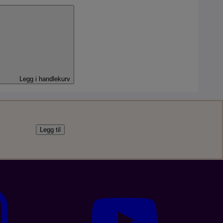
l
Legg i handlekurv
Legg til
bil