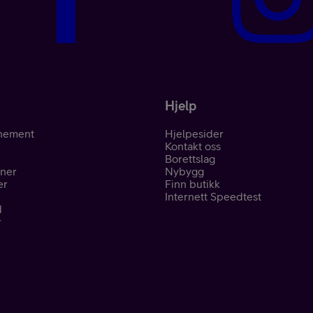
Kampanjer
Hjelp
nement
Hjelpesider
Kontakt oss
Mobil med abon
Borettslag
oner
Nybygg
er
Finn butikk
Internett Speedtest
d
r
Mobilforsikring