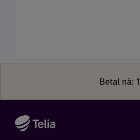
Kjøp tilbehør
Betal nå:
1
Kjøp mobilt bredbånd-ruter