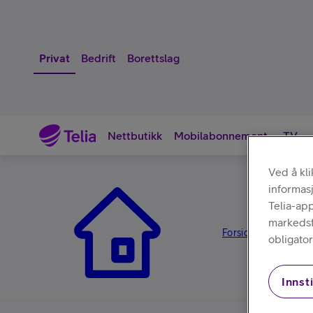
Privat
Bedrift
Borettslag
Nettbutikk
Mobilabonnement
TV
Ved å kl
informas
Nettbutikk
Telia-ap
markedsfø
Forsiden
Tilbehør
/
/
obligator
Innsti