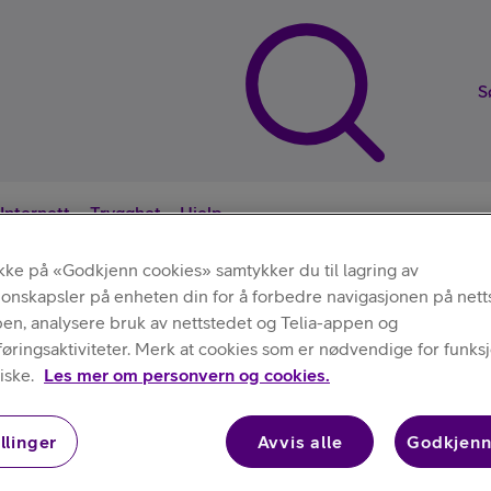
S
Internett
Trygghet
Hjelp
ikke på «Godkjenn cookies» samtykker du til lagring av
jonskapsler på enheten din for å forbedre navigasjonen på nett
Nyttige sna
pen, analysere bruk av nettstedet og Telia-appen og
ringsaktiviteter. Merk at cookies som er nødvendige for funksjo
Deksler
Apple
/
/
Silikondeksel med MagSafe til iPhone 16 Pro Max
iske.
Les mer om personvern og cookies.
llinger
Avvis alle
Godkjenn