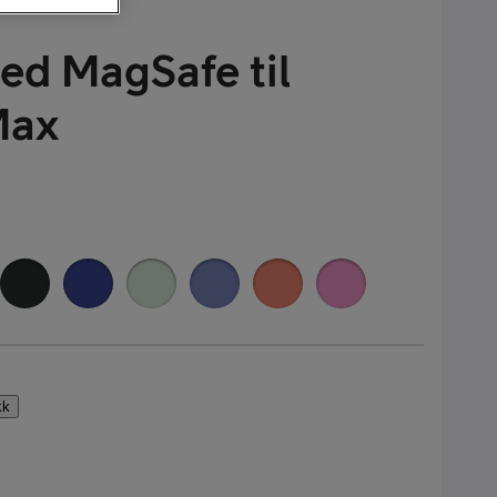
ed MagSafe til
Max
kk
alaxy