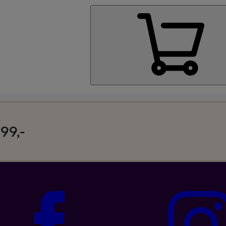
Kjøp Google Pixe
99,-
Kjøp Like Fin mo