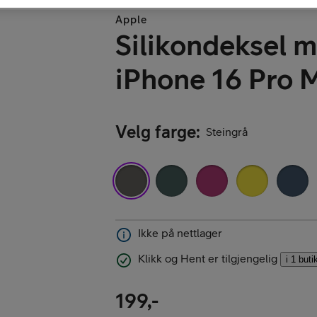
Apple
Kjøp iPhone
Silikondeksel m
iPhone 16 Pro 
Velg farge
:
Steingrå
Kjøp AirPods
Ikke på nettlager
Klikk og Hent er tilgjengelig
i 1 buti
Kjøp Samsung G
199,-