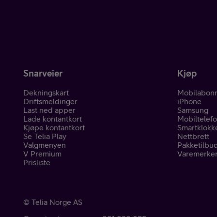
Pakketilbud
Snarveier
Kjøp
Dekningskart
Mobilabon
Driftsmeldinger
iPhone
Våre varemerker
Last ned apper
Samsung
Lade kontantkort
Mobiltelef
Kjøpe kontantkort
Smartklokk
Se Telia Play
Nettbrett
Valgmenyen
Pakketilbu
V Premium
Varemerke
Prisliste
Hjelp mobil
©
Telia Norge AS