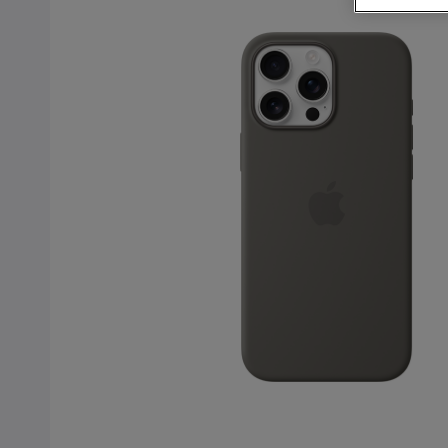
Kjøp mobiltelefon
Kjøp smartklokke
Kjøp nettbrett