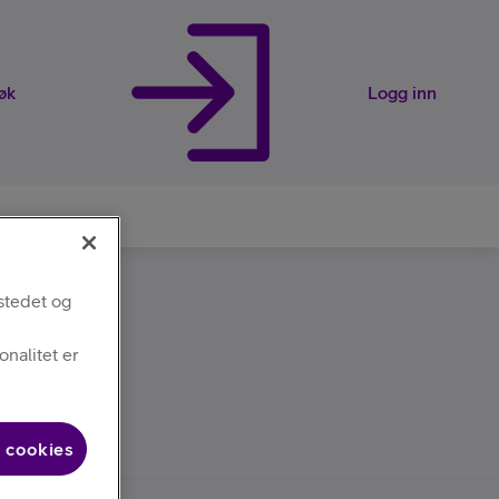
øk
Logg inn
stedet og
rveier
nalitet er
 cookies