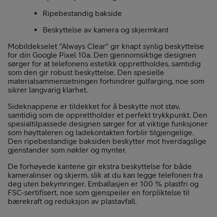
Ripebestandig bakside
Beskyttelse av kamera og skjermkant
Mobildekselet "Always Clear" gir knapt synlig beskyttelse
for din Google Pixel 10a. Den gjennomsiktige designen
sørger for at telefonens estetikk opprettholdes, samtidig
som den gir robust beskyttelse. Den spesielle
materialsammensetningen forhindrer gulfarging, noe som
sikrer langvarig klarhet.
Sideknappene er tildekket for å beskytte mot støv,
samtidig som de opprettholder et perfekt trykkpunkt. Den
spesialtilpassede designen sørger for at viktige funksjoner
som høyttaleren og ladekontakten forblir tilgjengelige.
Den ripebestandige baksiden beskytter mot hverdagslige
gjenstander som nøkler og mynter.
De forhøyede kantene gir ekstra beskyttelse for både
kameralinser og skjerm, slik at du kan legge telefonen fra
deg uten bekymringer. Emballasjen er 100 % plastfri og
FSC-sertifisert, noe som gjenspeiler en forpliktelse til
bærekraft og reduksjon av plastavfall.