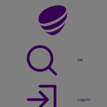
Søk
Logg inn