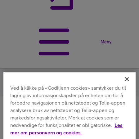
Meny
Hama
/
Always Clear
Ved å klikke på «Godkjenn cookies» samtykker du til
lagring av informasjonskapsler på enheten din for å
forbedre navigasjonen på nettstedet og Telia-appen,
Hama
analysere bruk av nettstedet og Telia-appen og
Always Clear
markedsføringsaktiviteter. Merk at cookies som er
nødvendige for funksjonalitet er obligatoriske.
Les
mer om personvern og cookies.