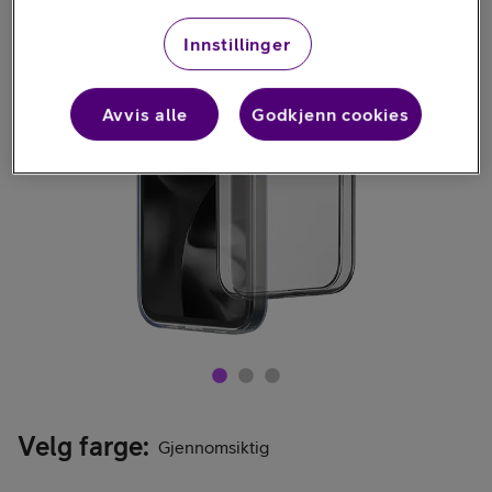
Innstillinger
Avvis alle
Godkjenn cookies
Velg farge
:
Gjennomsiktig