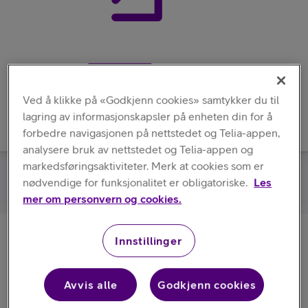
Meny
Ved å klikke på «Godkjenn cookies» samtykker du til
lagring av informasjonskapsler på enheten din for å
forbedre navigasjonen på nettstedet og Telia-appen,
analysere bruk av nettstedet og Telia-appen og
markedsføringsaktiviteter. Merk at cookies som er
Samsung
/
Galaxy Z Fold6 S Pen Case
nødvendige for funksjonalitet er obligatoriske.
Les
mer om personvern og cookies.
Innstillinger
Samsung
Galaxy Z Fold6 S Pen Case
Avvis alle
Godkjenn cookies