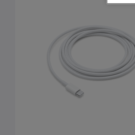
Kjøp mobiltelefon
Kjøp smartklokke
Kjøp nettbrett