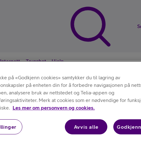
S
Internett
Trygghet
Hjelp
ikke på «Godkjenn cookies» samtykker du til lagring av
jonskapsler på enheten din for å forbedre navigasjonen på nett
Nyttige sna
pen, analysere bruk av nettstedet og Telia-appen og
ringsaktiviteter. Merk at cookies som er nødvendige for funksjo
Ladere og kabler
Apple
/
/
Lightning to USB-C cable Ny uten emballasj
iske.
Les mer om personvern og cookies.
llinger
Avvis alle
Godkjenn