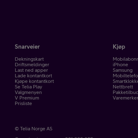
Pakketilbud
Snarveier
Kjøp
Dekningskart
Mobilabon
Driftsmeldinger
iPhone
Våre varemerker
Last ned apper
Samsung
Lade kontantkort
Mobiltelef
Kjøpe kontantkort
Smartklokk
Se Telia Play
Nettbrett
Valgmenyen
Pakketilbu
V Premium
Varemerke
Prisliste
Hjelp mobil
©
Telia Norge AS