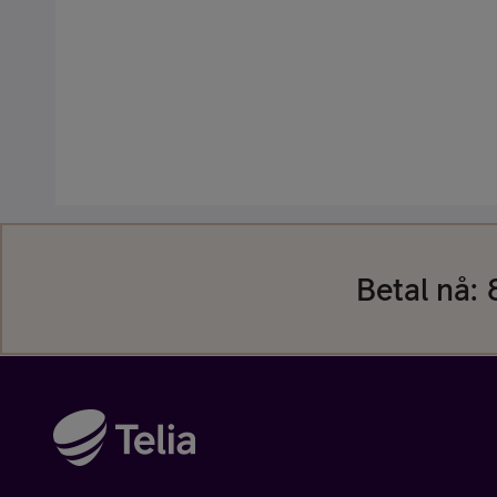
Kjøp tilbehør
Betal nå:
Kjøp mobilt bredbånd-ruter