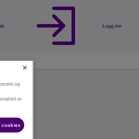
øk
Logg inn
stedet og
rveier
nalitet er
e
 cookies