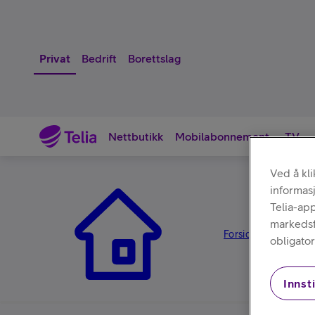
Privat
Bedrift
Borettslag
Nettbutikk
Mobilabonnement
TV
Ved å kl
informas
Nettbutikk
Telia-ap
markedsfø
Forsiden
Tilbehør
/
/
obligator
Innsti