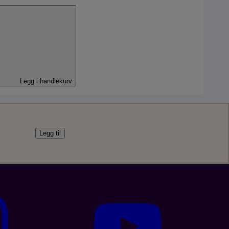
l
Legg i handlekurv
Legg til
bil