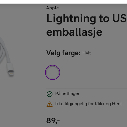
Apple
Kjøp iPhone
Lightning to U
emballasje
Velg farge
:
Hvit
Kjøp AirPods
På nettlager
Ikke tilgjengelig for Klikk og Hent
Kjøp Samsung G
89,-