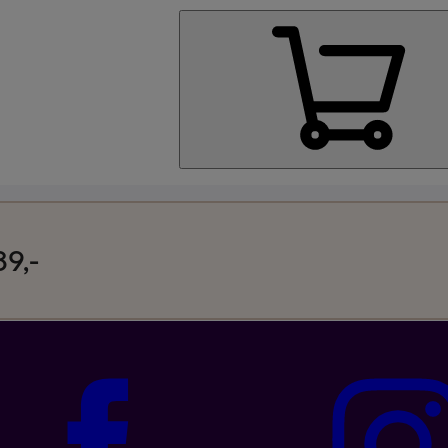
Kjøp Google Pixe
89,-
Kjøp Like Fin mo