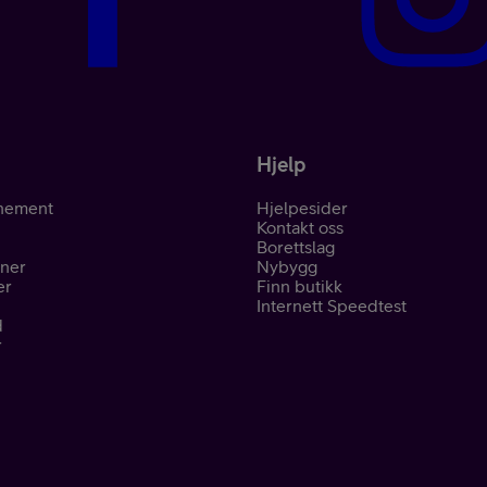
Kampanjer
Hjelp
nement
Hjelpesider
Kontakt oss
Mobil med abon
Borettslag
oner
Nybygg
er
Finn butikk
Internett Speedtest
d
r
Mobilforsikring