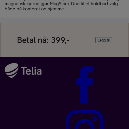
magnetisk kjerne gjør MagStack Duo til et holdbart valg
både på kontoret og hjemme.
Betal nå:
399,-
Legg til