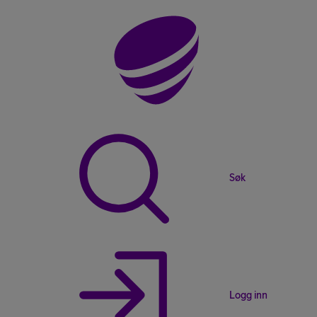
Søk
Logg inn