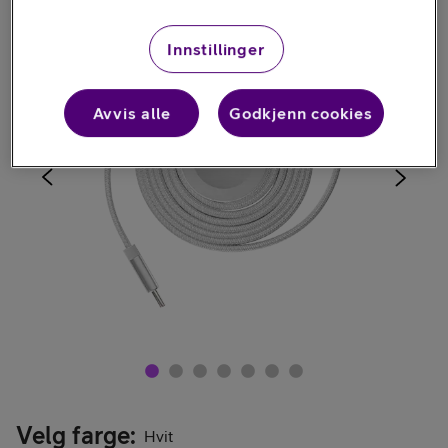
Innstillinger
Avvis alle
Godkjenn cookies
Velg farge
:
Hvit