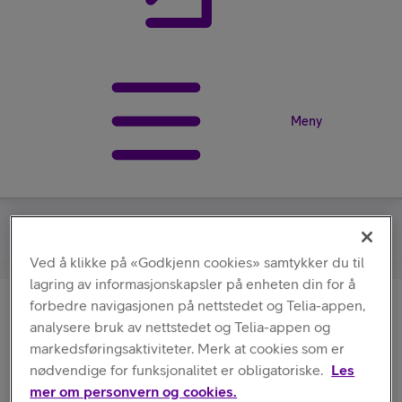
Meny
Statik
/
MagStack 2in1 Apple Watch charger
Ved å klikke på «Godkjenn cookies» samtykker du til
lagring av informasjonskapsler på enheten din for å
forbedre navigasjonen på nettstedet og Telia-appen,
Statik
analysere bruk av nettstedet og Telia-appen og
MagStack 2in1 Apple Watch
markedsføringsaktiviteter. Merk at cookies som er
charger
nødvendige for funksjonalitet er obligatoriske.
Les
mer om personvern og cookies.