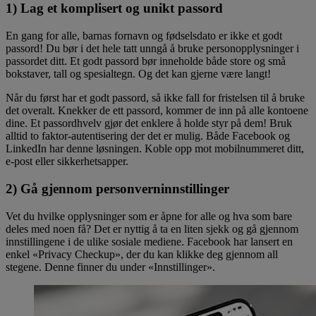
1) Lag et komplisert og unikt passord
En gang for alle, barnas fornavn og fødselsdato er ikke et godt
passord! Du bør i det hele tatt unngå å bruke personopplysninger i
passordet ditt. Et godt passord bør inneholde både store og små
bokstaver, tall og spesialtegn. Og det kan gjerne være langt!
Når du først har et godt passord, så ikke fall for fristelsen til å bruke
det overalt. Knekker de ett passord, kommer de inn på alle kontoene
dine. Et passordhvelv gjør det enklere å holde styr på dem! Bruk
alltid to faktor-autentisering der det er mulig. Både Facebook og
LinkedIn har denne løsningen. Koble opp mot mobilnummeret ditt,
e-post eller sikkerhetsapper.
2) Gå gjennom personverninnstillinger
Vet du hvilke opplysninger som er åpne for alle og hva som bare
deles med noen få? Det er nyttig å ta en liten sjekk og gå gjennom
innstillingene i de ulike sosiale mediene. Facebook har lansert en
enkel «Privacy Checkup», der du kan klikke deg gjennom all
stegene. Denne finner du under «Innstillinger».