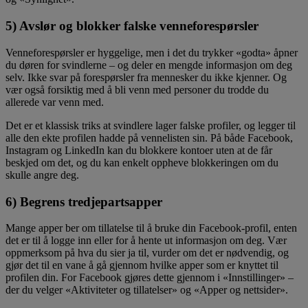
5) Avslør og blokker falske venneforespørsler
Venneforespørsler er hyggelige, men i det du trykker «godta» åpner
du døren for svindlerne – og deler en mengde informasjon om deg
selv. Ikke svar på forespørsler fra mennesker du ikke kjenner. Og
vær også forsiktig med å bli venn med personer du trodde du
allerede var venn med.
Det er et klassisk triks at svindlere lager falske profiler, og legger til
alle den ekte profilen hadde på vennelisten sin. På både Facebook,
Instagram og LinkedIn kan du blokkere kontoer uten at de får
beskjed om det, og du kan enkelt oppheve blokkeringen om du
skulle angre deg.
6) Begrens tredjepartsapper
Mange apper ber om tillatelse til å bruke din Facebook-profil, enten
det er til å logge inn eller for å hente ut informasjon om deg. Vær
oppmerksom på hva du sier ja til, vurder om det er nødvendig, og
gjør det til en vane å gå gjennom hvilke apper som er knyttet til
profilen din. For Facebook gjøres dette gjennom i «Innstillinger» –
der du velger «Aktiviteter og tillatelser» og «Apper og nettsider».