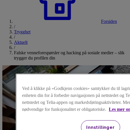
Forsiden
/
Trygghet
/
Aktuelt
/
Falske venneforespørsler og hacking på sosiale medier – slik
trygger du profilen din
Ved å klikke på «Godkjenn cookies» samtykker du til lagri
enheten din for å forbedre navigasjonen på nettstedet og T
nettstedet og Telia-appen og markedsføringsaktiviteter. Me
nødvendige for funksjonalitet er obligatoriske.
Les mer om
Innstillinger