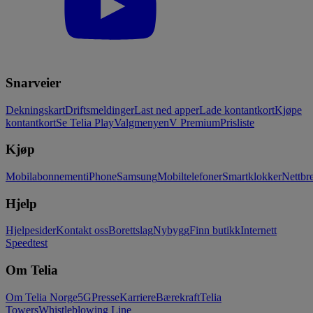
Snarveier
Dekningskart
Driftsmeldinger
Last ned apper
Lade kontantkort
Kjøpe
kontantkort
Se Telia Play
Valgmenyen
V Premium
Prisliste
Kjøp
Mobilabonnement
iPhone
Samsung
Mobiltelefoner
Smartklokker
Nettbre
Hjelp
Hjelpesider
Kontakt oss
Borettslag
Nybygg
Finn butikk
Internett
Speedtest
Om Telia
Om Telia Norge
5G
Presse
Karriere
Bærekraft
Telia
Towers
Whistleblowing Line