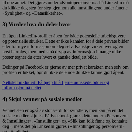
til noe annet. Det gjøres under «Kontopersonvern». På LinkedIn må
du klikke deg steg for steg gjennom alle innstillingene under fanene
«Synlighet» og «Datasikkerhet».
3) Vurder hva du deler hvor
En åpen LinkedIn-profil er åpen for både potensielle arbeidsgivere
og potensielle skurker. Dette er ikke kanalen for å dele private bilder
eller for mye informasjon om deg selv. Kanskje virker hver og en
post harmløs, men med små drypp av informasjon i mange ulike
poster tegner du etter hvert et ganske detaljert bilde.
Delinger på Facebook er gjerne av mer privat karakter, men selv om
profilen er lukket, bør du ikke dele noe du ikke kunne gjort åpent.
Nettslett inkludert: Få hjelp til å fjerne uønskede bilder og
informasjon på nettet
4) Skjul venner på sosiale medier
Vennelisten er også av stor verdi for svindlere, men kan på en del
sosiale medier skjules. På Facebook gjøres dette under «Personvern
& Innstillinger», «Innstillinger» og «Slik kan folk finne og kontakte
deg», mens det på LinkedIn gjøres i «Innstillinger og personvern»
og «Synlighet».