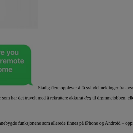
Stadig flere opplever å få svindelmeldinger fra avs
 som har det travelt med å rekruttere akkurat
deg
til drømmejobben, elle
il de innebygde funksjonene som allerede finnes på iPhone og Android – o