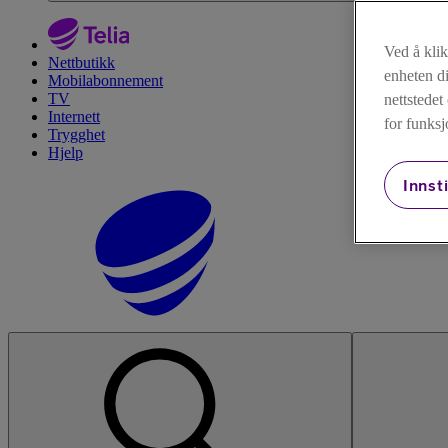
Ved å kli
Nettbutikk
enheten di
Mobilabonnement
TV
nettstede
Internett
for funksj
Trygghet
Hjelp
Innsti