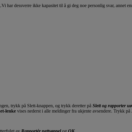
Vi har dessverre ikke kapasitet til å gi deg noe personlig svar, annet e
ngen, trykk på Slett-knappen, og trykk deretter på
Slett og rapporter u
et-lenke
vises nederst i alle meldinger fra ukjente avsendere.
Trykk på
etterfulgt av
Rapportér nettsøppel
og
OK
.