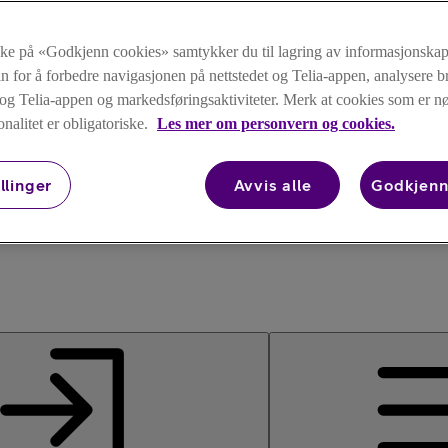
kke på «Godkjenn cookies» samtykker du til lagring av informasjonskap
n for å forbedre navigasjonen på nettstedet og Telia-appen, analysere b
t og Telia-appen og markedsføringsaktiviteter. Merk at cookies som er 
onalitet er obligatoriske.
Les mer om personvern og cookies.
llinger
Avvis alle
Godkjenn