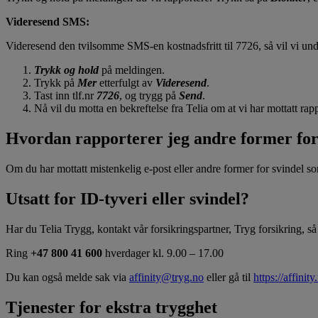
Videresend SMS:
Videresend den tvilsomme SMS-en kostnadsfritt til 7726, så vil vi un
Trykk og hold
på meldingen.
Trykk på
Mer
etterfulgt av
Videresend
.
Tast inn tlf.nr
7726
, og trygg på
Send
.
Nå vil du motta en bekreftelse fra Telia om at vi har mottatt rap
Hvordan rapporterer jeg andre former for
Om du har mottatt mistenkelig e-post eller andre former for svindel 
Utsatt for ID-tyveri eller svindel?
Har du Telia Trygg, kontakt vår forsikringspartner, Tryg forsikring, s
Ring
+47 800 41 600
hverdager kl. 9.00 – 17.00
Du kan også melde sak via
affinity@tryg.no
eller gå til
https://affinity
Tjenester for ekstra trygghet