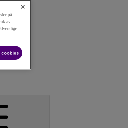
sler på
ruk av
nødvendige
 cookies