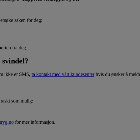
dersøke saken for deg:
porten fra deg.
 svindel?
som ikke er SMS,
ta kontakt med vårt kundesenter
hvis du ønsker å melde
å raskt som mulig:
.tryg.no
for mer informasjon.