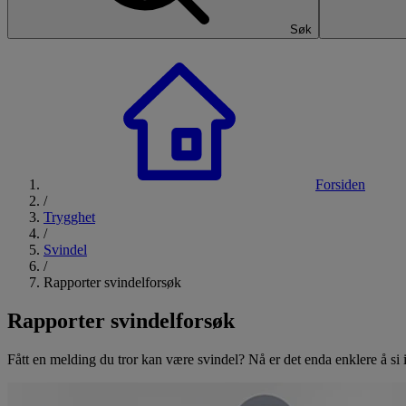
Søk
Forsiden
/
Trygghet
/
Svindel
/
Rapporter svindelforsøk
Rapporter svindelforsøk
Fått en melding du tror kan være svindel? Nå er det enda enklere å si i f