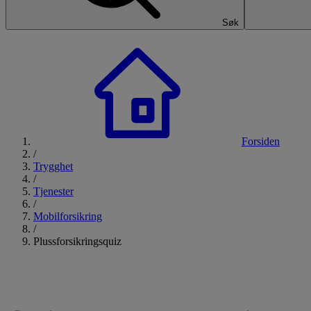
Søk
Forsiden
/
Trygghet
/
Tjenester
/
Mobilforsikring
/
Plussforsikringsquiz