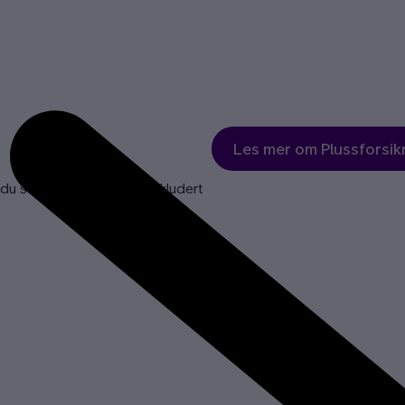
Les mer om Plussforsik
r du svar på det meste – inkludert