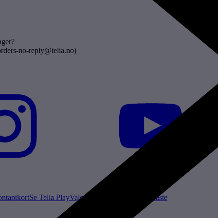
nger?
 orders-no-reply@telia.no)
ntantkort
Se Telia Play
Valgmenyen
V Premium
Prisliste