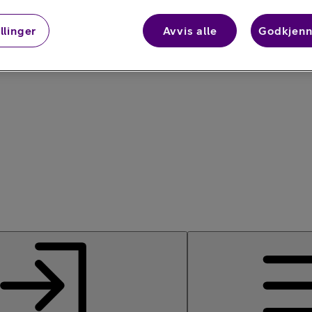
llinger
Avvis alle
Godkjenn