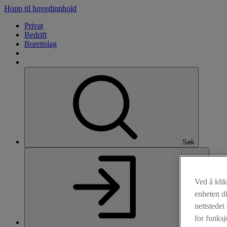
Hopp til hovedinnhold
Hva dekker Plussforsikring?
Privat
Bedrift
Borettslag
Søk
Ved å kli
enheten di
nettstede
for funksj
Logg inn