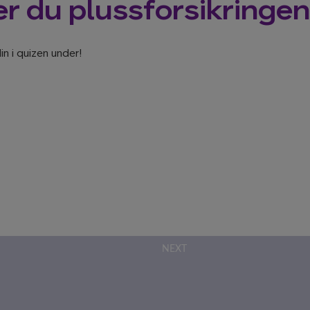
er du plussforsikringen
n i quizen under!
NEXT