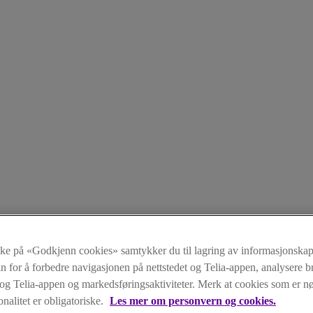
kke på «Godkjenn cookies» samtykker du til lagring av informasjonskap
n for å forbedre navigasjonen på nettstedet og Telia-appen, analysere b
t og Telia-appen og markedsføringsaktiviteter. Merk at cookies som er 
onalitet er obligatoriske.
Les mer om personvern og cookies.