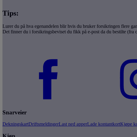
Tips:
Lurer du på hva egenandelen blir hvis du bruker forsikringen flere ga
Det finner du i forsikringsbeviset du fikk på e‑post da du bestilte (fra
Snarveier
Dekningskart
Driftsmeldinger
Last ned apper
Lade kontantkort
Kjøpe ko
Kjøp