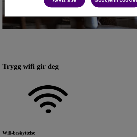
Avvis alle
Godkjenn cookie
Trygg WiFi
Trygger deg på åpne WiFi-nett
Trygg wifi gir deg
Wifi-beskyttelse