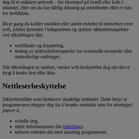
deg til et usikkert nettverk – for eksempel på hotell eller kafe i
utlandet, eller om du har dårlig dekning på mobilnettet eller er tom
for mobildata.
Hver gang du kobler mobilen eller andre enheter til nettverket over
wifi, jobber tjenesten i bakgrunnen og sjekker sikkerhetsaspekter
ved tilkoblingen din;
sertifikater og kryptering,
testing av nettverksforespørsler for eventuelle uventede eller
mistenkelige endringer.
Når tilkoblingen er sjekket, varsler wifi-beskyttelse deg om det er
trygt å bruke den eller ikke.​
Nettleserbeskyttelse
Sikkerhetsfilter som blokkerer skadelige nettsider​. Dette betyr at
programvaren stopper deg fra å besøke nettsider som for eksempel
prøver å;
svindle deg,
stjele informasjonen din (
phishing
),
infisere enheten din med skadelig programvare.​