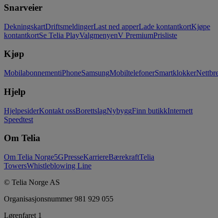
Snarveier
Dekningskart
Driftsmeldinger
Last ned apper
Lade kontantkort
Kjøpe
kontantkort
Se Telia Play
Valgmenyen
V Premium
Prisliste
Kjøp
Mobilabonnement
iPhone
Samsung
Mobiltelefoner
Smartklokker
Nettbre
Hjelp
Hjelpesider
Kontakt oss
Borettslag
Nybygg
Finn butikk
Internett
Speedtest
Om Telia
Om Telia Norge
5G
Presse
Karriere
Bærekraft
Telia
Towers
Whistleblowing Line
© Telia Norge AS
Organisasjonsnummer 981 929 055
Lørenfaret 1