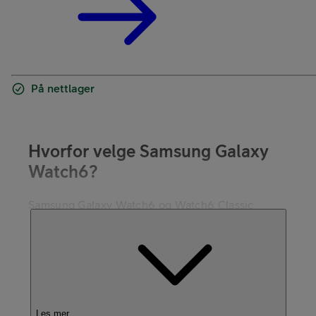
På nettlager
Hvorfor velge Samsung Galaxy
Watch6?
Samsung Galaxy Watch6 og Watch6 Classic
bidrar til at du når målene raskere og enklere. Du
har alt innen rekkevidde - uansett om du trener
til et maraton eller bare vil sove bedre.
Lekkert design og mulighet til å tilpasse urskiven
samt bytte reim etter antrekket.
Les mer