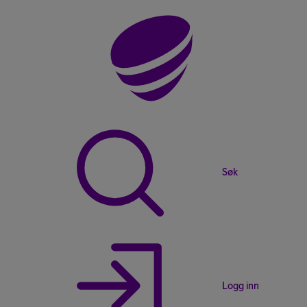
Søk
Logg inn