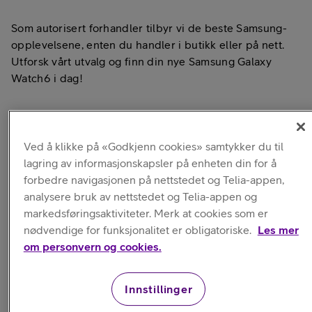
Som autorisert forhandler tilbyr vi de beste Samsung-
opplevelsene, enten du handler i butikk eller på nett.
Utforsk vårt utvalg og finn din nye Samsung Galaxy
Watch6 i dag!​
Fordeler med Samsung Galacy
Watch6
Ved å klikke på «Godkjenn cookies» samtykker du til
lagring av informasjonskapsler på enheten din for å
forbedre navigasjonen på nettstedet og Telia-appen,
analysere bruk av nettstedet og Telia-appen og
markedsføringsaktiviteter. Merk at cookies som er
nødvendige for funksjonalitet er obligatoriske.
Les mer
om personvern og cookies.
Innstillinger
Lekkert design