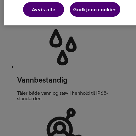
Avvis alle
Godkjenn cookies
Velg mellom mange urskivemotiv – bytt reim etter
antrekket
Vannbestandig
Tåler både vann og støv i henhold til IP68-
standarden