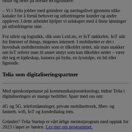
bistår og heier på norske techgründere.
– Vi i Telia jobber med gründere og næringslivet gjennom ulike
kanaler for å forstå behovet og utfordringene kunder og andre
opplever. I dette arbeidet hjelper vi selskaper med å finne løsninger
på utfordringene sine.
For utleie og logistikk, slik som Leid.no, er IoT nøkkelen. IoT står
for Internet of things, tingenes internett. I mobilnettet er det i
hovedsak mobilterminaler som er tilkoblet nettet, når man snakker
om IoT referer man til annet utstyr som kan tilkobles nettet – være
det seg et kjøleskap, kamera på hytta, en lysstolpe, en bil eller
lignende.
Telia som digitaliseringspartner
Med spisskompetanse på kommunikasjonsteknologi, bidrar Telia i
digitaliseringen av mange bedrifter. Sparr med oss om:
4G og 5G, telefoniløsninger, private mobilnettverk, fiber- og
fastnett, wifi, IoT og kundedialog mm.
Gründer? Telia Startup er vårt årlige mentorprogram med opptak for
2023 i løpet av høsten.
Les mer om programmet.