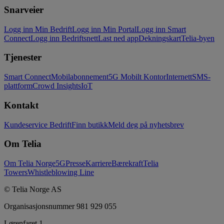
Snarveier
Logg inn Min Bedrift
Logg inn Min Portal
Logg inn Smart
Connect
Logg inn Bedriftsnett
Last ned app
Dekningskart
Telia-byen
Tjenester
Smart Connect
Mobilabonnement
5G Mobilt Kontor
Internett
SMS-
plattform
Crowd Insights
IoT
Kontakt
Kundeservice Bedrift
Finn butikk
Meld deg på nyhetsbrev
Om Telia
Om Telia Norge
5G
Presse
Karriere
Bærekraft
Telia
Towers
Whistleblowing Line
© Telia Norge AS
Organisasjonsnummer 981 929 055
Lørenfaret 1