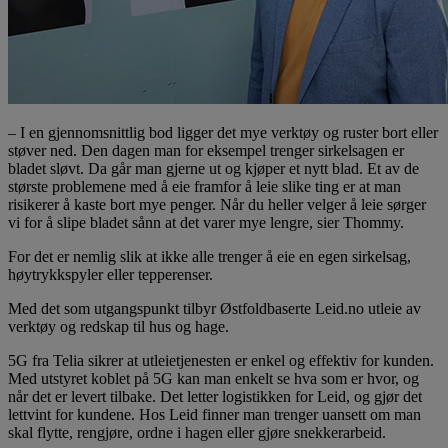
– I en gjennomsnittlig bod ligger det mye verktøy og ruster bort eller
støver ned. Den dagen man for eksempel trenger sirkelsagen er
bladet sløvt. Da går man gjerne ut og kjøper et nytt blad. Et av de
største problemene med å eie framfor å leie slike ting er at man
risikerer å kaste bort mye penger. Når du heller velger å leie sørger
vi for å slipe bladet sånn at det varer mye lengre, sier Thommy.
For det er nemlig slik at ikke alle trenger å eie en egen sirkelsag,
høytrykkspyler eller tepperenser.
Med det som utgangspunkt tilbyr Østfoldbaserte Leid.no utleie av
verktøy og redskap til hus og hage.
5G fra Telia sikrer at utleietjenesten er enkel og effektiv for kunden.
Med utstyret koblet på 5G kan man enkelt se hva som er hvor, og
når det er levert tilbake. Det letter logistikken for Leid, og gjør det
lettvint for kundene. Hos Leid finner man trenger uansett om man
skal flytte, rengjøre, ordne i hagen eller gjøre snekkerarbeid.