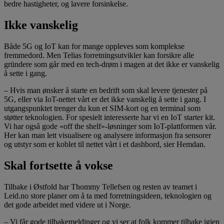
bedre hastigheter, og lavere forsinkelse.
Ikke vanskelig
Både 5G og IoT kan for mange oppleves som komplekse
fremmedord. Men Telias forretningsutvikler kan forsikre alle
gründere som går med en tech-drøm i magen at det ikke er vanskelig
å sette i gang.
– Hvis man ønsker å starte en bedrift som skal levere tjenester på
5G, eller via IoT-nettet vårt er det ikke vanskelig å sette i gang. I
utgangspunktet trenger du kun et SIM-kort og en terminal som
støtter teknologien. For spesielt interesserte har vi en IoT starter kit.
Vi har også gode «off the shelf»-løsninger som IoT-plattformen vår.
Her kan man lett visualisere og analysere informasjon fra sensorer
og utstyr som er koblet til nettet vårt i et dashbord, sier Hemdan.
Skal fortsette å vokse
Tilbake i Østfold har Thommy Tellefsen og resten av teamet i
Leid.no store planer om å ta med forretningsideen, teknologien og
det gode arbeidet med videre ut i Norge.
– Vi får gode tilbakemeldinger og vi ser at folk kommer tilbake igjen