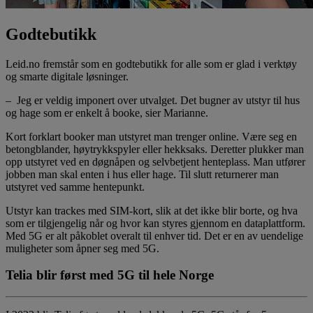
Godtebutikk
Leid.no fremstår som en godtebutikk for alle som er glad i verktøy
og smarte digitale løsninger.
– Jeg er veldig imponert over utvalget. Det bugner av utstyr til hus
og hage som er enkelt å booke, sier Marianne.
Kort forklart booker man utstyret man trenger online. Være seg en
betongblander, høytrykkspyler eller hekksaks. Deretter plukker man
opp utstyret ved en døgnåpen og selvbetjent henteplass. Man utfører
jobben man skal enten i hus eller hage. Til slutt returnerer man
utstyret ved samme hentepunkt.
Utstyr kan trackes med SIM-kort, slik at det ikke blir borte, og hva
som er tilgjengelig når og hvor kan styres gjennom en dataplattform.
Med 5G er alt påkoblet overalt til enhver tid. Det er en av uendelige
muligheter som åpner seg med 5G.
Telia blir først med 5G til hele Norge