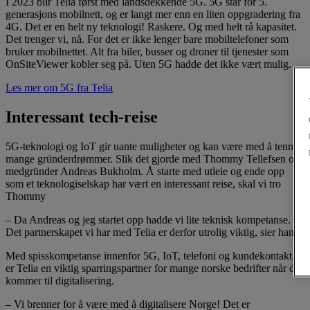
I 2023 blir Telia først med landsdekkende 5G. 5G står for 5.
generasjons mobilnett, og er langt mer enn en liten oppgradering fra
4G. Det er en helt ny teknologi! Raskere. Og med helt rå kapasitet.
Det trenger vi, nå. For det er ikke lenger bare mobiltelefoner som
bruker mobilnettet. Alt fra biler, busser og droner til tjenester som
OnSiteViewer kobler seg på. Uten 5G hadde det ikke vært mulig.
Les mer om 5G fra Telia
Interessant tech-reise
5G-teknologi og IoT gir uante muligheter og kan være med å tenne
mange gründerdrømmer. Slik det gjorde med Thommy Tellefsen og
medgründer Andreas Bukholm. Å starte med utleie og ende opp
som et teknologiselskap har vært en interessant reise, skal vi tro
Thommy
– Da Andreas og jeg startet opp hadde vi lite teknisk kompetanse.
Det partnerskapet vi har med Telia er derfor utrolig viktig, sier han.
Med spisskompetanse innenfor 5G, IoT, telefoni og kundekontakt,
er Telia en viktig sparringspartner for mange norske bedrifter når det
kommer til digitalisering.
– Vi brenner for å være med å digitalisere Norge! Det er