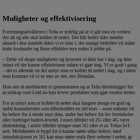
Muligheter og effektivisering
Forretningsutvikleren i Telia er tydelig på at vi går mot en verden
der alt og alle skal kobles til nettet. Det blir heller ikke mindre
aktuelt i den ustabile tiden vi er inne i, der mange bedrifter vil måtte
kutte kostnader og finne effektive nye måter å jobbe på.
– Dette vil skape muligheter og tjenester vi ikke har i dag, og ikke
minst vil det kunne effektivisere måten vi gjør ting. Vi er godt i gang
– det er allerede en del utstyr som er koblet til nettet i dag, og i tiden
som kommer vil vi se mer av det, sier Hemdan.
Hun sier at mobilnettet er grunnsteinen og at Telia tilrettelegger for
at selskap som Leid.no kan levere produkter som gjør verden bedre.
For at utstyr som er koblet til nettet skal fungere trengs en god og
stabil konnektivitet som tilfredsstiller en del krav – noen enheter vil
ha behov for å sende mye data, andre har behov for lav forsinkelse
eller forlenget batteri-levetid. I noen tilfeller vil 2G eller 4G være
tilstrekkelig, i andre tilfeller trenger man 5G eller et av Telias IoT-
nett. Mobilnettet er bygd for å kunne støtte ulike behov, med
introduksjonen av 5G kan man støtte enda flere enheter i nettet, gi