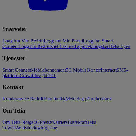
Snarveier
Logg inn Min Bedrift
Logg inn Min Portal
Logg inn Smart
Connect
Logg inn Bedriftsnett
Last ned app
Dekningskart
Telia-byen
Tjenester
Smart Connect
Mobilabonnement
5G Mobilt Kontor
Internett
SMS-
plattform
Crowd Insights
IoT
Kontakt
Kundeservice Bedrift
Finn butikk
Meld deg på nyhetsbrev
Om Telia
Om Telia Norge
5G
Presse
Karriere
Bærekraft
Telia
Towers
Whistleblowing Line