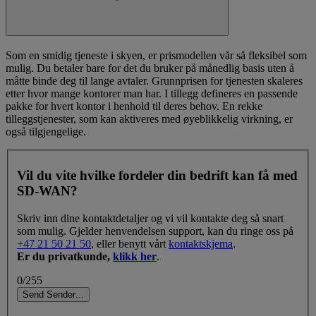
Som en smidig tjeneste i skyen, er prismodellen vår så fleksibel som
mulig. Du betaler bare for det du bruker på månedlig basis uten å
måtte binde deg til lange avtaler. Grunnprisen for tjenesten skaleres
etter hvor mange kontorer man har. I tillegg defineres en passende
pakke for hvert kontor i henhold til deres behov. En rekke
tilleggstjenester, som kan aktiveres med øyeblikkelig virkning, er
også tilgjengelige.
Vil du vite hvilke fordeler din bedrift kan få med
SD-WAN?
Skriv inn dine kontaktdetaljer og vi vil kontakte deg så snart
som mulig. Gjelder henvendelsen support, kan du ringe oss på
+47 21 50 21 50
, eller benytt vårt
kontaktskjema
.
Er du privatkunde,
klikk her
.
0/255
Send
Sender
.
.
.