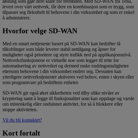
løsning som gjør dere klare for fremtiden. Med SD-WAN fra Telia,
levert over vårt nettverk, får dere en kombinasjon som er trygg, som
tilpasser seg fleksibelt til behovene i din virksomhet og som er enkel
å administrere.
Hvorfor velge SD-WAN
Med en smart nettjeneste basert på SD-WAN kan bedrifter få
tilkoblinger som både leverer stabil nettilgang og åpner for
muligheter også prioritere og styre trafikk ned på applikasjonsnivå.
Nettverksfunksjonene er virtuelle noe som legger til rette for
automatisering av nettverket og dermed raske endringsmuligheter
ettersom behovene i din virksomhet endrer seg. Dessuten kan
ytterligere nettverkstjenester aktiveres ved behov, enten i skyen eller
som programvare på bedriftens enheter.
SD-WAN gir også øket sikkerheten ved tilby ulike nivåer av
kryptering samt å legge til funksjonalitet som kan oppdage og varsle
om mistenkelig eller ondsinnet aktivitet, for så å blokkere eller
stoppe aktiviteten.
Vil du bli kontaktet?
Kort fortalt