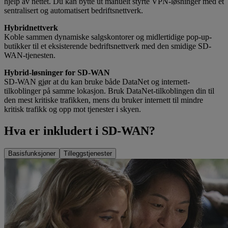
hjelp av nettet. Du kan bytte ut manuelt styrte VPN-løsninger med et
sentralisert og automatisert bedriftsnettverk.
Hybridnettverk
Koble sammen dynamiske salgskontorer og midlertidige pop-up-
butikker til et eksisterende bedriftsnettverk med den smidige SD-
WAN-tjenesten.
Hybrid-løsninger for SD-WAN
SD-WAN gjør at du kan bruke både DataNet og internett-
tilkoblinger på samme lokasjon. Bruk DataNet-tilkoblingen din til
den mest kritiske trafikken, mens du bruker internett til mindre
kritisk trafikk og opp mot tjenester i skyen.
Hva er inkludert i SD-WAN?
Basisfunksjoner
Tilleggstjenester