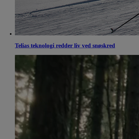
Telias teknologi redder liv ved snøskred