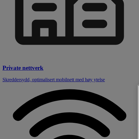
Private nettverk
Skreddersydd, optimalisert mobilnett med høy ytelse