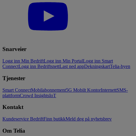
Snarveier
Logg inn Min Bedrift
Logg inn Min Portal
Logg inn Smart
Connect
Logg inn Bedriftsnett
Last ned app
Dekningskart
Telia-byen
Tjenester
Smart Connect
Mobilabonnement
5G Mobilt Kontor
Internett
SMS-
plattform
Crowd Insights
IoT
Kontakt
Kundeservice Bedrift
Finn butikk
Meld deg på nyhetsbrev
Om Telia