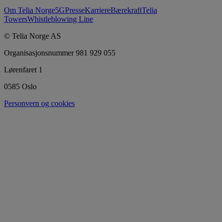
Om Telia Norge
5G
Presse
Karriere
Bærekraft
Telia
Towers
Whistleblowing Line
© Telia Norge AS
Organisasjonsnummer 981 929 055
Lørenfaret 1
0585 Oslo
Personvern og cookies