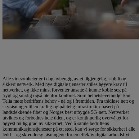
Nettverk
Sikre og tilgjengelige nettverk for bedriften og de ansatte
Alle virksomheter er i dag avhengig av et tilgjengelig, stabilt og
sikkert nettverk. Med nye digitale tjenester stilles høyere krav til
nettverket, og ikke minst forventer ansatte å kunne koble seg på
trygt og smidig også utenfor kontoret. Som helhetsleverandør kan
Telia møte bedriftens behov - nå og i fremtiden. Fra trådløse nett og
skyløsninger til en kraftig og pålitelig infrastruktur basert på
landsdekkende fiber og Norges best utbygde 5G-nett. Nettverket
utvikles og forbedres hele tiden, og er kontinuerlig overvåket for
høyest mulig grad av sikkerhet. Ved å samle bedriftens
kommunikasjonstjenester på ett sted, kan vi sørge for sikkerhet i alle
ledd – og skreddersy løsningene for en effektiv digital arbeidsflyt.