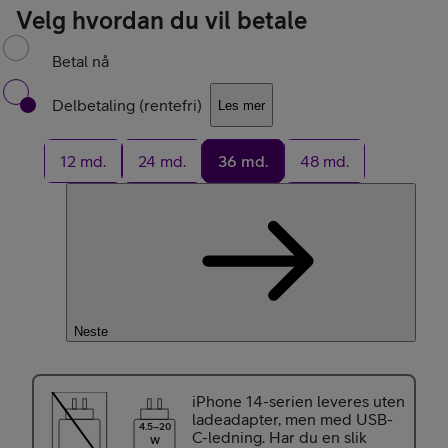
Velg hvordan du vil betale
Betal nå
Delbetaling (rentefri)
Les mer
12 md.
24 md.
36 md.
48 md.
Neste
iPhone 14-serien leveres uten
ladeadapter, men med USB-
4.5–20
C-ledning. Har du en slik
W