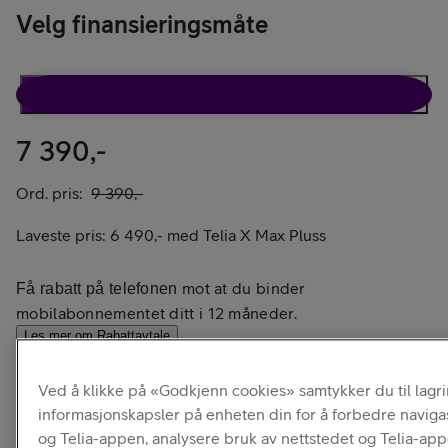
Velg finansieringsmåte
Rabattavtale
Kun telefon
7 390,-
Ord. pris:
9 390,-
Laveste pris:
6 490,-
med
Telia X Max Pluss
mot at du binder
Få rabatt på telefonen
mobilabonnementet ditt i 12 måneder.
Les mer om Rabattavtale
Ved å klikke på «Godkjenn cookies» samtykker du til lagr
informasjonskapsler på enheten din for å forbedre naviga
og Telia-appen, analysere bruk av nettstedet og Telia-ap