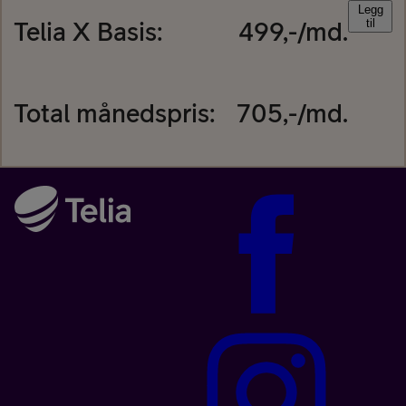
Legg
Telia X Basis
:
499
,-/md.
til
Total månedspris:
705
,-/md.