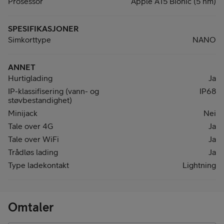
Prosessor
Apple A15 Bionic (5 nm)
SPESIFIKASJONER
Simkorttype
NANO
ANNET
Hurtiglading
Ja
IP-klassifisering (vann- og
IP68
støvbestandighet)
Minijack
Nei
Tale over 4G
Ja
Tale over WiFi
Ja
Trådløs lading
Ja
Type ladekontakt
Lightning
Omtaler