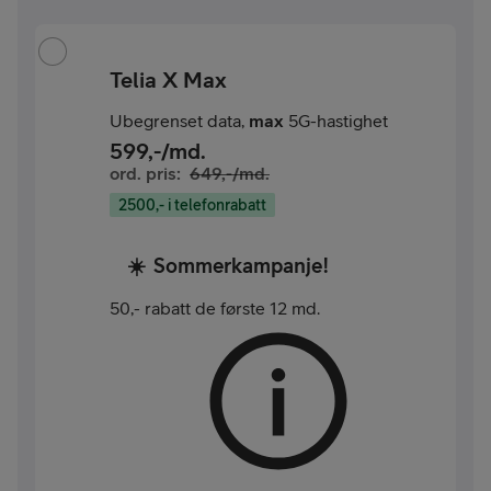
Telia X Max
Ubegrenset data,
max
5G-hastighet
599
,-/md.
ord. pris:
649
,-/md.
2500,- i telefonrabatt
☀️
Sommerkampanje!
50,- rabatt de første 12 md.