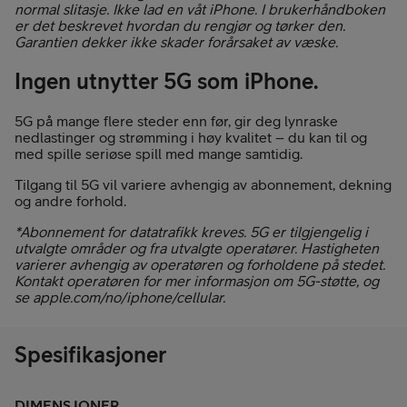
normal slitasje. Ikke lad en våt iPhone. I brukerhåndboken
er det beskrevet hvordan du rengjør og tørker den.
Garantien dekker ikke skader forårsaket av væske.
Ingen utnytter 5G som iPhone.
5G på mange flere steder enn før, gir deg lynraske
nedlastinger og strømming i høy kvalitet – du kan til og
med spille seriøse spill med mange samtidig.
Tilgang til 5G vil variere avhengig av abonnement, dekning
og andre forhold.
*Abonnement for datatrafikk kreves. 5G er tilgjengelig i
utvalgte områder og fra utvalgte operatører. Hastigheten
varierer avhengig av operatøren og forholdene på stedet.
Kontakt operatøren for mer informasjon om 5G-støtte, og
se apple.com/no/iphone/cellular.
Spesifikasjoner
DIMENSJONER