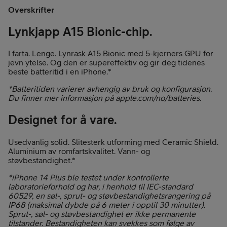
Overskrifter
Lynkjapp A15 Bionic-chip.
I farta. Lenge. Lynrask A15 Bionic med 5-kjerners GPU for
jevn ytelse. Og den er supereffektiv og gir deg tidenes
beste batteritid i en iPhone.*
*Batteritiden varierer avhengig av bruk og konfigurasjon.
Du finner mer informasjon på apple.com/no/batteries.
Designet for å vare.
Usedvanlig solid. Slitesterk utforming med Ceramic Shield.
Aluminium av romfartskvalitet. Vann- og
støvbestandighet.*
*iPhone 14 Plus ble testet under kontrollerte
laboratorieforhold og har, i henhold til IEC-standard
60529, en søl-, sprut- og støvbestandighetsrangering på
IP68 (maksimal dybde på 6 meter i opptil 30 minutter).
Sprut-, søl- og støvbestandighet er ikke permanente
tilstander. Bestandigheten kan svekkes som følge av