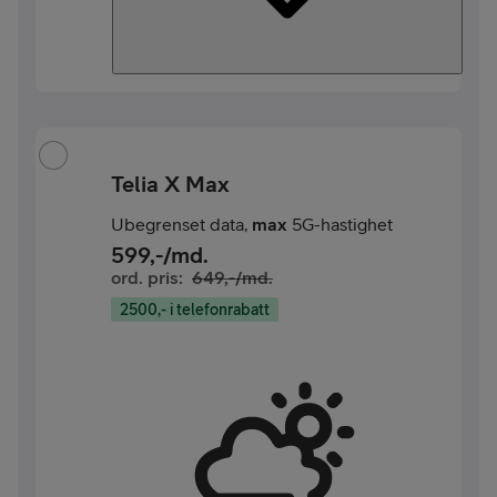
Telia X Max
Ubegrenset data,
max
5G-hastighet
599
,-/md.
ord. pris:
649
,-/md.
2500,- i telefonrabatt