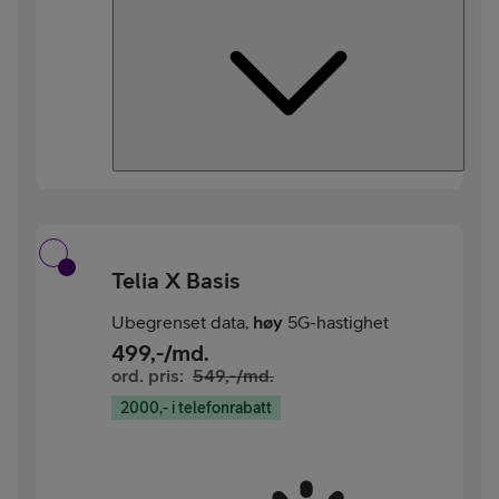
Telia X Basis
Ubegrenset data,
høy
5G-hastighet
499
,-/md.
ord. pris:
549
,-/md.
2000,- i telefonrabatt