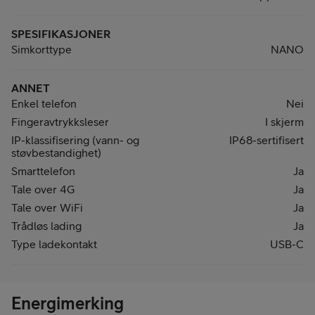
SPESIFIKASJONER
Simkorttype
NANO
ANNET
Enkel telefon
Nei
Fingeravtrykksleser
I skjerm
IP-klassifisering (vann- og
IP68-sertifisert
støvbestandighet)
Smarttelefon
Ja
Tale over 4G
Ja
Tale over WiFi
Ja
Trådløs lading
Ja
Type ladekontakt
USB-C
Energimerking