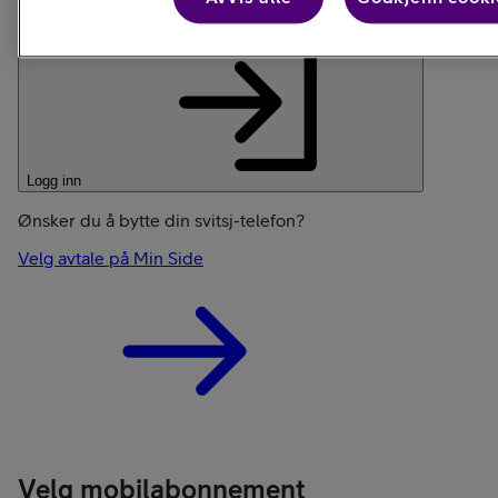
Logg inn
Ønsker du å bytte din svitsj-telefon?
Velg avtale på Min Side
Velg mobilabonnement