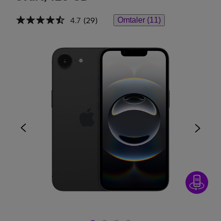
4.7
(29)
Omtaler (11)