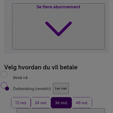
Se flere abonnement
Velg hvordan du vil betale
Betal nå
Delbetaling (rentefri)
Les mer
12 md.
24 md.
36 md.
48 md.