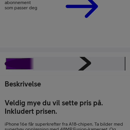
abonnement
som passer deg
Beskrivelse
Spesifikasjoner
Energimerking
Omtaler
Beskrivelse
Veldig mye du vil sette pris på.
Inkludert prisen.
iPhone 16e får superkrefter fra A18-chipen. Ta bilder med
superhøy oppløsning med 48MP Fusion-kameraet. Og