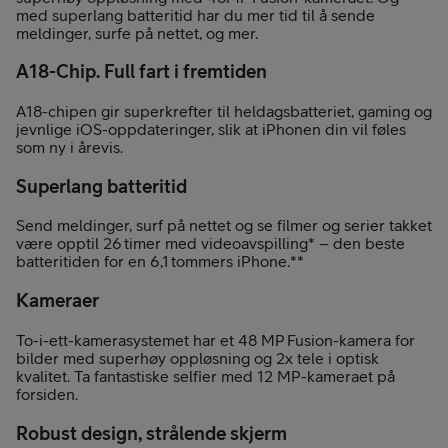
med superlang batteritid har du mer tid til å sende
meldinger, surfe på nettet, og mer.
A18-Chip. Full fart i fremtiden
A18-chipen gir superkrefter til heldagsbatteriet, gaming og
jevnlige iOS-oppdateringer, slik at iPhonen din vil føles
som ny i årevis.
Superlang batteritid
Send meldinger, surf på nettet og se filmer og serier takket
være opptil 26 timer med videoavspilling* – den beste
batteritiden for en 6,1 tommers iPhone.**
Kameraer
To-i-ett-kamerasystemet har et 48 MP Fusion-kamera for
bilder med superhøy oppløsning og 2x tele i optisk
kvalitet. Ta fantastiske selfier med 12 MP-kameraet på
forsiden.
Robust design, strålende skjerm