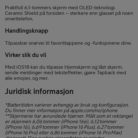
Praktfull 6,1-tommers skjerm med OLED-teknologi.
Ceramic Shield på forsiden – sterkere enn glasset på noen
smarttelefon.
Handlingsknapp
Tilpassbar snarvei til favorittappene og -funksjonene dine.
Virker slik du vil
Med iOS18 kan du tilpasse Hjemskjerm og låst skjerm,
sende meldinger med teksteffekter, gjøre Tapback med
alle emojier, og mer.
Juridisk informasjon
*
Batteritiden varierer avhengig av bruk og konfigurasjon.
Du finner mer informasjon på apple.com/no/iphone.
**
Skjermene har avrundede hjørner. Målt som et rektangel
er skjermen 6,06 tommer (iPhone 16e), 6,12 tommer
(iPhone 16), 6,69 tommer (iPhone 16 Plus), 6,27 tommer
(iPhone 16 Pro) eller 6,86 tommer (iPhone 16 Pro Max)