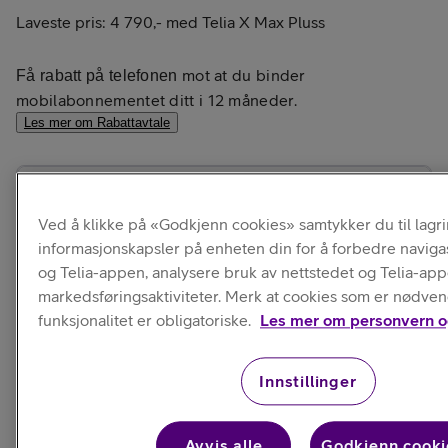
Laveste pris:
4 790,-
med
Telia X Max Pluss
mot at du binder
Få rabatt på telefonen
mobilabonnementet ditt i 12 måneder.
Les mer om Rabattavtale
Ved å klikke på «Godkjenn cookies» samtykker du til lagr
Aktuelle
informasjonskapsler på enheten din for å forbedre naviga
kampanjer
og Telia-appen, analysere bruk av nettstedet og Telia-ap
markedsføringsaktiviteter. Merk at cookies som er nødven
funksjonalitet er obligatoriske.
Les mer om personvern o
Innstillinger
Allerede kunde?
Logg inn for å se hvilke fordeler og rabatter du kan få.
Avvis alle
Godkjenn cooki