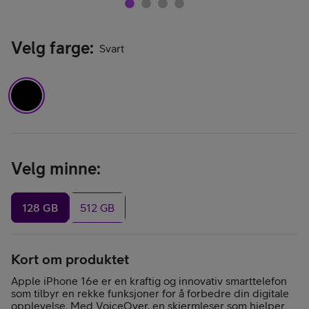
Velg farge
:
Svart
Velg minne
:
128 GB
512 GB
Kort om produktet
Apple iPhone 16e er en kraftig og innovativ smarttelefon
som tilbyr en rekke funksjoner for å forbedre din digitale
opplevelse. Med VoiceOver, en skjermleser som hjelper