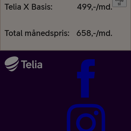
Telia X Basis
:
499
,-/md.
til
Total månedspris:
658
,-/md.