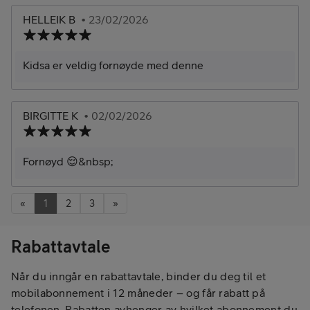
HELLEIK B
• 23/02/2026
Kidsa er veldig fornøyde med denne
BIRGITTE K
• 02/02/2026
Fornøyd 😌&nbsp;
«
1
2
3
»
Rabattavtale
Når du inngår en rabattavtale, binder du deg til et
mobilabonnement i 12 måneder – og får rabatt på
telefonen. Rabatten avhenger av hvilket abonnement du