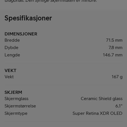
diagonalt. Den synlige skjermflaten er mindre.
Spesifikasjoner
DIMENSJONER
Bredde
71.5 mm
Dybde
7,8 mm
Lengde
146.7 mm
VEKT
Vekt
167 g
SKJERM
Skjermglass
Ceramic Shield glass
Skjermstørrelse
6,1"
Skjermtype
Super Retina XDR OLED