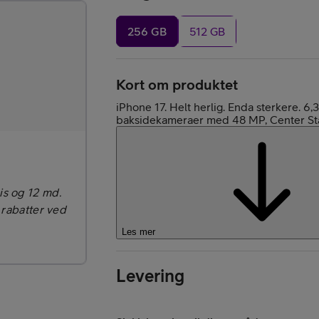
256 GB
512 GB
Kort om produktet
Kjøp Google Pixe
iPhone 17. Helt herlig. Enda sterkere. 
baksidekameraer med 48 MP, Center Sta
is og 12 md.
 rabatter ved
Kjøp Like Fin mo
Les mer
Levering