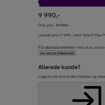
Rabattavtale
9 990,-
Ord. pris:
11 990,-
Laveste pris:
9 090,-
med
Telia X Max P
mot at du binde
Få rabatt på telefonen
Les mer om Rabattavtale
Allerede kunde?
Logg inn for å se hvilke fordeler og raba