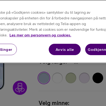
2.000,- rabatt med Telia X Basis
Kjøp iPhone
ikke på «Godkjenn cookies» samtykker du til lagring av
Apple
jonskapsler på enheten din for å forbedre navigasjonen på nett
iPhone 17
pen, analysere bruk av nettstedet og Telia-appen og
ringsaktiviteter. Merk at cookies som er nødvendige for funksjo
Duggblå, 256 
iske.
Les mer om personvern og cookies.
4.8
(64)
Omtaler (2
llinger
Avvis alle
Godkjenn
Kjøp AirPods
Velg farge
:
Duggblå
Kjøp Samsung G
Velg minne
: