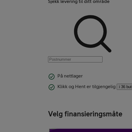
Sjekk levering til ditt område
Kampanjer
Mobil med abon
På nettlager
Klikk og Hent er tilgjengelig
i 36 bu
Velg finansieringsmåte
Mobilforsikring