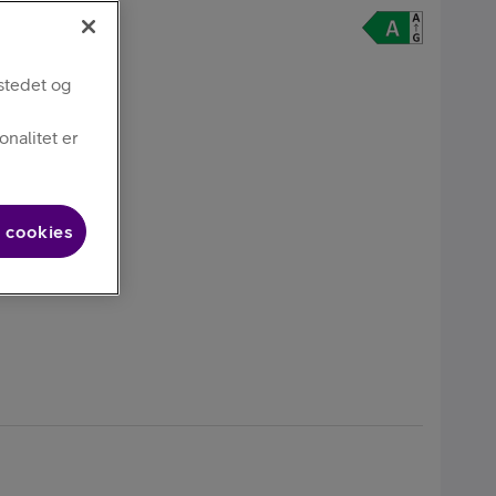
stedet og
nalitet er
GB
0)
 cookies
alaxy