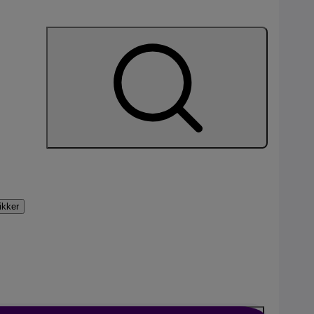
nement
tikker