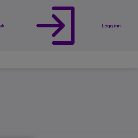
øk
Logg inn
rveier