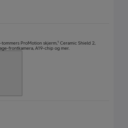
l
6,3-tommers ProMotion skjerm,¹ Ceramic Shield 2,
ge-frontkamera, A19-chip og mer.
bil