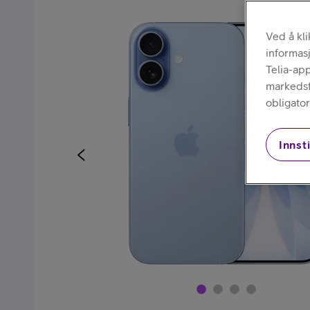
Kjøp mobiltelefon
Ved å kl
informas
Telia-ap
markedsfø
obligator
Innsti
Kjøp smartklokke
Kjøp nettbrett