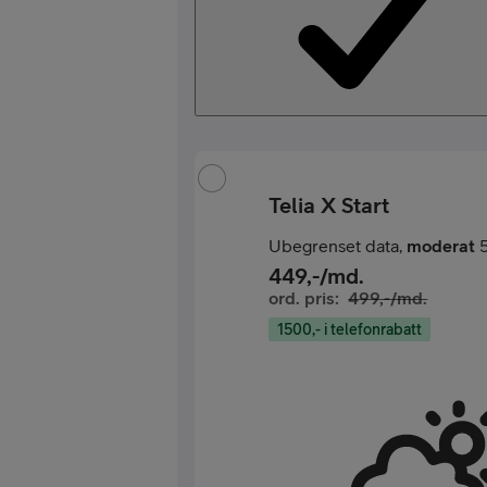
Telia X Start
Ubegrenset data,
moderat
5
449
,-/md.
ord. pris:
499
,-/md.
1500,- i telefonrabatt