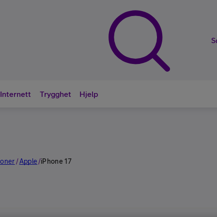
S
Internett
Trygghet
Hjelp
Nyttige sna
foner
Apple
/
/
iPhone 17