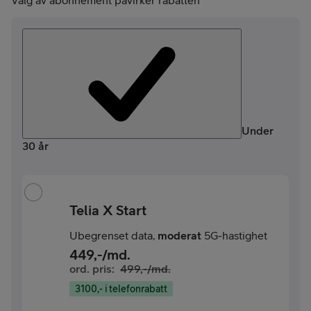
Valg av abonnement påvirker rabatten
Under
30 år
Telia X Start
Ubegrenset data,
moderat
5G-hastighet
449
,-/md.
ord. pris:
499
,-/md.
3100,- i telefonrabatt