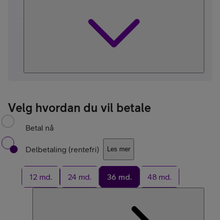
Velg hvordan du vil betale
Betal nå
Delbetaling (rentefri)
Les mer
12 md.
24 md.
36 md.
48 md.