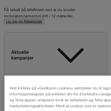
mot at du binder
Få rabatt på telefonen
mobilabonnementet ditt i 12 måneder.
Les mer om Rabattavtale
Aktuelle
kampanjer
Ved å klikke på «Godkjenn cookies» samtykker du til lagr
Allerede kunde?
informasjonskapsler på enheten din for å forbedre naviga
Logg inn for å se hvilke fordeler og rabatter du kan få.
og Telia-appen, analysere bruk av nettstedet og Telia-ap
markedsføringsaktiviteter. Merk at cookies som er nødven