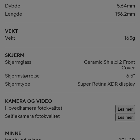
Dybde
5,64mm
Lengde
156,2mm
VEKT
Vekt
165g
SKJERM
Skjermglass
Ceramic Shield 2 Front
Cover
Skjermstørrelse
6,5"
Skjermtype
Super Retina XDR display
KAMERA OG VIDEO
Hovedkamera fotokvalitet
Les mer
Selfiekamera fotokvalitet
Les mer
MINNE