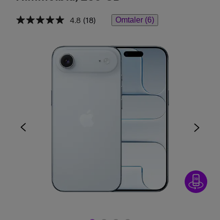
4.8
(18)
Omtaler (6)