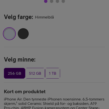
Velg farge
:
Himmelblå
Velg minne
:
256 GB
512 GB
1 TB
Kort om produktet
iPhone Air. Den tynneste iPhonen noensinne. 6,5-tommers
skjerm,¹ solid Ceramic Shield på for- og baksiden, A19
Pro-chip, 48MP Fusion-kamerasystem og Center Stage-