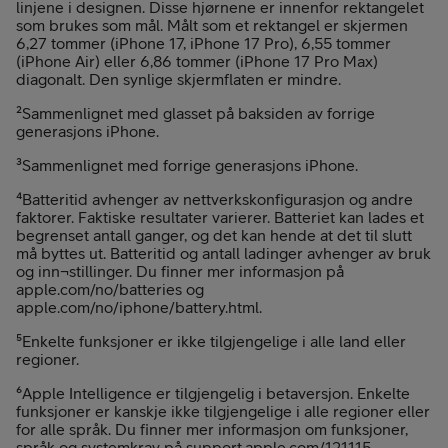
linjene i designen. Disse hjørnene er innenfor rektangelet
som brukes som mål. Målt som et rektangel er skjermen
6,27 tommer (iPhone 17, iPhone 17 Pro), 6,55 tommer
(iPhone Air) eller 6,86 tommer (iPhone 17 Pro Max)
diagonalt. Den synlige skjermflaten er mindre.
²Sammenlignet med glasset på baksiden av forrige
generasjons iPhone.
³Sammenlignet med forrige generasjons iPhone.
⁴Batteritid avhenger av nettverkskonfigurasjon og andre
faktorer. Faktiske resultater varierer. Batteriet kan lades et
begrenset antall ganger, og det kan hende at det til slutt
må byttes ut. Batteritid og antall ladinger avhenger av bruk
og inn¬stillinger. Du finner mer informasjon på
apple.com/no/batteries og
apple.com/no/iphone/battery.html.
⁵Enkelte funksjoner er ikke tilgjengelige i alle land eller
regioner.
⁶Apple Intelligence er tilgjengelig i betaversjon. Enkelte
funksjoner er kanskje ikke tilgjengelige i alle regioner eller
for alle språk. Du finner mer informasjon om funksjoner,
språk og systemkrav på support.apple.com/121115.