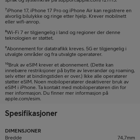
⁷iPhone 17, iPhone 17 Pro og iPhone Air kan registrere en
alvorlig bilulykke og ringe etter hjelp. Krever mobilnett
eller wifi-anrop.
⁸Wi-Fi 7 er tilgjengelig i land og regioner der denne
teknologien er støttet.
⁹Abonnement for datatrafikk kreves. 5G er tilgjengelig i
utvalgte områder og fra utvalgte operatører.
¹⁰Bruk av eSIM krever et abonnement. (Dette kan
innebære restriksjoner på bytte av leverandør og roaming,
selv etter at bindingstiden er over.) Ikke alle operatører
støtter eSIM. Noen mobiloperatører deaktiverer bruk av
eSIM i iPhone. Ta kontakt med mobiloperatøren din for
mer informasjon. Du finner mer informasjon på
apple.com/esim.
Spesifikasjoner
DIMENSJONER
Bredde
74,7mm