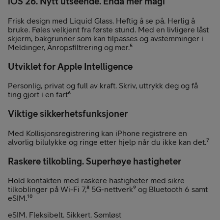
iOS 26. Nytt utseende. Enda mer magi
Frisk design med Liquid Glass. Heftig å se på. Herlig å
bruke. Føles velkjent fra første stund. Med en livligere låst
skjerm, bakgrunner som kan tilpasses og avstemminger i
Meldinger, Anropsfiltrering og mer.⁵
Utviklet for Apple Intelligence
Personlig, privat og full av kraft. Skriv, uttrykk deg og få
ting gjort i en fart⁶
Viktige sikkerhetsfunksjoner
Med Kollisjonsregistrering kan iPhone registrere en
alvorlig bilulykke og ringe etter hjelp når du ikke kan det.⁷
Raskere tilkobling. Superhøye hastigheter
Hold kontakten med raskere hastigheter med sikre
tilkoblinger på Wi-Fi 7,⁸ 5G-nettverk⁹ og Bluetooth 6 samt
eSIM.¹⁰
eSIM. Fleksibelt. Sikkert. Sømløst