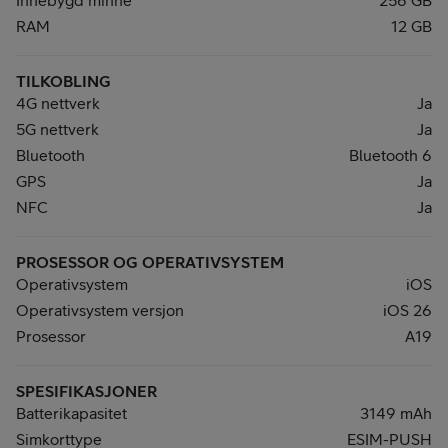
Innebygd minne
256 GB
RAM
12 GB
TILKOBLING
4G nettverk
Ja
5G nettverk
Ja
Bluetooth
Bluetooth 6
GPS
Ja
NFC
Ja
PROSESSOR OG OPERATIVSYSTEM
Operativsystem
iOS
Operativsystem versjon
iOS 26
Prosessor
A19
SPESIFIKASJONER
Batterikapasitet
3149 mAh
Simkorttype
ESIM-PUSH