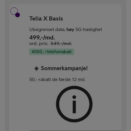
Telia X Basis
Ubegrenset data,
høy
5G-hastighet
499
,-/md.
ord. pris:
549
,-/md.
4000,- i telefonrabatt
☀️
Sommerkampanje!
50,- rabatt de første 12 md.