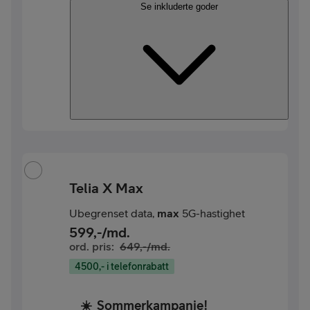
Se inkluderte goder
Telia X Max
Ubegrenset data,
max
5G-hastighet
599
,-/md.
ord. pris:
649
,-/md.
4500,- i telefonrabatt
☀️
Sommerkampanje!