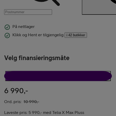
På nettlager
Klikk og Hent er tilgjengelig
i 42 butikker
Velg finansieringsmåte
Rabattavtale
Kun telefon
6 990,-
Ord. pris:
10 990,-
Laveste pris:
5 990,-
med
Telia X Max Pluss