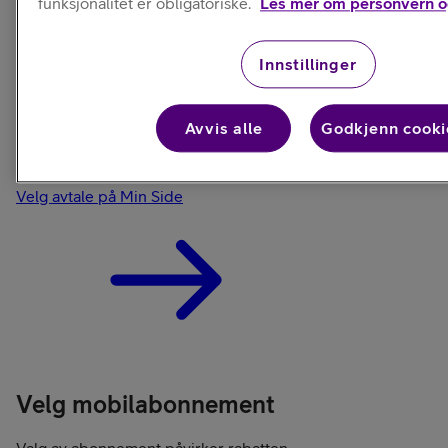
funksjonalitet er obligatoriske.
Les mer om personvern o
Innstillinger
Avvis alle
Godkjenn cooki
Logg inn
Ønsker du å bytte din svitsj-telefon?
Velg avtale på Min Side
Velg mobilabonnement