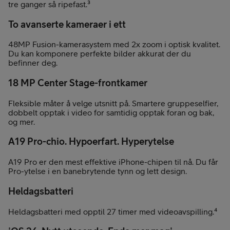
tre ganger så ripefast.³
To avanserte kameraer i ett
48MP Fusion-kamerasystem med 2x zoom i optisk kvalitet.
Du kan komponere perfekte bilder akkurat der du
befinner deg.
18 MP Center Stage-frontkamer
Fleksible måter å velge utsnitt på. Smartere gruppeselfier,
dobbelt opptak i video for samtidig opptak foran og bak,
og mer.
A19 Pro-chio. Hypoerfart. Hyperytelse
A19 Pro er den mest effektive iPhone-chipen til nå. Du får
Pro-ytelse i en banebrytende tynn og lett design.
Heldagsbatteri
Heldagsbatteri med opptil 27 timer med videoavspilling.⁴