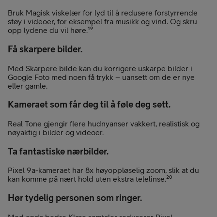
Bruk Magisk viskelær for lyd til å redusere forstyrrende
støy i videoer, for eksempel fra musikk og vind. Og skru
opp lydene du vil høre.¹⁹
Få skarpere bilder.
Med Skarpere bilde kan du korrigere uskarpe bilder i
Google Foto med noen få trykk – uansett om de er nye
eller gamle.
Kameraet som får deg til å føle deg sett.
Real Tone gjengir flere hudnyanser vakkert, realistisk og
nøyaktig i bilder og videoer.
Ta fantastiske nærbilder.
Pixel 9a-kameraet har 8x høyoppløselig zoom, slik at du
kan komme på nært hold uten ekstra telelinse.²⁰
Hør tydelig personen som ringer.
Med enda bedre Klare samtaler reduserer Pixel