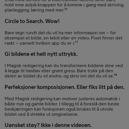
hold inne av/på-knappen for å komme i gang med skriving,
planlegging, læring med mer.¹⁶
Circle to Search. Wow!
Bare tegn rundt det du vil ha mer informasjon om – for
eksempel et bilde, en tekst eller en video. Pixel finner det
raskt – uansett hvilken app du er i.¹⁷
Gi bildene et helt nytt uttrykk.
I Magisk redigering kan du transformere bildene dine ved
å legge til høstløv eller grønt gress. Bare trykk på den
delen av bildet du vil endre, og skriv inn det du vil se.¹⁸
Perfeksjoner komposisjonen. Eller fiks litt på den.
Med Magisk redigering kan motiver justeres automatisk i
både nye og gamle bilder. I tillegg til å foreslå den beste
beskjæringen kan funksjonen også brukes til å utvide
bildet ved å strekke ut omgivelsene.
Uønsket støy? Ikke i denne videoen.