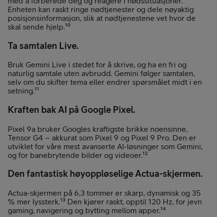
med å forberede deg og reagere i nødssituasjoner.
Enheten kan raskt ringe nødtjenester og dele nøyaktig
posisjonsinformasjon, slik at nødtjenestene vet hvor de
skal sende hjelp.¹⁰
Ta samtalen Live.
Bruk Gemini Live i stedet for å skrive, og ha en fri og
naturlig samtale uten avbrudd. Gemini følger samtalen,
selv om du skifter tema eller endrer spørsmålet midt i en
setning.¹¹
Kraften bak AI på Google Pixel.
Pixel 9a bruker Googles kraftigste brikke noensinne,
Tensor G4 – akkurat som Pixel 9 og Pixel 9 Pro. Den er
utviklet for våre mest avanserte AI-løsninger som Gemini,
og for banebrytende bilder og videoer.¹²
Den fantastisk høyoppløselige Actua-skjermen.
Actua-skjermen på 6,3 tommer er skarp, dynamisk og 35
% mer lyssterk.¹³ Den kjører raskt, opptil 120 Hz, for jevn
gaming, navigering og bytting mellom apper.¹⁴