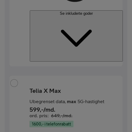
Se inkluderte goder
Telia X Max
Ubegrenset data,
max
5G-hastighet
599
,-/md.
ord. pris:
649
,-/md.
1600,- i telefonrabatt