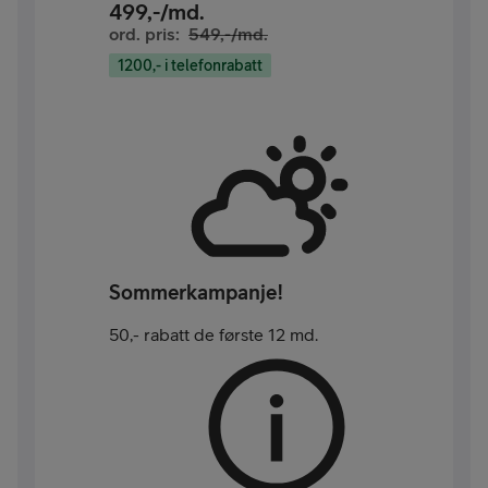
499
,-/md.
ord. pris:
549
,-/md.
1200,- i telefonrabatt
Sommerkampanje!
50,- rabatt de første 12 md.