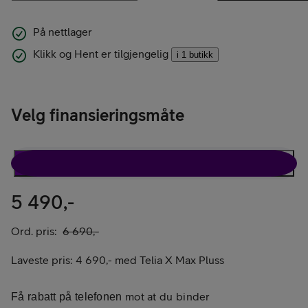
På nettlager
Klikk og Hent er tilgjengelig
i 1 butikk
Velg finansieringsmåte
Rabattavtale
Kun telefon
5 490,-
Ord. pris:
6 690,-
Laveste pris:
4 690,-
med
Telia X Max Pluss
mot at du binder
Få rabatt på telefonen