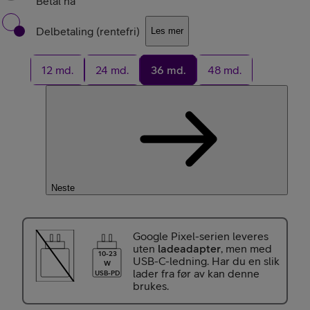
Betal nå
Delbetaling (rentefri)
Les mer
12 md.
24 md.
36 md.
48 md.
Neste
Google Pixel-serien leveres
uten
ladeadapter
, men med
10-23
USB-C-ledning. Har du en slik
W
lader fra før av kan denne
USB-PD
brukes.