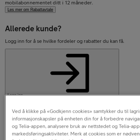
mobilabonnementet ditt i 12 måneder.
Les mer om Rabattavtale
Allerede kunde?
Logg inn for å se hvilke fordeler og rabatter du kan få.
Logg inn
Ønsker du å bytte din svitsj-telefon?
Ved å klikke på «Godkjenn cookies» samtykker du til lagr
Velg avtale på Min Side
informasjonskapsler på enheten din for å forbedre naviga
og Telia-appen, analysere bruk av nettstedet og Telia-ap
markedsføringsaktiviteter. Merk at cookies som er nødven