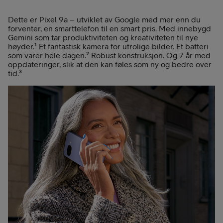
Dette er Pixel 9a – utviklet av Google med mer enn du
forventer, en smarttelefon til en smart pris. Med innebygd
Gemini som tar produktiviteten og kreativiteten til nye
høyder.¹ Et fantastisk kamera for utrolige bilder. Et batteri
som varer hele dagen.² Robust konstruksjon. Og 7 år med
oppdateringer, slik at den kan føles som ny og bedre over
tid.³