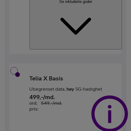
Se inkluderte goder
Telia X Basis
Ubegrenset data,
høy
5G-hastighet
499
,-/md.
ord.
549
,-/md.
pris: