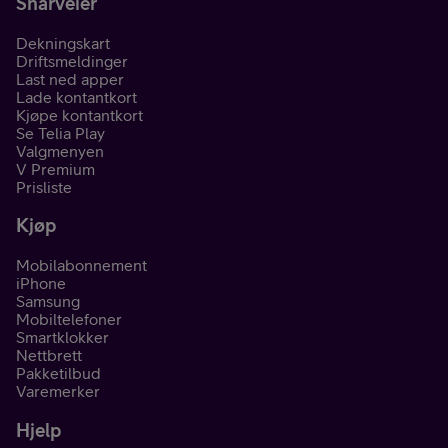
Snarveier
Dekningskart
Driftsmeldinger
Last ned apper
Lade kontantkort
Kjøpe kontantkort
Se Telia Play
Valgmenyen
V Premium
Prisliste
Kjøp
Mobilabonnement
iPhone
Samsung
Mobiltelefoner
Smartklokker
Nettbrett
Pakketilbud
Varemerker
Hjelp