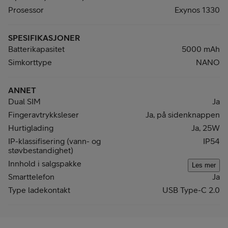
Prosessor
Exynos 1330
SPESIFIKASJONER
Batterikapasitet
5000 mAh
Simkorttype
NANO
ANNET
Dual SIM
Ja
Fingeravtrykksleser
Ja, på sidenknappen
Hurtiglading
Ja, 25W
IP-klassifisering (vann- og
IP54
støvbestandighet)
Innhold i salgspakke
Les mer
Smarttelefon
Ja
Type ladekontakt
USB Type-C 2.0