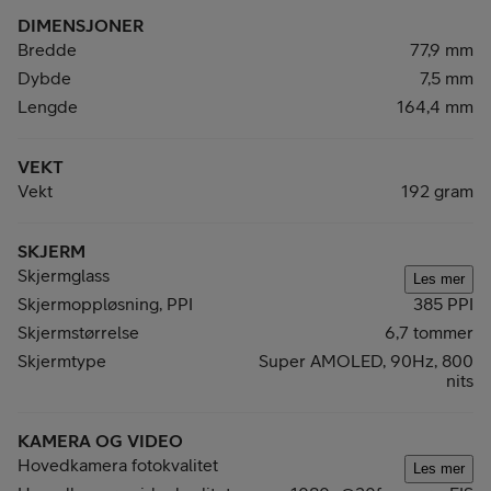
DIMENSJONER
Bredde
77,9 mm
Dybde
7,5 mm
Lengde
164,4 mm
VEKT
Vekt
192 gram
SKJERM
Skjermglass
Les mer
Skjermoppløsning, PPI
385 PPI
Skjermstørrelse
6,7 tommer
Skjermtype
Super AMOLED, 90Hz, 800
nits
KAMERA OG VIDEO
Hovedkamera fotokvalitet
Les mer