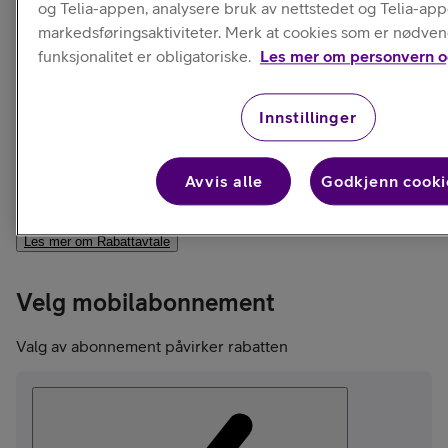
og Telia-appen, analysere bruk av nettstedet og Telia-ap
markedsføringsaktiviteter. Merk at cookies som er nødven
Rabattavtale
Kun telefon
funksjonalitet er obligatoriske.
Les mer om personvern o
990,-
Innstillinger
Ord. pris:
2 990,-
Avvis alle
Godkjenn cooki
mot at du binder
Få rabatt på telefonen
mobilabonnementet ditt i 12 måneder.
Les mer om Rabattavtale
Velg mobilabonnement
Valg av abonnement påvirker rabatten