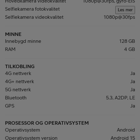
Hovedkamera videokvalitet
1080p@30fps, gyro-EIS
Selfiekamera fotokvalitet
Les mer
Selfiekamera videokvalitet
1080p@30fps
MINNE
Innebygd minne
128 GB
RAM
4 GB
TILKOBLING
4G nettverk
Ja
4G+ nettverk
Ja
5G nettverk
Ja
Bluetooth
5.3, A2DP, LE
GPS
Ja
PROSESSOR OG OPERATIVSYSTEM
Operativsystem
Android
Operativsystem versjon
Android 15