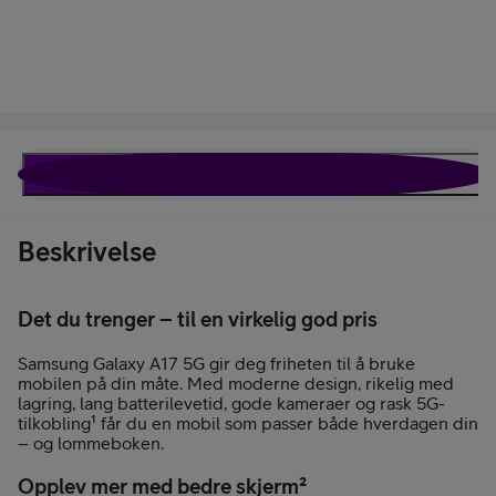
Beskrivelse
Spesifikasjoner
Omtaler
Rabattavtale
Beskrivelse
Det du trenger – til en virkelig god pris
Samsung Galaxy A17 5G gir deg friheten til å bruke
mobilen på din måte. Med moderne design, rikelig med
lagring, lang batterilevetid, gode kameraer og rask 5G-
tilkobling¹ får du en mobil som passer både hverdagen din
– og lommeboken.
Opplev mer med bedre skjerm²