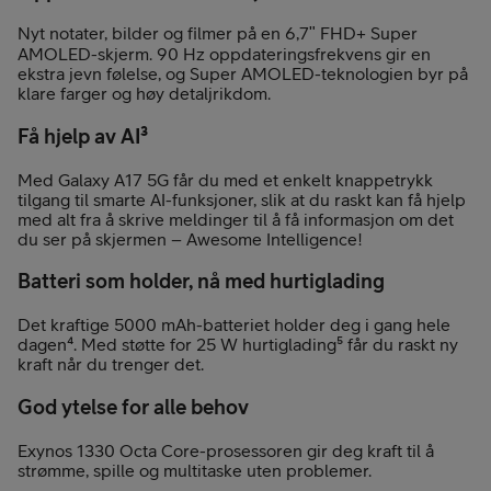
Nyt notater, bilder og filmer på en 6,7ʺ FHD+ Super
AMOLED-skjerm. 90 Hz oppdateringsfrekvens gir en
ekstra jevn følelse, og Super AMOLED-teknologien byr på
klare farger og høy detaljrikdom.
Få hjelp av AI³
Med Galaxy A17 5G får du med et enkelt knappetrykk
tilgang til smarte AI-funksjoner, slik at du raskt kan få hjelp
med alt fra å skrive meldinger til å få informasjon om det
du ser på skjermen – Awesome Intelligence!
Batteri som holder, nå med hurtiglading
Det kraftige 5000 mAh-batteriet holder deg i gang hele
dagen⁴. Med støtte for 25 W hurtiglading⁵ får du raskt ny
kraft når du trenger det.
God ytelse for alle behov
Exynos 1330 Octa Core-prosessoren gir deg kraft til å
strømme, spille og multitaske uten problemer.