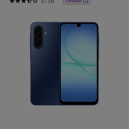
3.7
(3)
Omtaler (1)