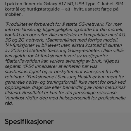
I pakken finner du Galaxy A17 5G, USB Type-C-kabel, SIM-
kortnål og hurtigstartguide – alt i hvitt, uansett farge på
mobilen.
¹Produktet er forberedt for å støtte 5G-nettverk. For mer
info om lansering, tilgjengelighet og støtte for din modell,
kontakt din operatør. Alle modeller er kompatible med 4G,
3G og 2G-nettverk. ²Sammenliknet med forrige modell.
³AI-funksjoner vil bli levert uten ekstra kostnad til slutten
av 2025 på støttede Samsung Galaxy-enheter. Ulike vilkår
kan gjelde for AI-funksjoner levert av tredjeparter.
⁴Batterilevetiden kan variere avhengig av bruk. ⁵Kjøpes
separat. ⁶IP54 innebærer at enheten har viss
støvbestandighet og er beskyttet mot vannsprut fra alle
retninger. ⁷Funksjonene i Samsung Health er kun ment for
generelle helse- og treningsformål. Ikke ment for bruk ved
oppdagelse, diagnose eller behandling av noen medisinsk
tilstand. Resultatet er kun for din personlige referanse.
Vennligst rådfør deg med helsepersonell for profesjonelle
råd.
Spesifikasjoner