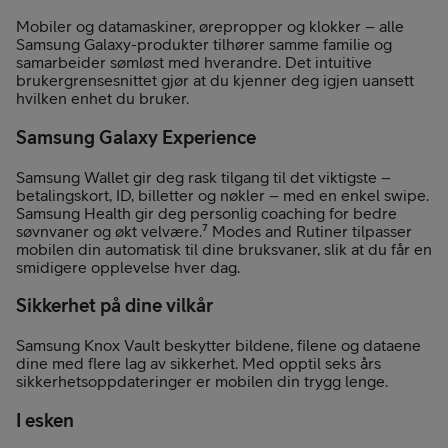
Mobiler og datamaskiner, ørepropper og klokker – alle
Samsung Galaxy-produkter tilhører samme familie og
samarbeider sømløst med hverandre. Det intuitive
brukergrensesnittet gjør at du kjenner deg igjen uansett
hvilken enhet du bruker.
Samsung Galaxy Experience
Samsung Wallet gir deg rask tilgang til det viktigste –
betalingskort, ID, billetter og nøkler – med en enkel swipe.
Samsung Health gir deg personlig coaching for bedre
søvnvaner og økt velvære.⁷ Modes and Rutiner tilpasser
mobilen din automatisk til dine bruksvaner, slik at du får en
smidigere opplevelse hver dag.
Sikkerhet på dine vilkår
Samsung Knox Vault beskytter bildene, filene og dataene
dine med flere lag av sikkerhet. Med opptil seks års
sikkerhetsoppdateringer er mobilen din trygg lenge.
I esken