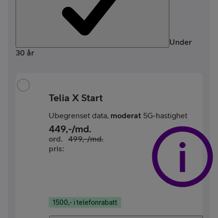
Under
30 år
Telia X Start
Ubegrenset data,
moderat
5G-hastighet
449
,-/md.
ord.
499
,-/md.
pris:
1500,- i telefonrabatt