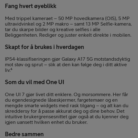
Fang hvert øyeblikk
Med trippel­ kameraet – 50 MP hovedkamera (OIS), 5 MP
ultravidvinkel og 2 MP makro – samt 13 MP Selfie-kamera,
tar du skarpe bilder og kreative selfies i alle
Beliggenheten. Rediger og juster enkelt direkte i mobilen.
Skapt for å brukes i hverdagen
IP54-klassifiseringen gjør Galaxy A17 5G motstandsdyktig
mot støv og sprut – slik at den kan følge deg i ditt aktive
liv.⁶
Som du vil med One UI
One UI 7 gjør livet ditt enklere. Og morsommere. Her får
du egendesignede låseskjermer, fargetemaer og en
mengde smarte widgets med rask tilgang – og alt kan du
skreddersy for å passe akkurat deg og dine behov. Det
intuitive brukergrensesnittet gjør også at du kjenner deg
igjen uansett hvilken enhet du bruker.
Bedre sammen