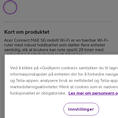
Kort om produktet
Acer Connect M6E 5G mobilt Wi-Fi er en bærbar Wi-Fi-
ruter med robust holdbarhet som støtter flere enheter
samtidig, slik at brukere kan nyte opptil 28 timer med
uavbrutt høyhastighets Internett-tilkobling.
Ved å klikke på «Godkjenn cookies» samtykker du til lagr
informasjonskapsler på enheten din for å forbedre naviga
og Telia-appen, analysere bruk av nettstedet og Telia-ap
markedsføringsaktiviteter. Merk at cookies som er nødven
funksjonalitet er obligatoriske.
Les mer om personvern o
Les mer
Innstillinger
Levering