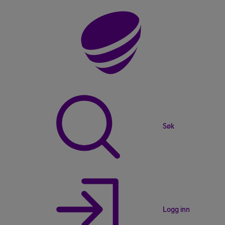
Søk
Logg inn