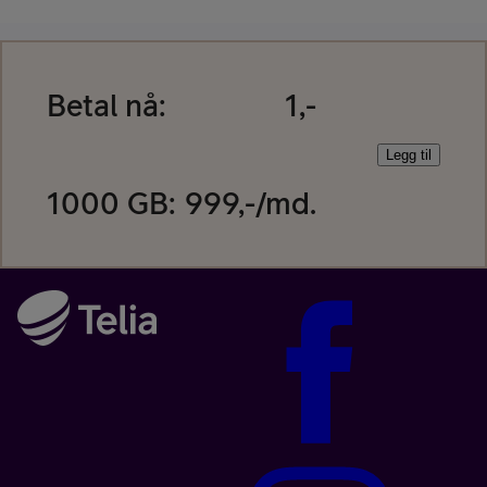
Betal nå:
1,-
Legg til
1000 GB
:
999
,-/md.