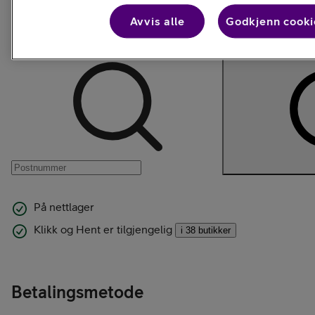
Avvis alle
Godkjenn cooki
Sjekk levering til ditt område
På nettlager
Klikk og Hent er tilgjengelig
i 38 butikker
Betalingsmetode