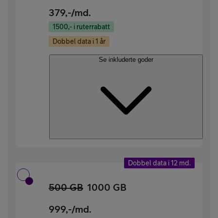
379
,-/md.
1500,- i ruterrabatt
Dobbel data i 1 år
Se inkluderte goder
Dobbel data i 12 md.
500 GB
1000 GB
999
,-/md.