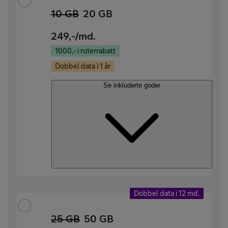
10 GB
20 GB
249
,-/md.
1000,- i ruterrabatt
Dobbel data i 1 år
Se inkluderte goder
Dobbel data i 12 md.
25 GB
50 GB