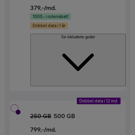
379
,-/md.
1000,- i ruterrabatt
Dobbel data i 1 år
Se inkluderte goder
Dobbel data i 12 md.
250 GB
500 GB
799
,-/md.