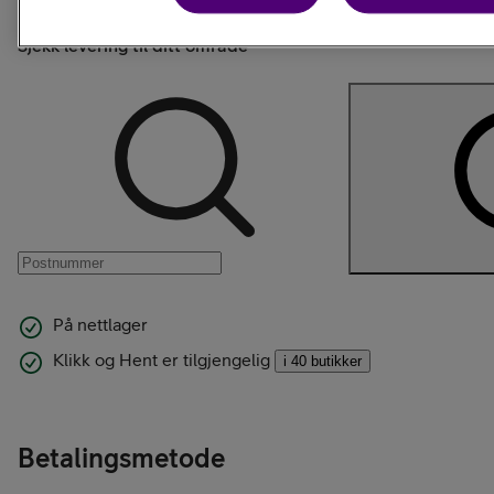
Sjekk levering til ditt område
På nettlager
Klikk og Hent er tilgjengelig
i 40 butikker
Betalingsmetode