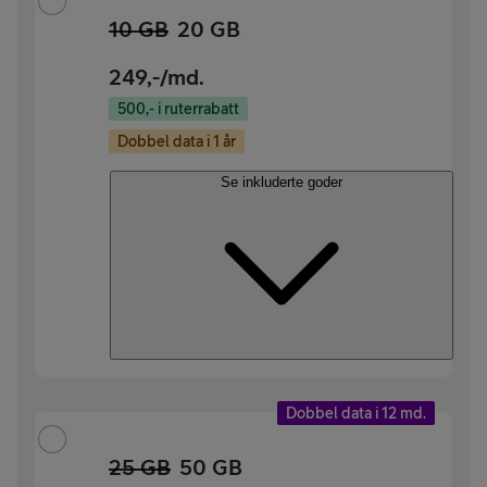
10 GB
20 GB
249
,-/md.
500,- i ruterrabatt
Dobbel data i 1 år
Se inkluderte goder
Dobbel data i 12 md.
25 GB
50 GB