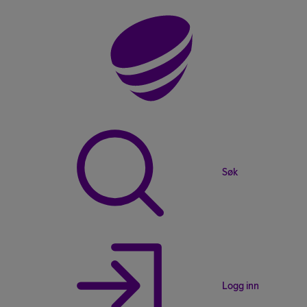
Søk
Logg inn