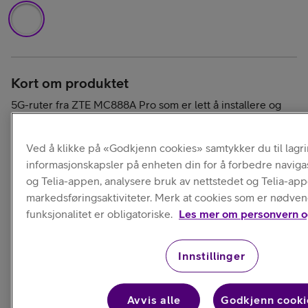
Kort om produktet
5G-ruter fra ZTE MC888A Pro som er lett å installere og
støtter både 5G- og 4G-hastigheter. Den nyeste Wi-Fi-
standarden, Wi-Fi 6, gir trådløst tilkoblede enheter lynrask
surfing.
Ved å klikke på «Godkjenn cookies» samtykker du til lagr
informasjonskapsler på enheten din for å forbedre naviga
og Telia-appen, analysere bruk av nettstedet og Telia-ap
markedsføringsaktiviteter. Merk at cookies som er nødven
funksjonalitet er obligatoriske.
Les mer om personvern o
Les mer
Innstillinger
Levering
Avvis alle
Godkjenn cooki