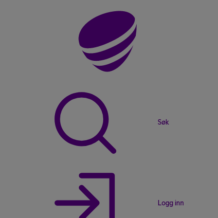
Søk
Logg inn