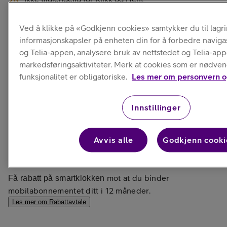
Ved å klikke på «Godkjenn cookies» samtykker du til lagr
informasjonskapsler på enheten din for å forbedre naviga
Betalingsmåte
og Telia-appen, analysere bruk av nettstedet og Telia-ap
markedsføringsaktiviteter. Merk at cookies som er nødven
funksjonalitet er obligatoriske.
Les mer om personvern o
Rabattavtale
Delbetaling
Kun klokke
2 290,-
Innstillinger
Ord. pris:
3 490,-
Avvis alle
Godkjenn cooki
Laveste pris:
1 490,-
med
Telia X Max Pluss
mot at du binder
Få rabatt på smartklokken
mobilabonnementet ditt i 12 måneder.
Les mer om Rabattavtale