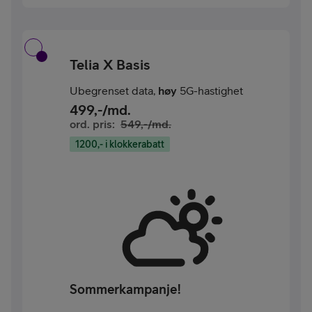
Telia X Basis
Ubegrenset data,
høy
5G-hastighet
499
,-/md.
ord. pris:
549
,-/md.
1200,- i klokkerabatt
Sommerkampanje!