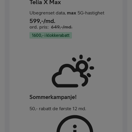
Telia X Max
Ubegrenset data,
max
5G-hastighet
599
,-/md.
ord. pris:
649
,-/md.
1600,- i klokkerabatt
Sommerkampanje!
50,- rabatt de første 12 md.