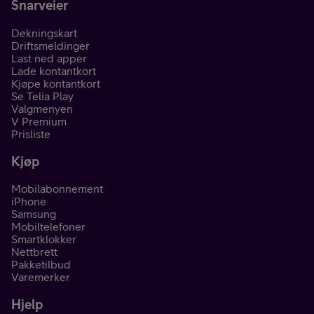
Snarveier
Dekningskart
Driftsmeldinger
Last ned apper
Lade kontantkort
Kjøpe kontantkort
Se Telia Play
Valgmenyen
V Premium
Prisliste
Kjøp
Mobilabonnement
iPhone
Samsung
Mobiltelefoner
Smartklokker
Nettbrett
Pakketilbud
Varemerker
Hjelp