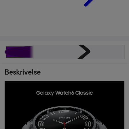
Beskrivelse
Spesifikasjoner
Rabattavtale
Få klokken d
Beskrivelse