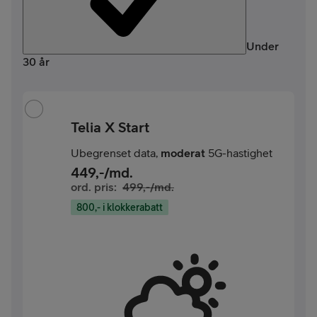
Under
30 år
Telia X Start
Ubegrenset data,
moderat
5G-hastighet
449
,-/md.
ord. pris:
499
,-/md.
800,- i klokkerabatt