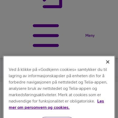
Meny
Apple
/
Crossbody-stropp
Ved å klikke på «Godkjenn cookies» samtykker du til
lagring av informasjonskapsler på enheten din for å
forbedre navigasjonen på nettstedet og Telia-appen,
analysere bruk av nettstedet og Telia-appen og
Apple
markedsføringsaktiviteter. Merk at cookies som er
Crossbody-stropp
nødvendige for funksjonalitet er obligatoriske.
Les
mer om personvern og cookies.