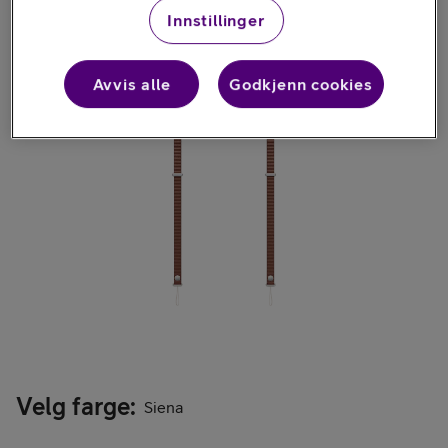
Innstillinger
Avvis alle
Godkjenn cookies
Velg farge
:
Siena