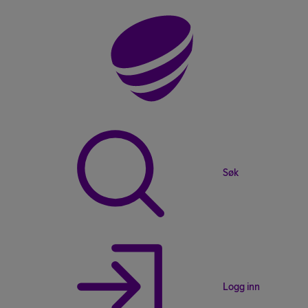
Søk
Logg inn