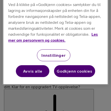
Ved å klikke på «Godkjenn cookies» samtykker du til
lagring av informasjonskapsler på enheten din for å
forbedre navigasjonen på nettstedet og Telia-appen,
analysere bruk av nettstedet og Telia-appen og
markedsføringsaktiviteter. Merk at cookies som er
Velg variant
:
nødvendige for funksjonalitet er obligatoriske.
Les
mer om personvern og cookies.
64 GB (Wi-Fi)
128 GB (Wi-Fi + Ethernet)
Innstillinger
Kort om produktet
Avvis alle
Godkjenn cookies
Gjør stua om til en kinosal med Apple TV 4K! Fantastisk
bildekvalitet, romtilpasset lyd og enkel tilgang til alt du
elsker. Bruk den også som et knutepunkt for smarthjemmet
ditt. Klar for en oppgradert TV-opplevelse?