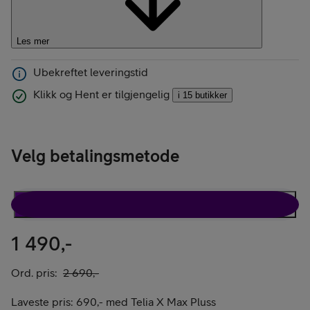
Les mer
Ubekreftet leveringstid
Klikk og Hent er tilgjengelig
i 15 butikker
Velg betalingsmetode
Pakketilbud
Kun tilbehør
1 490,-
Ord. pris:
2 690,-
Laveste pris:
690,-
med
Telia X Max Pluss