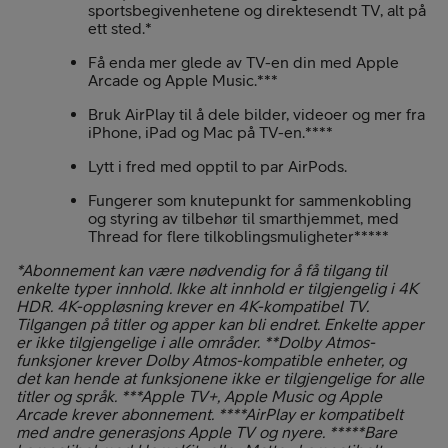
sportsbegivenhetene og direktesendt TV, alt på
ett sted.*
Få enda mer glede av TV-en din med Apple
Arcade og Apple Music.***
Bruk AirPlay til å dele bilder, videoer og mer fra
iPhone, iPad og Mac på TV-en.****
Lytt i fred med opptil to par AirPods.
Fungerer som knutepunkt for sammenkobling
og styring av tilbehør til smarthjemmet, med
Thread for flere tilkoblingsmuligheter*****
*Abonnement kan være nødvendig for å få tilgang til
enkelte typer innhold. Ikke alt innhold er tilgjengelig i 4K
HDR. 4K-oppløsning krever en 4K-kompatibel TV.
Tilgangen på titler og apper kan bli endret. Enkelte apper
er ikke tilgjengelige i alle områder. **Dolby Atmos-
funksjoner krever Dolby Atmos-kompatible enheter, og
det kan hende at funksjonene ikke er tilgjengelige for alle
titler og språk. ***Apple TV+, Apple Music og Apple
Arcade krever abonnement. ****AirPlay er kompatibelt
med andre generasjons Apple TV og nyere. *****Bare