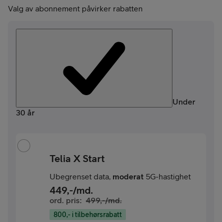
Valg av abonnement påvirker rabatten
Under
30 år
Telia X Start
Ubegrenset data,
moderat
5G-hastighet
449
,-/md.
ord. pris:
499
,-/md.
800,- i tilbehørsrabatt