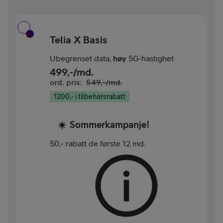
Telia X Basis
Ubegrenset data,
høy
5G-hastighet
499
,-/md.
ord. pris:
549
,-/md.
1200,- i tilbehørsrabatt
☀️
Sommerkampanje!
50,- rabatt de første 12 md.