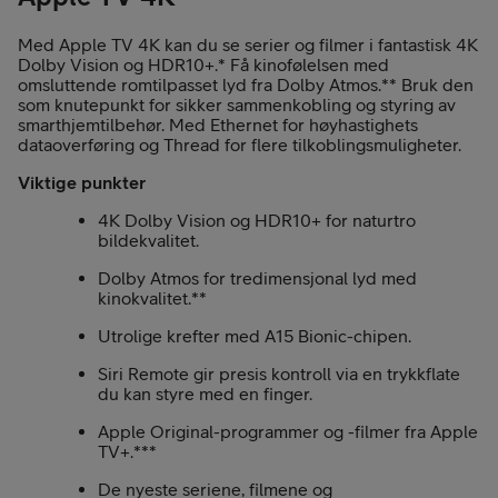
Med Apple TV 4K kan du se serier og filmer i fantastisk 4K
Dolby Vision og HDR10+.* Få kinofølelsen med
omsluttende romtilpasset lyd fra Dolby Atmos.** Bruk den
som knutepunkt for sikker sammenkobling og styring av
smarthjemtilbehør. Med Ethernet for høyhastighets
dataoverføring og Thread for flere tilkoblingsmuligheter.
Viktige punkter
4K Dolby Vision og HDR10+ for naturtro
bildekvalitet.
Dolby Atmos for tredimensjonal lyd med
kinokvalitet.**
Utrolige krefter med A15 Bionic-chipen.
Siri Remote gir presis kontroll via en trykkflate
du kan styre med en finger.
Apple Original-programmer og -filmer fra Apple
TV+.***
De nyeste seriene, filmene og