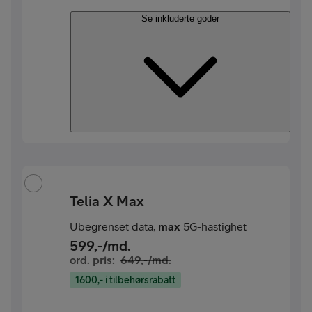
Se inkluderte goder
Telia X Max
Ubegrenset data,
max
5G-hastighet
599
,-/md.
ord. pris:
649
,-/md.
1600,- i tilbehørsrabatt