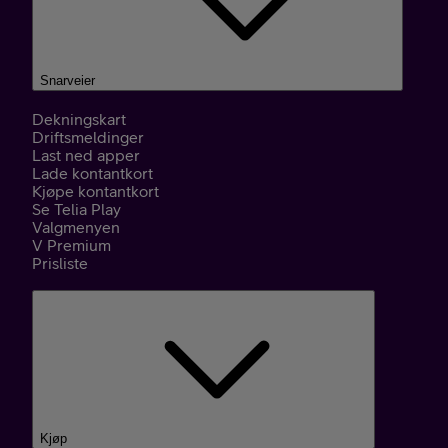
Snarveier
Dekningskart
Driftsmeldinger
Last ned apper
Lade kontantkort
Kjøpe kontantkort
Se Telia Play
Valgmenyen
V Premium
Prisliste
Kjøp