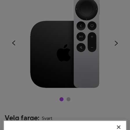
Velg farge
:
Svart