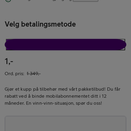
Velg betalingsmetode
Pakketilbud
Kun tilbehør
1,-
Ord. pris:
1 349,-
Gjør et kupp på tilbehør med vårt pakketilbud! Du får
rabatt ved å binde mobilabonnementet ditt i 12
måneder. En vinn-vinn-situasjon, spør du oss!