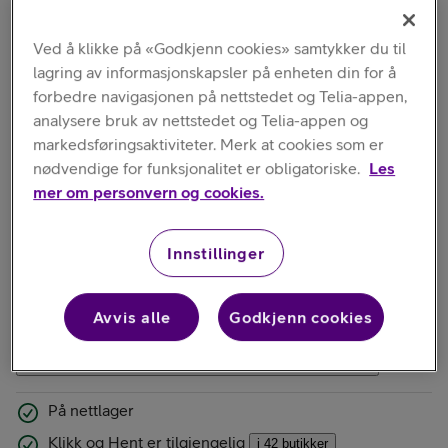
Ved å klikke på «Godkjenn cookies» samtykker du til
lagring av informasjonskapsler på enheten din for å
forbedre navigasjonen på nettstedet og Telia-appen,
analysere bruk av nettstedet og Telia-appen og
markedsføringsaktiviteter. Merk at cookies som er
Kort om produktet
nødvendige for funksjonalitet er obligatoriske.
Les
Polaroid HiPrint. Den brukervennlige lommeskriveren for
mer om personvern og cookies.
bilder som kan festes.
Innstillinger
Avvis alle
Godkjenn cookies
Les mer
På nettlager
Klikk og Hent er tilgjengelig
i 42 butikker