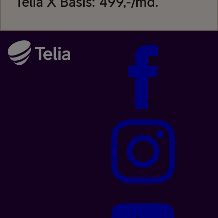
Telia X Basis
:
499
,-/md.