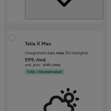
Telia X Max
Ubegrenset data,
max
5G-hastighet
599
,-/md.
ord. pris:
649
,-/md.
1348,- i tilbehørsrabatt