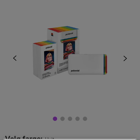
Velg farge
:
Hvit