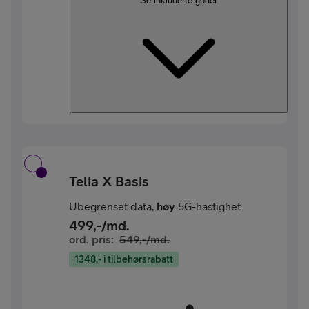
Se inkluderte goder
Telia X Basis
Ubegrenset data,
høy
5G-hastighet
499
,-/md.
ord. pris:
549
,-/md.
1348,- i tilbehørsrabatt