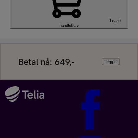
Legg i
handlekurv
Betal nå:
649,-
Legg til