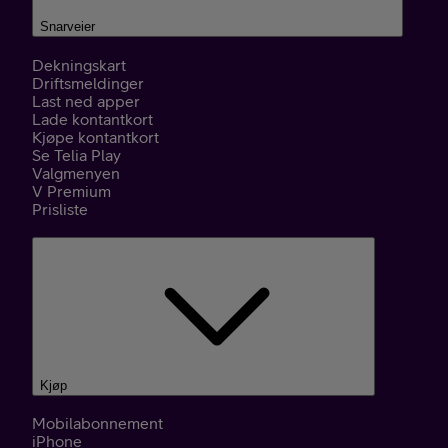
Snarveier
Dekningskart
Driftsmeldinger
Last ned apper
Lade kontantkort
Kjøpe kontantkort
Se Telia Play
Valgmenyen
V Premium
Prisliste
Kjøp
Mobilabonnement
iPhone