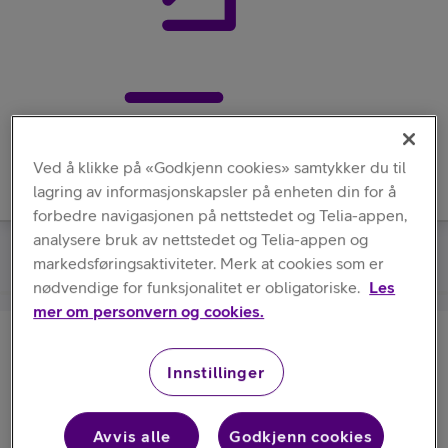
Meny
Ved å klikke på «Godkjenn cookies» samtykker du til
lagring av informasjonskapsler på enheten din for å
forbedre navigasjonen på nettstedet og Telia-appen,
analysere bruk av nettstedet og Telia-appen og
Samsung
/
S Pen
markedsføringsaktiviteter. Merk at cookies som er
nødvendige for funksjonalitet er obligatoriske.
Les
mer om personvern og cookies.
Samsung
S Pen
Innstillinger
Avvis alle
Godkjenn cookies