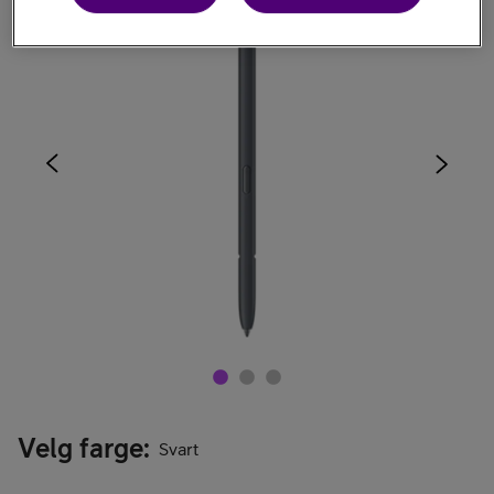
Velg farge
:
Svart