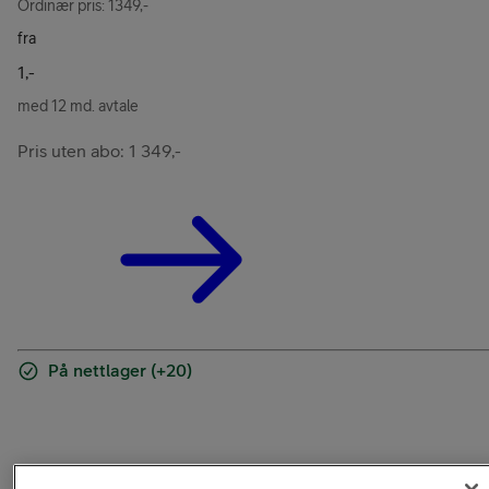
Ordinær pris: 1349,-
fra
1,-
med 12 md. avtale
Pris uten abo: 1 349,-
På nettlager (+20)