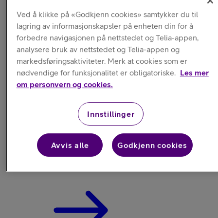
Ved å klikke på «Godkjenn cookies» samtykker du til
lagring av informasjonskapsler på enheten din for å
forbedre navigasjonen på nettstedet og Telia-appen,
analysere bruk av nettstedet og Telia-appen og
markedsføringsaktiviteter. Merk at cookies som er
Spyra
nødvendige for funksjonalitet er obligatoriske.
Les mer
om personvern og cookies.
Electric Water Blaster
fra
Innstillinger
790,-
med 12 md. avtale
Avvis alle
Godkjenn cookies
Pris uten abo: 1 990,-