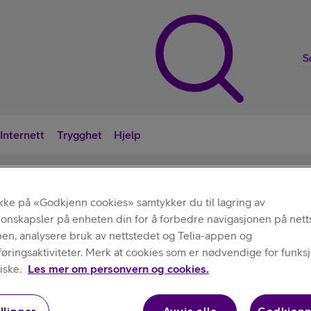
S
Internett
Trygghet
Hjelp
Nyttige sna
ikke på «Godkjenn cookies» samtykker du til lagring av
jonskapsler på enheten din for å forbedre navigasjonen på nett
Lagring
pen, analysere bruk av nettstedet og Telia-appen og
ringsaktiviteter. Merk at cookies som er nødvendige for funksjo
iske.
Les mer om personvern og cookies.