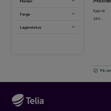
Minne
Merker
Pakketilbud
Kjøp nå
Farge
249,-
Lagerstatus
Våre varemerker
På net
Hjelp mobil