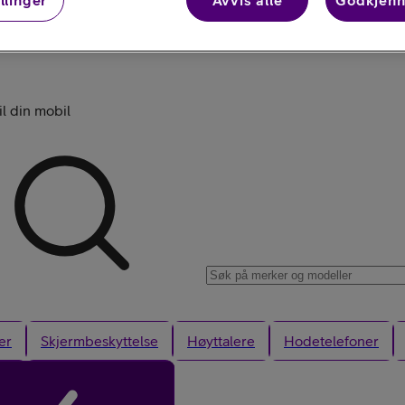
llinger
Avvis alle
Godkjenn
Kjøp iPhone
il din mobil
Kjøp AirPods
er
Skjermbeskyttelse
Høyttalere
Hodetelefoner
Kjøp Samsung G