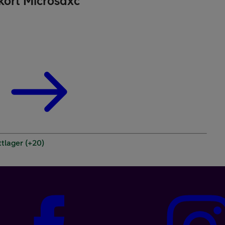
kort Microsdxc
Kampanjer
Mobil med abon
tlager (+20)
Mobilforsikring