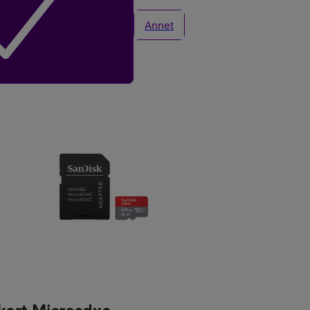
Annet
Kjøp Google Pixe
Kjøp Like Fin mo