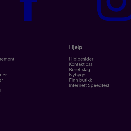
Hjelp
nement
Hjelpesider
Kontakt oss
Borettslag
oner
Nybygg
er
Finn butikk
Internett Speedtest
d
r