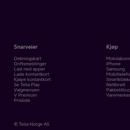
Snarveier
Kjøp
Dekningskart
Mobilabon
Driftsmeldinger
iPhone
Last ned apper
Samsung
Lade kontantkort
Mobiltelef
Kjøpe kontantkort
Smartklokk
Se Telia Play
Nettbrett
Valgmenyen
Pakketilbu
V Premium
Varemerke
Prisliste
©
Telia Norge AS