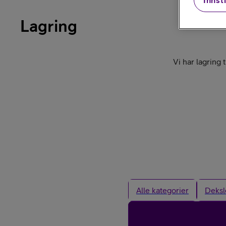
Innsti
Lagring
Kjøp mobiltelefon
Vi har lagring t
Kjøp smartklokke
Alle kategorier
Deksl
Kjøp nettbrett