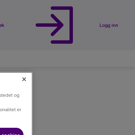
øk
Logg inn
rveier
stedet og
nalitet er