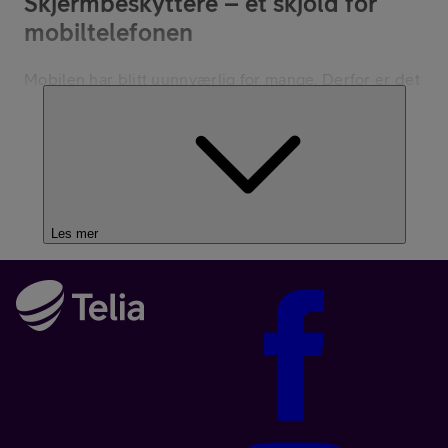
Skjermbeskyttere – et skjold for
mobiltelefonen
Mobilen har blitt uunnværlig for mange. Derfor er det
viktig å beskytte den mot uhell. Hos Telia tilbyr vi et
bredt utvalg av skjermbeskyttere som gir
mobiltelefonen din beskyttelsen den trenger for å
holde seg i topp stand.
Hvorfor skjermbeskyttelse er viktig
Les mer
Mobiltelefoner brukes hyppig, og skal tåle så mangt:
Nøklene du har i lommen, støt når den ramler i gulvet
– farene er mange. Med en skjermbeskytter fra Telia
kan du redusere risikoen for skader betydelig, og
samtidig spare deg for kostnader og bryderi med
reparasjoner.
Velg den rette skjermbeskyttelsen