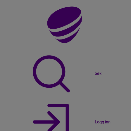
Søk
Logg inn