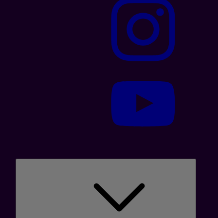
Våre skjermbeskyttere er laget i materialer som glass
og plast, designet for å passe perfekt til din
mobilmodell. Skjermbeskyttere av glass gir en
hardere overflate som effektivt absorberer støt og
beskytter mot riper, mens plastbeskyttere gir en
lettere og mer fleksibel beskyttelse.
Knust mobilskjerm? Forebygg med
Telia
Å reparere en knust skjerm kan være dyrt. Derfor kan
det lønne seg å investere i en skjermbeskytter. Ikke
bare er det praktisk, men også økonomisk smart. Med
en liten kostnad får du stor beskyttelse, og holder
mobilens skjerm trygg og hel.
Bredt utvalg av skjermbeskyttelse
for alle mobiltyper