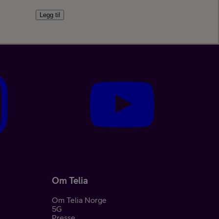
Legg til
nement
Om Telia
Om Telia Norge
5G
Presse