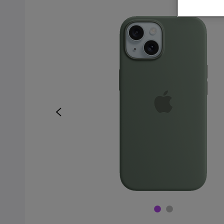
Kjøp mobiltelefon
Kjøp smartklokke
Kjøp nettbrett