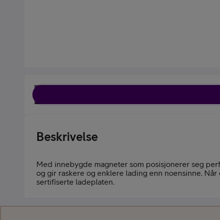
Kjøp tilbehør
Beskrivelse
Kjøp mobilt bredbånd-ruter
Med innebygde magneter som posisjonerer seg perfekt
og gir raskere og enklere lading enn noensinne. Når 
sertifiserte ladeplaten.