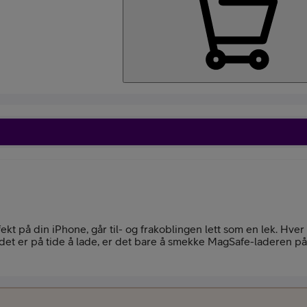
Kjøp Google Pixe
Beskrivelse
Kjøp Like Fin mo
 på din iPhone, går til- og frakoblingen lett som en lek. Hver
det er på tide å lade, er det bare å smekke MagSafe-laderen på 