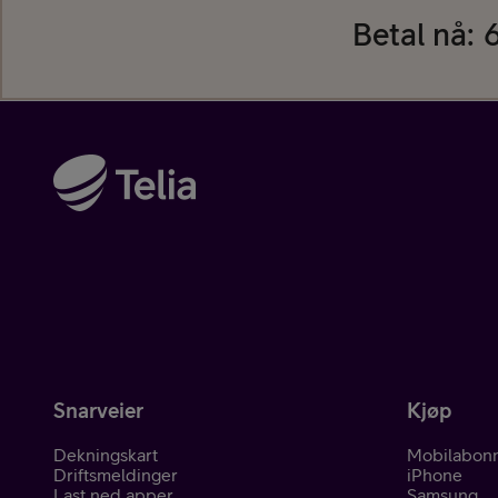
Betal nå:
6
Pakketilbud
Våre varemerker
Snarveier
Kjøp
Hjelp mobil
Dekningskart
Mobilabon
Driftsmeldinger
iPhone
Last ned apper
Samsung