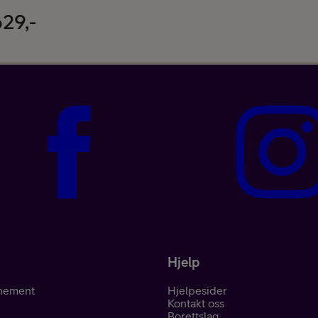
29,-
Kampanjer
Mobil med abon
Hjelp
Mobilforsikring
nement
Hjelpesider
Kontakt oss
Borettslag