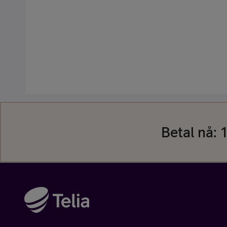
Kjøp tilbehør
Betal nå:
1
Kjøp mobilt bredbånd-ruter