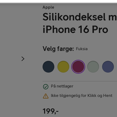
Apple
Kjøp iPhone
Silikondeksel m
iPhone 16 Pro
Velg farge
:
Fuksia
Kjøp AirPods
På nettlager
Ikke tilgjengelig for Klikk og Hent
Kjøp Samsung G
199,-