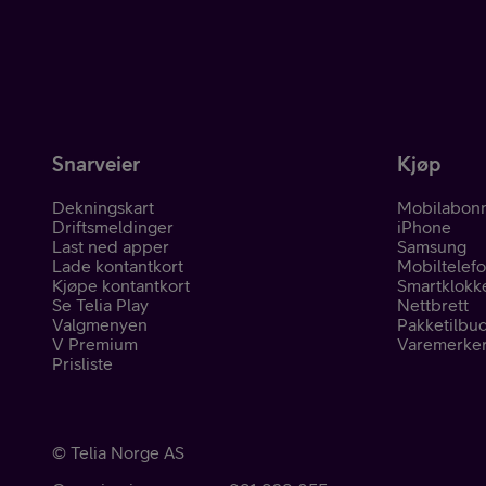
Pakketilbud
Snarveier
Kjøp
Dekningskart
Mobilabon
Driftsmeldinger
iPhone
Våre varemerker
Last ned apper
Samsung
Lade kontantkort
Mobiltelef
Kjøpe kontantkort
Smartklokk
Se Telia Play
Nettbrett
Valgmenyen
Pakketilbu
V Premium
Varemerke
Prisliste
Hjelp mobil
©
Telia Norge AS