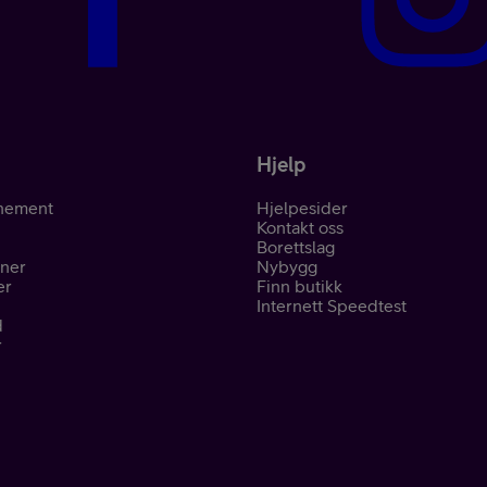
Kampanjer
Hjelp
nement
Hjelpesider
Kontakt oss
Mobil med abon
Borettslag
oner
Nybygg
er
Finn butikk
Internett Speedtest
d
r
Mobilforsikring