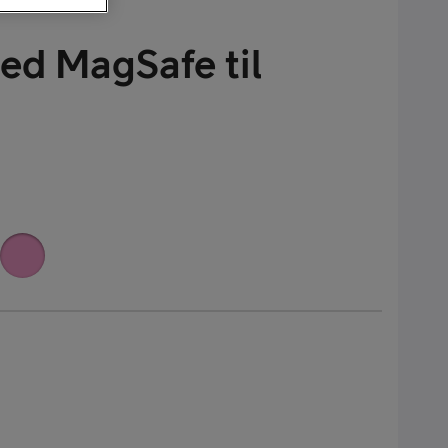
ed MagSafe til
alaxy