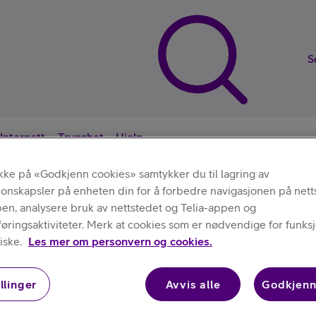
S
Internett
Trygghet
Hjelp
ikke på «Godkjenn cookies» samtykker du til lagring av
jonskapsler på enheten din for å forbedre navigasjonen på nett
Nyttige sna
pen, analysere bruk av nettstedet og Telia-appen og
ringsaktiviteter. Merk at cookies som er nødvendige for funksjo
Deksler
Apple
/
/
Silikondeksel med MagSafe til iPhone 16 Pro
iske.
Les mer om personvern og cookies.
llinger
Avvis alle
Godkjenn