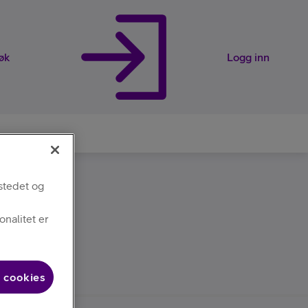
øk
Logg inn
stedet og
rveier
nalitet er
 cookies