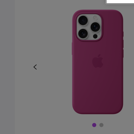
Kjøp mobiltelefon
Kjøp smartklokke
Kjøp nettbrett