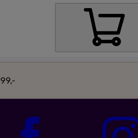
Kjøp Google Pixe
99,-
Kjøp Like Fin mo