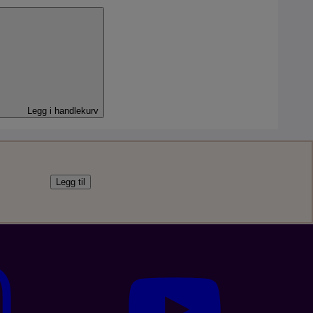
l
Legg i handlekurv
Legg til
bil