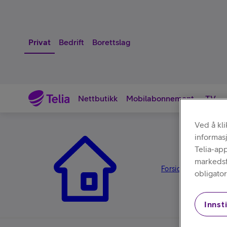
Privat
Bedrift
Borettslag
Nettbutikk
Mobilabonnement
TV
Ved å kl
informas
Nettbutikk
Telia-ap
markedsfø
Forsiden
Tilbehør
/
/
obligator
Innsti