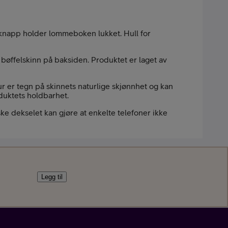
k knapp holder lommeboken lukket. Hull for
bøffelskinn på baksiden. Produktet er laget av
tur er tegn på skinnets naturlige skjønnhet og kan
oduktets holdbarhet.
nement
ke dekselet kan gjøre at enkelte telefoner ikke
Legg til