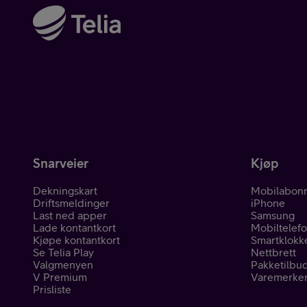
Snarveier
Kjøp
Dekningskart
Mobilabon
Driftsmeldinger
iPhone
Last ned apper
Samsung
Lade kontantkort
Mobiltelef
Kjøpe kontantkort
Smartklokk
Se Telia Play
Nettbrett
Valgmenyen
Pakketilbu
V Premium
Varemerke
Prisliste