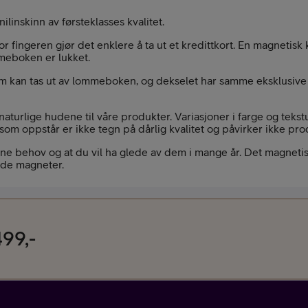
linskinn av førsteklasses kvalitet.
Kampanjer
r fingeren gjør det enklere å ta ut et kredittkort. En magnetis
meboken er lukket.
om kan tas ut av lommeboken, og dekselet har samme eksklusive 
naturlige hudene til våre produkter. Variasjoner i farge og teks
som oppstår er ikke tegn på dårlig kvalitet og påvirker ikke pr
Mobil med abon
ne behov og at du vil ha glede av dem i mange år. Det magnetis
gde magneter.
99,-
Mobilforsikring