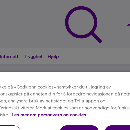
S
Internett
Trygghet
Hjelp
Nyttige sna
ikke på «Godkjenn cookies» samtykker du til lagring av
jonskapsler på enheten din for å forbedre navigasjonen på nett
Deksler
Buffalo
/
/
Wallet 2in1
pen, analysere bruk av nettstedet og Telia-appen og
ringsaktiviteter. Merk at cookies som er nødvendige for funksjo
iske.
Les mer om personvern og cookies.