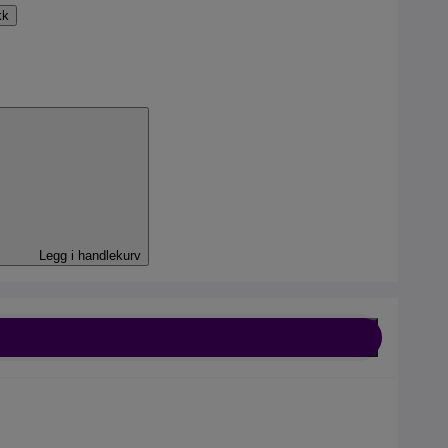
kk
l
Legg i handlekurv
bil