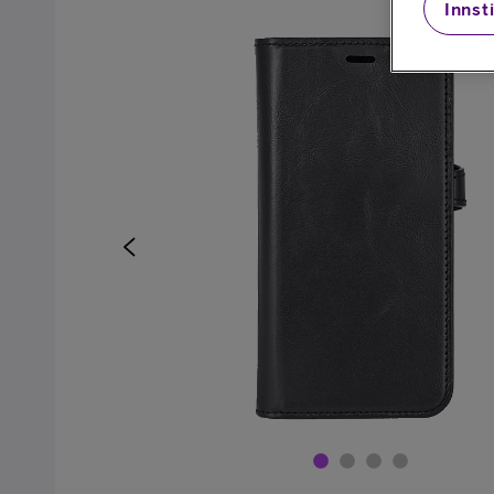
Innsti
Kjøp mobiltelefon
Kjøp smartklokke
Kjøp nettbrett