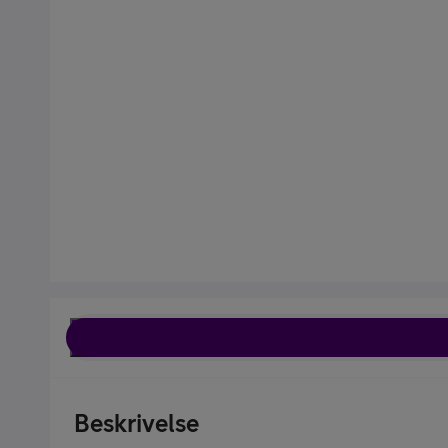
Kjøp tilbehør
Kjøp mobilt bredbånd-ruter
Beskrivelse