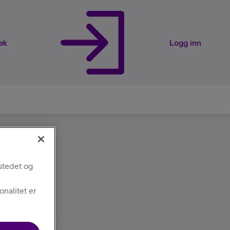
øk
Logg inn
rveier
stedet og
nalitet er