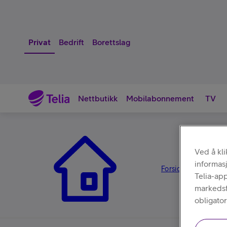
Privat
Bedrift
Borettslag
Nettbutikk
Mobilabonnement
TV
Nettbutikk
Ved å kl
informas
Forsiden
Tilbehør
/
/
Telia-ap
markedsfø
obligator