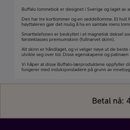
Buffalo lommebok er designet i Sverige og laget av ani
Pakketilbud
Den har tre kortlommer og en seddellomme. Et hull fo
høyttaleren gjør det mulig å ha en samtale mens lom
Smarttelefonen er beskyttet i et magnetisk deksel s
førsteklasses premiumskinn (fullnarvet skinn).
Alt skinn er håndlaget, og vi velger nøye ut de beste 
utvikle seg over tid. Disse egenskapene og patinaen 
Våre varemerker
Vi håper at disse Buffalo-lærproduktene oppfyller di
fungerer med induksjonsladere på grunn av inneby
Betal nå:
4
Hjelp mobil