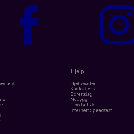
Hjelp
nement
Hjelpesider
Kontakt oss
Borettslag
oner
Nybygg
er
Finn butikk
Internett Speedtest
d
r