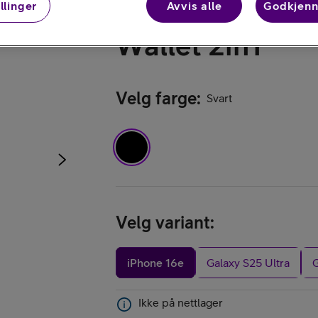
llinger
Avvis alle
Godkjenn
Buffalo
Kjøp iPhone
Wallet 2in1
Velg farge
:
Svart
Kjøp AirPods
Velg variant
:
iPhone 16e
Galaxy S25 Ultra
Kjøp Samsung G
Ikke på nettlager