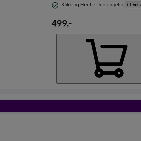
Klikk og Hent er tilgjengelig
i 1 buti
499,-
Kjøp Google Pixe
Kjøp Like Fin mo
Beskrivelse