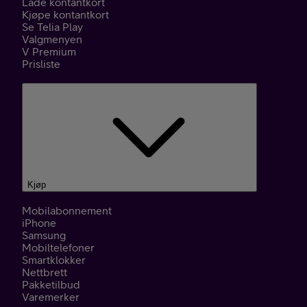
Lade kontantkort
Kjøpe kontantkort
Se Telia Play
Valgmenyen
V Premium
Prisliste
Kjøp
Mobilabonnement
iPhone
Samsung
Mobiltelefoner
Smartklokker
Nettbrett
Pakketilbud
Varemerker