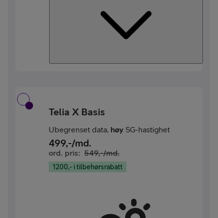
Telia X Basis
Ubegrenset data,
høy
5G-hastighet
499
,-/md.
ord. pris:
549
,-/md.
1200,- i tilbehørsrabatt