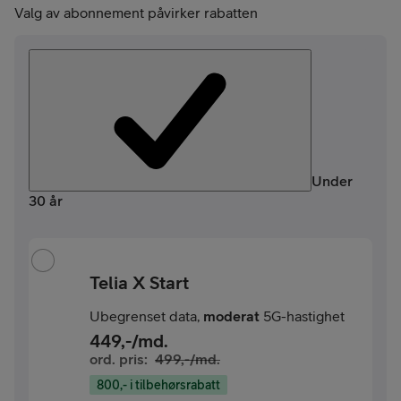
Valg av abonnement påvirker rabatten
Under
30 år
Telia X Start
Ubegrenset data,
moderat
5G-hastighet
449
,-/md.
ord. pris:
499
,-/md.
800,- i tilbehørsrabatt