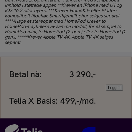
innhold i støttede apper. **Krever en iPhone med U1 og
iOS 16.2 eller nyere. ***Krever HomeKit- eller Matter-
kompatibelt tilbehør. Smarthjemtilbehør selges separat.
****Å lage et stereopar med HomePod krever to
HomePod-høyttalere av samme modell, for eksempel to
HomePod mini, to HomePod (2. gen.) eller to HomePod (1.
gen.). *****Krever Apple TV 4K. Apple TV 4K selges
separat.
Betal nå:
3 290,-
Legg til
Telia X Basis
:
499
,-/md.