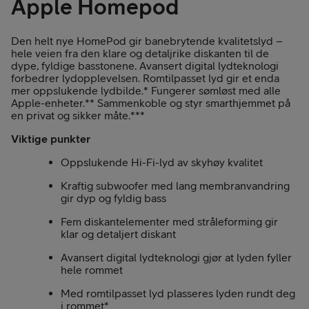
Apple Homepod
Den helt nye HomePod gir banebrytende kvalitetslyd –
hele veien fra den klare og detaljrike diskanten til de
dype, fyldige basstonene. Avansert digital lydteknologi
forbedrer lydopplevelsen. Romtilpasset lyd gir et enda
mer oppslukende lydbilde.* Fungerer sømløst med alle
Apple-enheter.** Sammenkoble og styr smarthjemmet på
en privat og sikker måte.***
Viktige punkter
Oppslukende Hi-Fi-lyd av skyhøy kvalitet
Kraftig subwoofer med lang membranvandring
gir dyp og fyldig bass
Fem diskantelementer med stråleforming gir
klar og detaljert diskant
Avansert digital lydteknologi gjør at lyden fyller
hele rommet
Med romtilpasset lyd plasseres lyden rundt deg
i rommet*