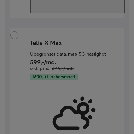
Telia X Max
Ubegrenset data,
max
5G-hastighet
599
,-/md.
ord. pris:
649
,-/md.
1600,- i tilbehørsrabatt