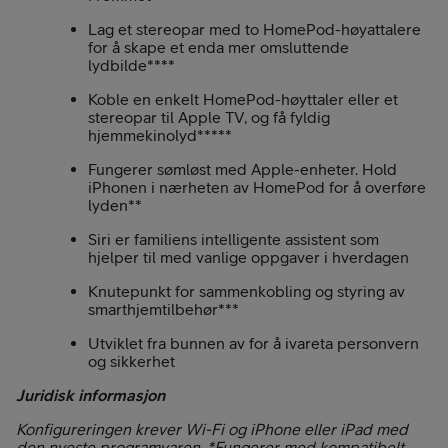
Lag et stereopar med to HomePod-høyattalere
for å skape et enda mer omsluttende
lydbilde****
Koble en enkelt HomePod-høyttaler eller et
stereopar til Apple TV, og få fyldig
hjemmekinolyd*****
Fungerer sømløst med Apple-enheter. Hold
iPhonen i nærheten av HomePod for å overføre
lyden**
Siri er familiens intelligente assistent som
hjelper til med vanlige oppgaver i hverdagen
Knutepunkt for sammenkobling og styring av
smarthjemtilbehør***
Utviklet fra bunnen av for å ivareta personvern
og sikkerhet
Juridisk informasjon
Konfigureringen krever Wi-Fi og iPhone eller iPad med
den nyeste programvaren. *Fungerer med kompatibelt