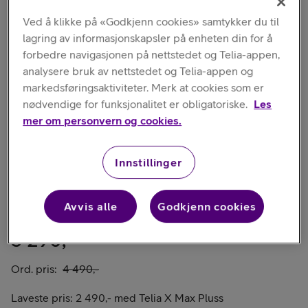
Ved å klikke på «Godkjenn cookies» samtykker du til
lagring av informasjonskapsler på enheten din for å
forbedre navigasjonen på nettstedet og Telia-appen,
Få på nettlager (9)
analysere bruk av nettstedet og Telia-appen og
markedsføringsaktiviteter. Merk at cookies som er
Klikk og Hent er tilgjengelig
i 9 butikker
nødvendige for funksjonalitet er obligatoriske.
Les
mer om personvern og cookies.
Velg betalingsmetode
Innstillinger
Pakketilbud
Kun tilbehør
Avvis alle
Godkjenn cookies
3 290,-
Ord. pris:
4 490,-
Laveste pris:
2 490,-
med
Telia X Max Pluss