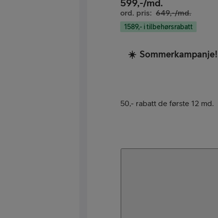
599
,-/md.
ord. pris:
649
,-/md.
1589,- i tilbehørsrabatt
☀️
Sommerkampanje!
50,- rabatt de første 12 md.