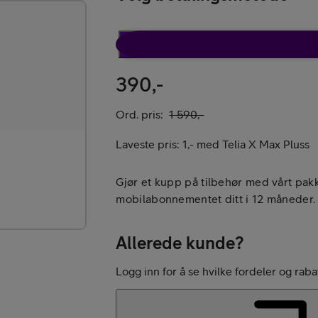
Pakketilbud
390,-
Kjøp Google Pixe
Ord. pris:
1 590,-
Laveste pris:
1,-
med
Telia X Max Pluss
Gjør et kupp på tilbehør med vårt pakk
mobilabonnementet ditt i 12 måneder. E
Kjøp Like Fin mo
Allerede kunde?
Logg inn for å se hvilke fordeler og raba