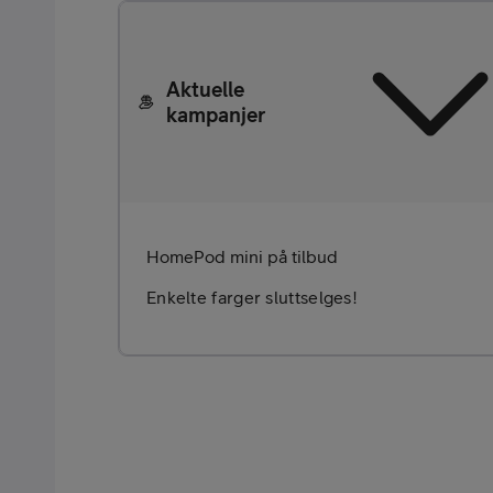
Aktuelle
kampanjer
Kjøp tilbehør
HomePod mini på tilbud
Enkelte farger sluttselges!
Kjøp mobilt bredbånd-ruter