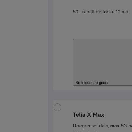
50,- rabatt de første 12 md.
Se inkluderte goder
Telia X Max
Ubegrenset data,
max
5G-ha