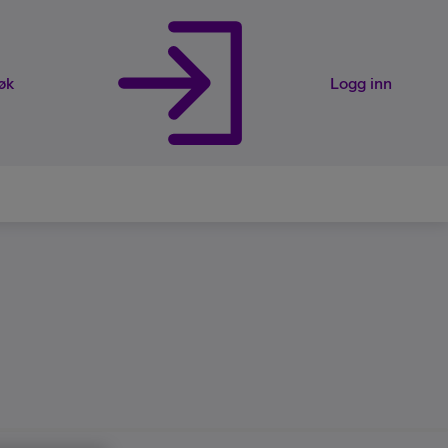
øk
Logg inn
rveier