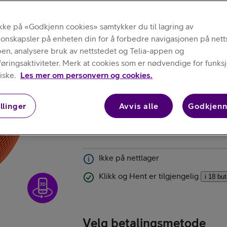
Tilbud
Kjøp iPhone
ikke på «Godkjenn cookies» samtykker du til lagring av
Apple
jonskapsler på enheten din for å forbedre navigasjonen på nett
HomePod mini
pen, analysere bruk av nettstedet og Telia-appen og
ringsaktiviteter. Merk at cookies som er nødvendige for funksjo
iske.
Les mer om personvern og cookies.
Velg farge
:
Oransje
llinger
Avvis alle
Godkjenn
Kjøp AirPods
Ikke på nettlager
Klikk og Hent er tilgjengelig
i 18 bu
Kjøp Samsung G
Velg betalingsmetode