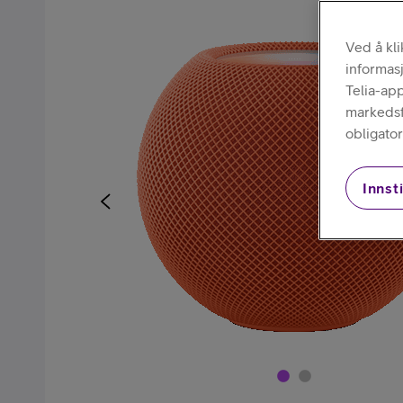
Kjøp mobiltelefon
Ved å kl
informas
Telia-ap
markedsfø
obligator
Innsti
Kjøp smartklokke
Kjøp nettbrett