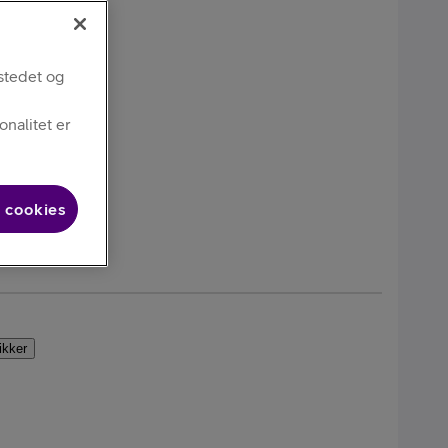
stedet og
nalitet er
 cookies
tikker
alaxy