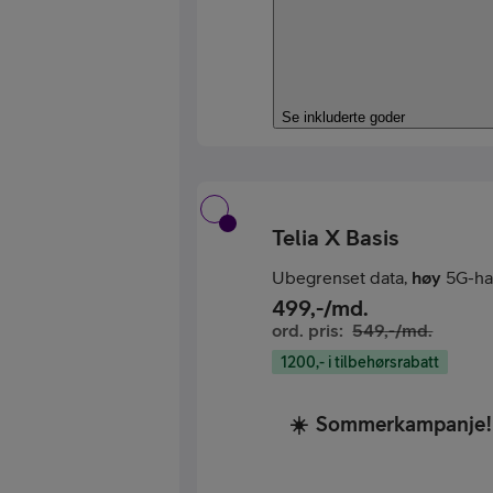
Se inkluderte goder
Telia X Basis
Ubegrenset data,
høy
5G-ha
499
,-/md.
ord. pris:
549
,-/md.
1200,- i tilbehørsrabatt
☀️
Sommerkampanje!