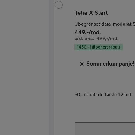
Telia X Start
Ubegrenset data,
moderat
5
449
,-/md.
ord. pris:
499
,-/md.
1450,- i tilbehørsrabatt
☀️
Sommerkampanje!
50,- rabatt de første 12 md.