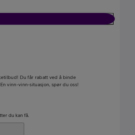
Kun tilbehør
l
etilbud! Du får rabatt ved å binde
n vinn-vinn-situasjon, spør du oss!
bil
tter du kan få.