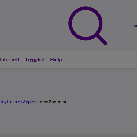
S
Internett
Trygghet
Hjelp
Nyttige sna
Høyttalere
Apple
/
/
HomePod mini