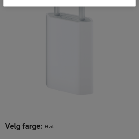
Velg farge
:
Hvit