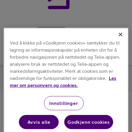
Meny
Ved å klikke på «Godkjenn cookies» samtykker du til
lagring av informasjonskapsler på enheten din for å
forbedre navigasjonen på nettstedet og Telia-appen,
analysere bruk av nettstedet og Telia-appen og
markedsføringsaktiviteter. Merk at cookies som er
Apple
/
USB Charger
nødvendige for funksjonalitet er obligatoriske.
Les
mer om personvern og cookies.
Innstillinger
Apple
USB Charger
Avvis alle
Godkjenn cookies