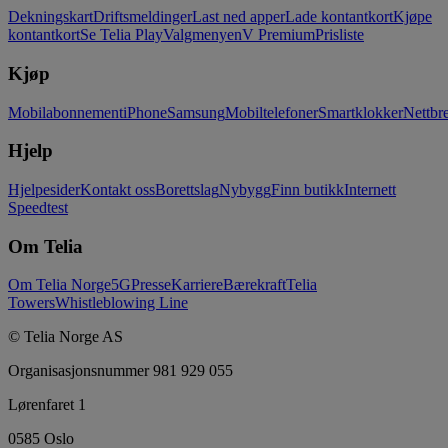
Dekningskart
Driftsmeldinger
Last ned apper
Lade kontantkort
Kjøpe
kontantkort
Se Telia Play
Valgmenyen
V Premium
Prisliste
Kjøp
Mobilabonnement
iPhone
Samsung
Mobiltelefoner
Smartklokker
Nettbre
Hjelp
Hjelpesider
Kontakt oss
Borettslag
Nybygg
Finn butikk
Internett
Speedtest
Om Telia
Om Telia Norge
5G
Presse
Karriere
Bærekraft
Telia
Towers
Whistleblowing Line
© Telia Norge AS
Organisasjonsnummer 981 929 055
Lørenfaret 1
0585 Oslo