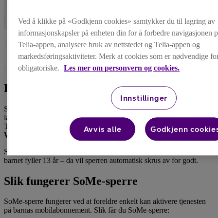
Ved å klikke på «Godkjenn cookies» samtykker du til lagring av
informasjonskapsler på enheten din for å forbedre navigasjonen p
SoMe-sperre
Telia-appen, analysere bruk av nettstedet og Telia-appen og
markedsføringsaktiviteter. Merk at cookies som er nødvendige for 
Begrens barnas tilgang til sosiale medier.
obligatoriske.
Les mer om personvern og cookies.
Hva er SoMe-sperre?
Innstillinger
SoMe-sperre er en kostnadsfri tjeneste for Telia mobilkunder, som
lar foreldre
sperre tilgang til sosiale medier for barn under 13 år
.
Tjenesten fungerer
når barnet bruker Telias mobilnett, ikke på
Avvis alle
Godkjenn cookie
Wifi.
Som forelder kan du
skru sperren av og på som du vil
, frem til
barnet fyller 13 år – da vil sperren automatisk skrus av for godt.
Slik fungerer SoMe-sperre
SoMe-sperre fungerer ved at foreldre enkelt kan aktivere tjenesten
på barnas mobilabonnement. Slik får du SoMe-sperre: