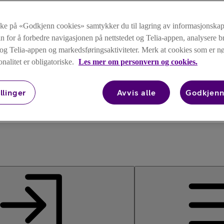
kke på «Godkjenn cookies» samtykker du til lagring av informasjonskap
n for å forbedre navigasjonen på nettstedet og Telia-appen, analysere b
t og Telia-appen og markedsføringsaktiviteter. Merk at cookies som er 
onalitet er obligatoriske.
Les mer om personvern og cookies.
llinger
Avvis alle
Godkjenn