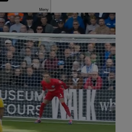
Meny
play Total
sport i verdensklasse – og et stort utvalg
mer – hvor du vil, når du vil. Perfekt for