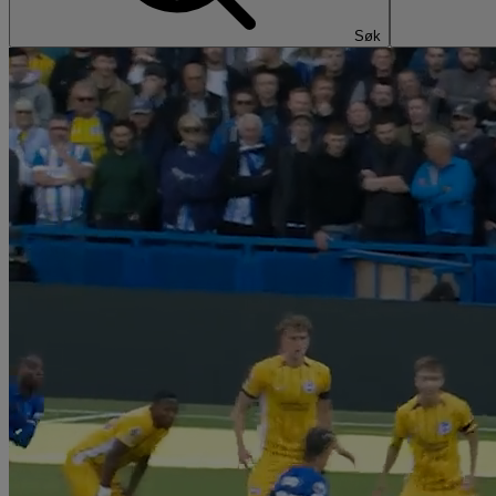
Søk
Se Premie
Med Viaplay Total får du underholdning fo
filmer og serier for enhver smak. Følg Pr