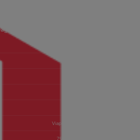
 League og Formel 1. Dette får du gjennom
Viaplay Total
V Premium
Viaplay-appen
Telia Play
799,-/md.
749,-/md.