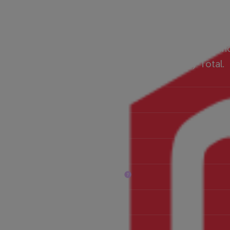
Er du TV-kunde hos oss?
Som TV-kunde hos oss kan du få tilgang til alt innh
premiumtjenestene V Premium eller Viaplay Total.
Premier League
Sport
Serier, filmer og barnas favoritter
11 sportskanaler i kanaloversikten
Tilgjengelig i
Pris*