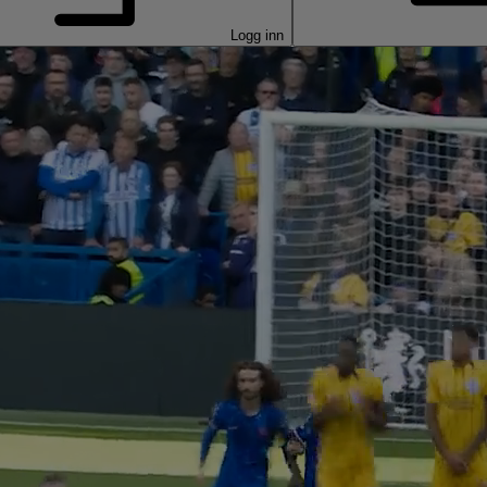
Logg inn
SPORT I VERDENSKLASSE
r League med Via
r hele familien, fra barnas favoritter til 
emier League, Formel 1, vintersport og mye 
deg som ikke vil gå glipp av noe!
Kjøp Telia X + Viaplay Total
TV-kunde? Få Premier League til 749,-/md.