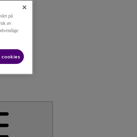
sler på
ruk av
nødvendige
 cookies